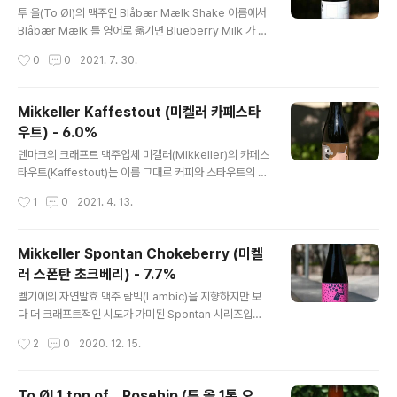
eller) 브랜드의 맥주들 - Mikkeller Big Worse (믹켈
투 올(To Øl)의 맥주인 Blåbær Mælk Shake 이름에서
러 빅 워스) - 12.0% - 2010.11.10 Mikkeller 黑 (믹켈
Blåbær Mælk 를 영어로 옮기면 Blueberry Milk 가 됩
러 흑) - 17.5% - 2010.12.20 Mikkeller Tomah..
니다. 크래프트 맥주계에서 Milk Shake 라는 용어가 붙는
작성시간
0
0
2021. 7. 30.
다면 누구나 생각하는 그 느낌처럼 상당히 맥주가 달아지
면서 또한 부가 재료가 동시에 첨가되는 것이 일반적이기
에 해당 재료가 들어간 디저트류를 연상시키는 맛을 지향
Mikkeller Kaffestout (미켈러 카페스타
합니다. - 블로그에 리뷰된 투 올(To Øl)의 맥주들 - To Ø
우트) - 6.0%
l Sans Frontiere (투 욀 산스 프론티에르) - 7.0% - 20
글 내용
13.02.26 To Øl Dangerously Close To Stupid (투
덴마크의 크래프트 맥주업체 미켈러(Mikkeller)의 카페스
욀 데인저러슬리 클로즈 투 스투피드) - 9.3% - 2014.0
타우트(Kaffestout)는 이름 그대로 커피와 스타우트의 조
9.22 To Øl Hop Love Pils (투 욀 홉..
합을 이룩한 맥주입니다. 유당(Lactose)이 부재료로 첨가
작성시간
1
0
2021. 4. 13.
된 것을 보아 아메리카노가 아닌 라떼에 가까운 맛을 내려
했을거고, 미켈러(Mikkeller)에서 설명하길 낮은 도수(?)
대에서 커피&스타우트의 결합을 즐길 수 있게 설계했다는
Mikkeller Spontan Chokeberry (미켈
군요. - 블로그에 리뷰된 미켈러(Mikkeller)의 맥주들 -
러 스폰탄 초크베리) - 7.7%
Mikkeller Big Worse (믹켈러 빅 워스) - 12.0% - 201
글 내용
0.11.10 Mikkeller 黑 (믹켈러 흑) - 17.5% - 2010.12.2
벨기에의 자연발효 맥주 람빅(Lambic)을 지향하지만 보
0 Mikkeller Tomahawk Single Hop IPA (믹켈러 토
다 더 크래프트적인 시도가 가미된 Spontan 시리즈입니
마호크 싱글 홉 IPA) - 6.9% - 2012...
다. 본래 벨기에 람빅에서는 발견되지 않는 부가재료인 초
작성시간
2
0
2020. 12. 15.
크베리(Chokeberry), 다른 말로는 '아로니아' 로 북아메
리카가 원산인 열매를 넣었습니다. 단 맛이 강하지만 숙성
이 되지 않은 열매에서는 떫은 맛이 날 수도 있는 열매라고
To Øl 1 ton of... Rosehip (투 올 1톤 오