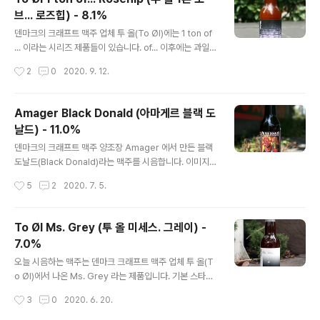
설명됩니다. - 블로그에 리뷰된 미켈러(Mikkeller)의 맥
브... 로즈힙) - 8.1%
주들 - Mikkeller Big Worse (믹켈러 빅 워스) - 12.0%
글 내용
- 2010.11.10 Mikkeller 黑 (믹켈러 흑) - 17.5% - 201
덴마크의 크래프트 맥주 업체 투 올(To Øl)에는 1 ton of
0.12.20 Mikkeller Tomahawk Single Hop IPA (믹
... 이라는 시리즈 제품들이 있습니다. of... 이후에는 과일이
켈러 토마호크 싱글 홉 IPA) - 6.9% - 2012.01..
나 꽃 등의 부재료명이 오는데, 파인애플, 블루베리, 블랙커
작성시간
2
0
2020. 9. 12.
런트, 라즈베리 등등등 과일 및 꽃이 동일한 맥주에 접목되
는건 아닙니다. 어떤 과일은 베를리너 바이세(Berilner W
eisse)에 혹은 다른 제품은 세종(Saison)이 베이스가 됩
Amager Black Donald (아마게르 블랙 도
니다. - 블로그에 리뷰된 투 올(To Øl)의 맥주들 - To Øl
날드) - 11.0%
Sans Frontiere (투 욀 산스 프론티에르) - 7.0% - 201
글 내용
3.02.26 To Øl Dangerously Close To Stupid (투
덴마크의 크래프트 맥주 양조장 Amager 에서 만든 블랙
욀 데인저러슬리 클로즈 투 스투피드) - 9.3% - 2014.0
도날드(Black Donald)라는 맥주를 시음합니다. 이미지에
9.22 To Øl Hop Love Pils ..
나오는 괴물(?)을 맥주 설명에서 순수한 악으로 표현하고
작성시간
5
2
2020. 7. 5.
외양/이름에서 누군가가 연상되지만 Amager 에서는 경
선 및 정치와는 무관하다 밝힙니다. 블랙 도널드는 스코틀
랜드 지역의 신화에 나오는 악마로 오늘 맥주가 스코틀랜
To Øl Ms. Grey (투 올 미세스. 그레이) -
드와 관련있기에 라벨 이름과 디자인에 등장하였다고 합니
7.0%
다. - 블로그에 리뷰된 아마게르(Amager) 양조장의 맥주
글 내용
들 - Amager The Sinner Series Greed (아마게르
오늘 시음하는 맥주는 덴마크 크래프트 맥주 업체 투 올(T
더 시너 시리즈 그리드) - 4.6% - 2015.12.11 Amager
o Øl)에서 나온 Ms. Grey 라는 제품입니다. 기본 스타일
The Sinner Series Lust (아마게르 더 시너 시리즈 러
은 프랑스 북동부의 전통 맥주인 Bière de Garde 이며,
작성시간
3
0
2020. 6. 20.
스트) - 9.2% - 2016.04..
벨기에 세종과 닮은 타입입니다. 금색 빛을 띄는 Bière de
Garde 스타일 바탕에 영국의 얼 그레이(Earl Grey) 차를