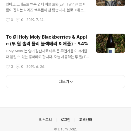
ash 라 하며 보통 고도수의 맥주나 Full Body 의 맥주를
덴마크 크래프트 맥주 업체 이블 트윈(Evil Twin)에는 이
만들 때 적합합니다. - 블로그에 리뷰된 아마게르(Amage
름이 겹치는 시리즈 맥주들이 참 많습니다. 블로그에 소개
r) 양조장의 맥주들 - Amager The Sinner Series Gr
한 것만 하더라도 디저트 컨셉의 임페리얼 스타우트인 '임
작성시간
0
0
2019. 7. 14.
eed (아마게르 더 시너 시리즈 그리..
페리얼 비스코티' 와 Brett IPA 를 기본으로 다변화를 가져
가는 '팜므 파탈' 시리즈들을 시음한 적이 있으며, 임페리얼
IPA 시리즈로 Molotov ~~~가 존재하며, 힙플레이스 지
To Øl Holy Moly Blackberries & Appl
명 + Hipster Ale 페일 에일도 있네요 - 블로그에 리뷰된
e (투 욀 홀리 몰리 블랙베리 & 애플) - 9.4%
이블 트윈(Evil Twin)의 맥주들 - Evil Twin Yin (이블 트
글 내용
윈 인) - 10.0% - 2015.02.23 Evil Twin Soft DK (이
Holy Moly 는 영어 감탄사로 아주 큰 무언가를 이야기할
블 트륀 소프트 DK) - 10.4% - 2015.08.23 Evil Twin
때 붙일 수 있는 용어라고 합니다. 오늘 시음하는 투 욀(To
Falco (이블 트윈 팔코) - 7.0% -..
Øl)에는 홀리 몰리라는 이름의 맥주가 있는데, 기본적으로
작성시간
3
0
2019. 6. 26.
벨기에식 골든 스트롱 에일 스타일을 지향합니다. 하지만
보통 도수에 비해 가볍고 경쾌함마저 주는 골든 스트롱 에
일에 Holy Moly 한 느낌을 주려 당밀(Molasses)을 첨
더보기
가한 컨셉의 맥주입니다. - 블로그에 리뷰된 투 욀(To Øl)
의 맥주들 - To Øl Sans Frontiere (투 욀 산스 프론티
에르) - 7.0% - 2013.02.26 To Øl Dangerously Clo
se To Stupid (투 욀 데인저러슬리 클로즈 투 스투피드)
- 9.3% - 2014.09.22 To Øl Hop Love Pils..
의안내
티스토리
로그인
고객센터
© Daum Corp.