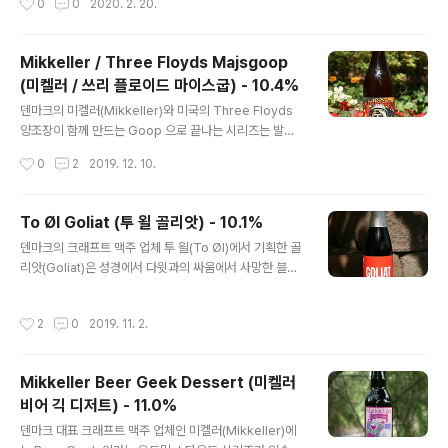
0
0
2020. 2. 20.
지안 다크 스트롱 에일이며, 크리스마스 에일 = 향신료와
연관이 깊은 만큼 시나몬, 팔각, 감초, 카다멈 등을 넣었습
니다. 맥주 컨셉 특성상 레귤러가 아닌 시즈널 제품입니다.
Mikkeller / Three Floyds Majsgoop
- 블로그에 리뷰된 투 욀(To Øl) 브랜드의 맥주들 - To Øl
(미켈러 / 쓰리 플로이드 마이스굽) - 10.4%
Sans Frontiere (투 욀 산스 프론티에르) - 7.0% - 201
글 내용
3.02.26 To Øl Dangerously Close To Stupid (투
덴마크의 미켈러(Mikkeller)와 미국의 Three Floyds
욀 데인저러슬리 클로즈 투 스투피드) - 9.3% - 2014.0
양조장이 함께 만드는 Goop 으로 끝나는 시리즈는 발리
9.22 To Øl Hop Love Pils (투 욀 홉 러브 필스..
와인 맥주들로, 제 블로그에서는 2016년부터 매 년 하나
작성시간
0
2
2019. 12. 10.
씩 메밀이나 쌀 등 다른 곡물이 포함된 발리 와인들의 시음
기를 올렸었습니다. 오늘 시음하는 Majasgoop 으로 국
내에 들어온 Goop 시리즈는 마무리를 지을 수 있을 것 같
To Øl Goliat (투 욀 골리앗) - 10.1%
은데, 이번에는 옥수수 발리 와인입니다. - 블로그에 리뷰
글 내용
덴마크의 크래프트 맥주 업체 투 욀(To Øl)에서 기획한 골
된 미켈러/쓰리 플로이드 Goop 콜라보 맥주 - Mikkelle
리앗(Goliat)은 성경에서 다윗과의 싸움에서 사망한 블레
r / Three Floyds Hvedegoop (미켈러 / 쓰리 플로이
셋 지방의 거인 전사의 이름에서 온 것이 맞습니다. 오늘의
드 베데굽) - 10.4% - 2016.12.23 Mikkeller / Three
맥주 스타일인 임페리얼 스타우트(Imperial Stout)라 알
Floyds Boogoop (미켈러 / 쓰리 플로이드 부굽) - 10.
작성시간
2
0
2019. 11. 2.
코올 도수가 10% 가 넘고 다른 맥주들에 비해 질감과 무게
4% - ..
감이 상승했을터이니, 크고 강건한 거인의 이름을 붙이는
게 자연스럽습니다. 부가적으로 귀리(Oat)와 함께 커피(C
Mikkeller Beer Geek Dessert (미켈러
offee) 또한 첨가되었으니 정확하게는 임페리얼 오트밀
비어 긱 디저트) - 11.0%
커피 스타우트라 부를 수 있죠. - 블로그에 리뷰된 투 욀(T
글 내용
o Øl)의 맥주들 - To Øl Sans Frontiere (투 욀 산스 프
덴마크 대표 크래프트 맥주 업체인 미켈러(Mikkeller)에
론티에르) - 7.0% - 2013.02.26 To Øl Dangerously