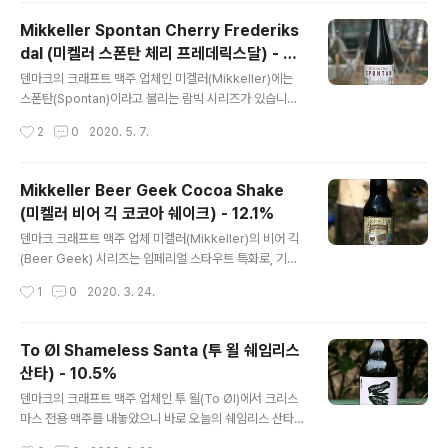
넣었다고 합니다. 얼 그레이 때문에 맥주 명칭이 Ms. Gre
Mikkeller Spontan Cherry Frederiks
y 가 된 것이군요. - 블로그에 리뷰된 투 올(To Øl)의 맥주
dal (미켈러 스폰탄 체리 프레데릭스달) - 8.
들 - To Øl Sans Frontiere (투 욀 산스 프론티에르) -
글 내용
2%
7.0% - 2013.02.26 To Øl Dangerously Close To
덴마크의 크래프트 맥주 업체인 미켈러(Mikkeller)에는
Stupid (투 욀 데인저러슬리 클로즈 투 스투피드) - 9.3%
스폰탄(Spontan)이라고 불리는 람빅 시리즈가 있습니다.
- 2014.09.22 To Øl Hop ..
벨기에 원류 람빅 맥주들에 영감을 얻은 맥주이나 그들보
작성시간
2
0
2020. 5. 7.
다 훨씬 더 다양한 종류 재료로 람빅을 만듭니다. 당연히 벨
기에 람빅에서도 기본적으로 가져가는 체리도 있고 스폰탄
맥주들 가운데 Sour Cherry 라는 Kriek 이 존재합니다.
Mikkeller Beer Geek Cocoa Shake
- 블로그에 리뷰된 미켈러(Mikkeller)의 맥주들 - Mikke
(미켈러 비어 긱 코코아 쉐이크) - 12.1%
ller Big Worse (믹켈러 빅 워스) - 12.0% - 2010.11.1
글 내용
0 Mikkeller 黑 (믹켈러 흑) - 17.5% - 2010.12.20 Mi
덴마크 크래프트 맥주 업체 미켈러(Mikkeller)의 비어 긱
kkeller Tomahawk Single Hop IPA (믹켈러 토마호
(Beer Geek) 시리즈는 임페리얼 스타우트 특화로, 기본
크 싱글 홉 IPA) - 6.9% - 2012.01.3..
적으로 귀리(Oat)가 들어가는게 특징입니다. 2014년 12
작성시간
1
0
2020. 3. 24.
월에 시음기를 올린 브랙퍼스트(Breakfast)가 사실상 가
장 기본형태의 비어 긱 시리즈의 스타우트로, 그 바탕에 커
피나 초컬릿, 카카오, 유당 등등등의 스타우트와 어울릴만
To Øl Shameless Santa (투 욀 쉐임리스
한 부재료가 들어가는게 컨셉입니다. - 블로그에 리뷰된 미
산타) - 10.5%
켈러(Mikkeller)의 맥주들 - Mikkeller Big Worse (믹
글 내용
켈러 빅 워스) - 12.0% - 2010.11.10 Mikkeller 黑 (믹
덴마크의 크래프트 맥주 업체인 투 욀(To Øl)에서 크리스
켈러 흑) - 17.5% - 2010.12.20 Mikkeller Tomahaw
마스 전용 맥주를 내놓았으니 바로 오늘의 쉐임리스 산타
k Single Hop IPA (믹켈러 토마호크 싱글 홉 IPA..
(Shameless Santa) 18 입니다. 맥주 스타일 바탕은 벨
작성시간