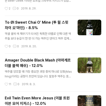
는 Beer Geek 이라는 오트밀 스타우트 시리즈가 있습니
Close To Stup..
다. 이미 제 블로그에도 가장 본판인 브랙퍼스트를 비롯해
작성시간
2
0
2019. 8. 29.
루왁을 넣고 배럴 에이징한 컨셉의 브런치 위즐이나, 유당
을 첨가한 라떼 컨셉의 플랫 화이트 등을 다뤘었습니다. 오
늘 시음하는 Dessert 는 명칭에서 느껴지듯 오트밀 스타
To Øl Sweet Chai O' Mine (투 욀 스윗
우트를 11% 도수까지 끌어올린 뒤, 코코아와 바닐라를 넣
차이 오'마인) - 8.5%
어 완성한 제품입니다. - 블로그에 리뷰된 미켈러(Mikkell
글 내용
er)의 맥주들 - Mikkeller Big Worse (믹켈러 빅 워스)
엑셀 셀에 색 채우기가 되어진 독특한 라벨로 인해 다른 맥
- 12.0% - 2010.11.10 Mikkeller 黑 (믹켈러 흑) - 17.
주들 보다 눈길이 한 번 더 가는 맥주인 덴마크 맥주 업체
5% - 2010.12.20 Mikkeller Tomahawk Single Ho
투 욀(To Øl)에서 기획한 Sweet Chai O' Mine 이라는
작성시간
0
0
2019. 8. 20.
p IP..
맥주는 이름 때문에 다시 한 번 피식하게 되는 제품인 것 같
습니다. 80~90년대 주로 활동했던 미국의 록밴드인 Gun
s N' Roses 의 대표곡 중 하나인 Sweet Child O' Min
Amager Double Black Mash (아마게르
d 의 제목을 패러디 했는데, 맥주 컨셉을 이해하면 기가 막
더블 블랙 매쉬) - 12.0%
힌 센스로 네이밍했다는 사실을 깨닫게 되더군요. - 블로그
글 내용
에 리뷰된 투 욀(To Øl)의 맥주들 - To Øl Sans Frontie
맥주를 양조할 때 가장 중요한 과정 중에 하나로 당화(Mas
re (투 욀 산스 프론티에르) - 7.0% - 2013.02.26 To Ø
hing)이라는 공정이 초반에 있습니다. 발효주 맥주는 효모
l Dangerously Close To Stupid (투 욀 데인..
가 액체 안에 포함된 당분을 먹고 발효를하여 알코올을 생
작성시간
11
0
2019. 8. 3.
성하는 것이 기본인데, 효모가 섭취할 당을 맥아(Malt)에
서 뽑으니 맥주이고, 분쇄한 맥아를 섭씨 68도 정도 되는
물에 넣어 맥아 당물, 즉 맥즙(Wort)을 만드는 것을 당화라
Evil Twin Even More Jesus (이블 트윈
합니다. 당연히 맥아를 넣을 때 담궈지는 물의 양 또한 중요
이븐 모어 지저스) - 12.0%
한데, 물의 양이 상대적을 적은데 당화하는 것을 Thick M
글 내용