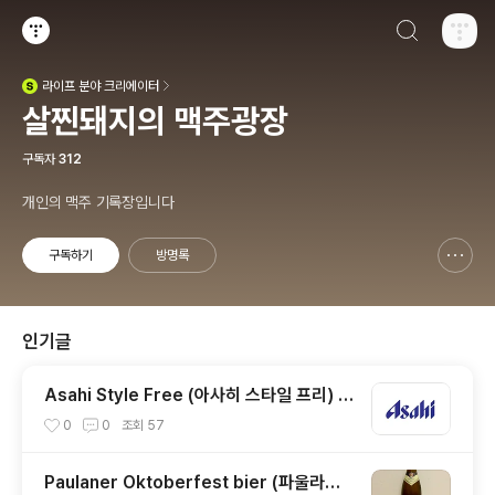
검색하기
티스토리
라이프
분야 크리에이터
(새창열림)
살찐돼지의 맥주광장
구독자
312
개인의 맥주 기록장입니다
구독하기
방명록
신고하기 레이어
열기
인기글
Asahi Style Free (아사히 스타일 프리) -
4.0%
0
0
조회
57
Paulaner Oktoberfest bier (파울라너