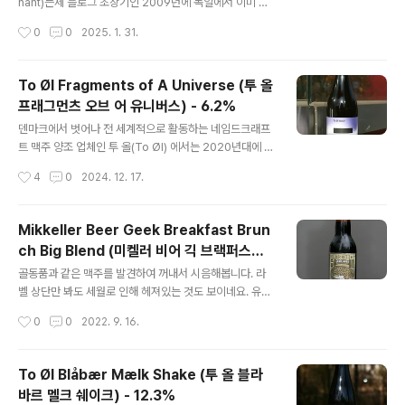
러슬리 클로즈 투 스투피드) - 9.3% - 2014.09.22To Ø
hant)는제 블로그 초창기인 2009년에 독일에서 이미 시
l Hop Love Pils (투 욀 홉 ..
음을 했던 맥주였으나, 각 잡고 시음하기보다는 항상 취하
작성시간
0
0
2025. 1. 31.
려고 마시던 맥주였기 때문에제대로 된 시음기를 남기지
못한게 2025년까지 오게되었습니다. 대한민국에는 정식
수입된 적이 최근 16년 사이에는 없었지만,유럽과 미주, 다
To Øl Fragments of A Universe (투 올
른 아시아에서는 꽤 인지도 있는 칼스버그 제품입니다. -
프래그먼츠 오브 어 유니버스) - 6.2%
블로그에 리뷰된 칼스버그(Carlsberg)의 맥주 -Carlsb
글 내용
erg (칼스버그) - 5% - 2009.08.04Carlsberg Spec
덴마크에서 벗어나 전 세계적으로 활동하는 네임드크래프
ial Brew (칼스버그 스페셜 브루) - 8.6% - 2012.11.2
트 맥주 양조 업체인 투 올(To Øl) 에서는 2020년대에 들
1 1901년 칼스버그의 Carl Jacobsen 은 건축가에게 의
어서 새로운 프로젝트 시리즈를대외적으로 공개했는데 'N
작성시간
4
0
2024. 12. 17.
뢰하여이탈리아의 한 도시의 코..
atur' 라 불리는 것들입니다. 아방가르드하지만 트렌디한
크래프트 맥주 양조장들에서자주 다루는 주변 자연환경을
이용하여 발효하여 만든Farmhouse Ale 이나 Wild Be
Mikkeller Beer Geek Breakfast Brun
er 등을 다루는 컨셉입니다. - 블로그에 리뷰된 투 올(To
ch Big Blend (미켈러 비어 긱 브랙퍼스트
Øl)의 맥주들 -To Øl Sans Frontiere (투 욀 산스 프론
글 내용
브런치 빅 블랜드) - 8.0%
티에르) - 7.0% - 2013.02.26To Øl Dangerously Cl
골동품과 같은 맥주를 발견하여 꺼내서 시음해봅니다. 라
ose To Stupid (투 욀 데인저러슬리 클로즈 투 스투피
벨 상단만 봐도 세월로 인해 헤져있는 것도 보이네요. 유럽
드) - 9.3% - 2014.09.22To Øl Hop Love Pils (투 욀
크래프트 맥주 시장에 많은 영감을 주었던 덴마크의 미켈
작성시간
0
0
2022. 9. 16.
홉 ..
러(Mikkeller)에는 스타우트 시리즈에 Beer Geek 으로
시작되며 Breakfast 로 이어지면 귀리(Oat)와 커피가 들
어간 오트밀 스타우트가 되고, Beer Geek 으로 시작되며
To Øl Blåbær Mælk Shake (투 올 블라
Brunch 로 이어진다면 Breakfast 을 강화한 임페리얼 오
바르 멜크 쉐이크) - 12.3%
트밀 스타우트가 됩니다. - 블로그에 리뷰된 미켈러(Mikk
글 내용