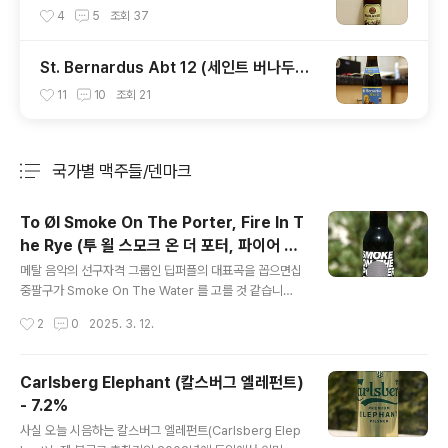
옥토버페스트 비어) - 6.0%
4
5
조회
37
St. Bernardus Abt 12 (세인트 버나두스
Abt 12) - 10.5%
11
10
조회
21
국가별 맥주들/덴마크
분류 전체보기
주요 글 목록
To Øl Smoke On The Porter, Fire In T
he Rye (투 욀 스모크 온 더 포터, 파이어 인
글 내용
더 라이 BA) - 11.1%
메탈 음악의 선구자격 그룹인 딥퍼플의 대표곡을 꼽으면십
중팔구가 Smoke On The Water 를 고를 것 같습니
다. 전주 리프가 워낙 유명한 이 곡의 이름을 패러디한 맥주
작성시간
2
0
2025. 3. 12.
를덴마크의 크래프트 맥주 업체인 To Øl 에서 제작하였는
데, Smoke On The Porter 이고, 심지어 다음 가사인Fi
re In the Sky 를 Fire In the Rye 로 변경했습니다.. -
Carlsberg Elephant (칼스버그 엘레펀트)
블로그에 리뷰된 투 올(To Øl)의 맥주들 -To Øl Sans Fr
- 7.2%
ontiere (투 욀 산스 프론티에르) - 7.0% - 2013.02.26
글 내용
To Øl Dangerously Close To Stupid (투 욀 데인저
사실 오늘 시음하는 칼스버그 엘레펀트(Carlsberg Elep