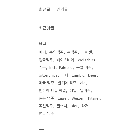
최근글
인기글
최근댓글
태그
비어
수입맥주
흑맥주
바이젠
영국맥주
바이스비어
Weissbier
맥주
India Pale ale
독일 맥주
bitter
ipa
비터
Lambic
beer
미국 맥주
벨기에 맥주
Ale
인디아 페일 에일
에일
밀맥주
일본 맥주
Lager
Weizen
Pilsner
독일맥주
필스너
Bier
라거
영국 맥주