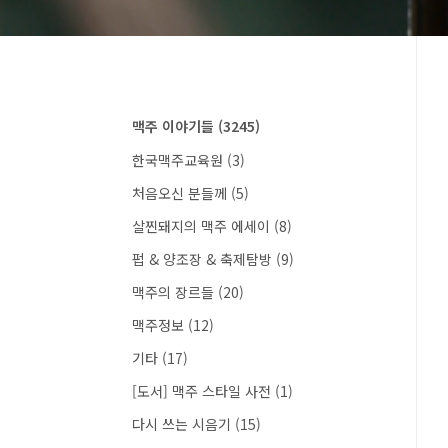
맥주 이야기들
(3245)
한국맥주교육원
(3)
처음오신 분들께
(5)
살찐돼지의 맥주 에세이
(8)
펍 & 양조장 & 축제탐방
(9)
맥주의 장르들
(20)
맥주정보
(12)
기타
(17)
[도서] 맥주 스타일 사전
(1)
다시 쓰는 시음기
(15)