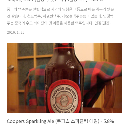
중국의 맥주들은 일반적으로 지역의 명칭을 이름으로 따는 경우가 많은
것 같습니다. 청도맥주, 하얼빈맥주, 랴오성맥주등등이 있는데, 연경맥
주는 중국의 수도 베이징의 옛 이름을 차용한 맥주입니다. 연경(옌징)은
현재 북경의 옛 명칭으로 밑에서 설명된것 처럼 기원전 1045년 부터 기
2010. 1. 25.
원전 256년까지 번영을 누렸던 주나라의 수도였습니다. 북경시내를 돌
아다니다가 일반 소매점이나 슈퍼마켓에 가면 어느곳을 가든지 연경맥
주를 취급하고 있는데, 실제로 북경지역의 85%의 점유율, 화북지역에서
는 50%의 점유율을 소유하고 있는 거대기업입니다. 북경시내에서 그냥
'맥주 주세요!' '보통 주세요!' 하면 연경맥주를 가져다 줄 정도로 북경의
상징이 되어버린 맥주입니다. 연경맥주 역시도 단순히 한 종류의 맥주가
아닌 여러가지 ..
Coopers Sparkling Ale (쿠퍼스 스파클링 에일) - 5.8%