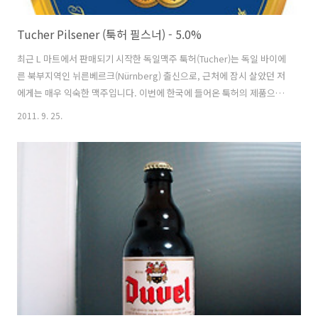
Tucher Pilsener (툭허 필스너) - 5.0%
최근 L 마트에서 판매되기 시작한 독일맥주 툭허(Tucher)는 독일 바이에
른 북부지역인 뉘른베르크(Nürnberg) 출신으로, 근처에 잠시 살았던 저
에게는 매우 익숙한 맥주입니다. 이번에 한국에 들어온 툭허의 제품으로
는 이번 필스너와 바이스비어 두 종류로, 바이스비어는 대용량 케그로도
2011. 9. 25.
출시되었더군요. 옥토버페스트(Oktoberfest) 시즌을 맞아 유명 대형마
트 3사에서는 신제품을 선보였는데, '로얄 더치'란 네덜란드 출신 맥주만
하나만 제외하면 모두들 독일출신의 맥주였습니다. - 블로그에 등록된
툭허(Tucher)의 다른 맥주들 - Tucher Original Hell(툭허 오리지날 연
한맥주) - 4.9% - 2009.07.12 Tucher Bajuvator (툭허 바유바토르) -
7.2% - 201..