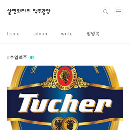
본문 바로가기
살찐돼지의 맥주광장
home
admin
write
방명록
수입맥주
82