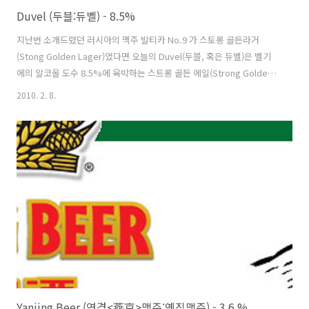
Duvel (두블:듀벨) - 8.5%
지난번 소개드렸던 러시아의 맥주 발티카 No.9 가 스토롱 골든라거
(Stong Golden Lager)였다면 오늘의 Duvel(두블, 혹은 듀벨)은 벨기
에의 알코올 도수 8.5%에 육박하는 스트롱 골든 에일(Strong Golden
Ale)입니다. 강한 골든색의 에일맥주인 두블은 1871년 벨기에의 무르트
2010. 2. 8.
가트라는 가족단위의 작은 양조장에서 만들어지기 시작했습니다. 1870
년 당시에 선풍적인 인기를 끌던 황금빛의 필스너, 라거의 유행에 대한
대항마로 만들어진 맥주인 Duvel 은 'Duvel(악마)'이란 이름이 붙여진
데에는 너무나도 유명한 일화가 있습니다. 오랜기간 숙성되어 만들어진
이 맥주를 누군가가 처음 맛을 보았을 때, 너무도 감격한 나머지 이 맥주
는 악마의 맥주라고 표현하여 그 뒤로 악마(Duve..
Yanjing Beer (연경<燕京>맥주:옌징맥주) - 3.6 %