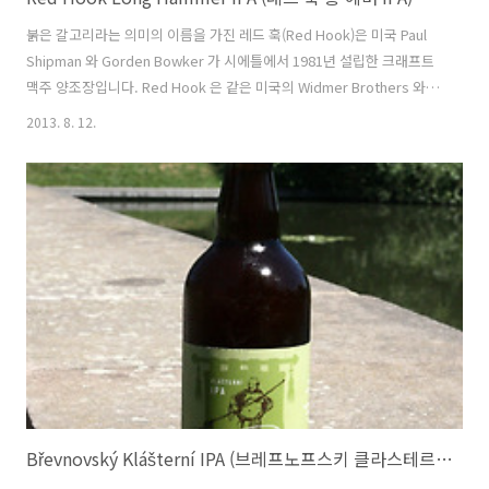
붉은 갈고리라는 의미의 이름을 가진 레드 훅(Red Hook)은 미국 Paul
Shipman 와 Gorden Bowker 가 시에틀에서 1981년 설립한 크래프트
맥주 양조장입니다. Red Hook 은 같은 미국의 Widmer Brothers 와
함께 2007년 Craft Beer Aliance 를 결성하여 동지가 되었고, 2008년
2013. 8. 12.
안호이저 부시(버드와이저)와의 유통관련 계약을 통해 레드 훅(Red
Hook)의 맥주는 미국 48개주에 보급되고 있습니다. 최근에 국내에 소개
된 Kona Brewing Company 도 2010년부로 Red Hook, Widmer 와
함께 Craft Beer Aliance 의 일원이 되었죠. 국내에서는 듣보잡 양조장
이지만 미국의 48개주에 보급되는 사실은 레드 훅(Red H..
Břevnovský Klášterní IPA (브레프노프스키 클라스테르니 IPA) - 6.5%