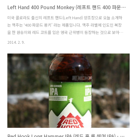
Left Hand 400 Pound Monkey (레프트 핸드 400 파운드 몽키) - 7.0%
미국 콜로라도 출신의 레프트 핸드(Left Hand) 양조장으로 오늘 소개하
는 맥주는 '400 파운드 몽키' 라는 제품입니다. 맥주 라벨에 인도인 복장
을 한 원숭이와 레드 코트를 입은 영국 근위병이 등장하는 것으로 보아서
는 '400 파운드 몽키'는 영국과 관련된 스타일의 맥주라는 짐작을 가능케
2014. 2. 9.
하는데, 영국식 인디아 페일 에일(India Pale Ale ;IPA)로서 대중성만을
고려해 약하게 만들어낸 요즘 영국 IPA 가 아닌 양조가 스스로의 매니아
적 취향을 바탕으로 만든 IPA 입니다. - 블로그에 리뷰된 레프트 핸드
(Left Hand)의 맥주 - Left Hand Milk Stout (레프트 핸드 밀크 스타우
트) - 6.0% - 2013.09.08 400 Pound Monkey 는 레프트 핸드 양조장..
Red Hook Long Hammer IPA (레드 훅 롱 헤머 IPA) - 6.2%