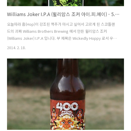
Williams Joker I.P.A (윌리암스 조커 아이.피.에이) - 5.0%
오늘따라 홉(Hop)이 강조된 맥주가 마시고 싶어서 고르게 된 스코틀랜
드의 괴짜 Williams Brothers Brewing 에서 만든 윌리암스 조커
(Williams Joker) I.P.A 입니다. 부 제목은 Wickedly Hoppy 로서 우리
말로 해석해보자면 심술궃은 or 장난기있는 Hoppy(홉이 맥주에서 강조
2014. 2. 18.
된)입니다. 그래서인지 맥주의 이름에 언제나 심술궃게 미소를 보이는 조
커(Joker)가 그려진 듯 한데, 맥주에서 홉의 맛이 장난기 있다는 말이 어
떤 의미로 쓰인 건지 살펴보도록 하겠습니다. - 블로그에 리뷰된
Williams Brothers Brewing 의 맥주들 - Fraoch Heather Ale
(Fraoch 헤더 에일) - 5.0% - 2010.10.25 Fraoch 20th An..