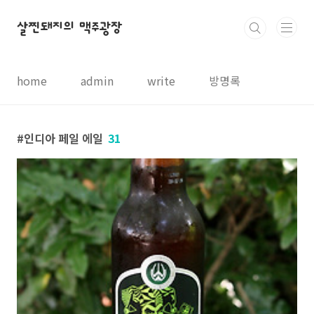
본문 바로가기
살찐돼지의 맥주광장
home
admin
write
방명록
인디아 페일 에일
31