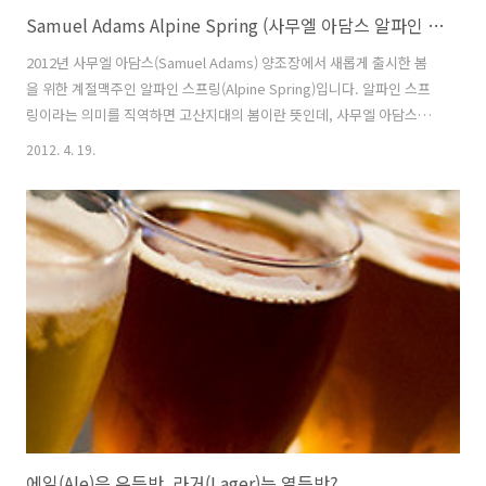
Samuel Adams Alpine Spring (사무엘 아담스 알파인 스프링) - 5.5%
2012년 사무엘 아담스(Samuel Adams) 양조장에서 새롭게 출시한 봄
을 위한 계절맥주인 알파인 스프링(Alpine Spring)입니다. 알파인 스프
링이라는 의미를 직역하면 고산지대의 봄이란 뜻인데, 사무엘 아담스가
특별히 지칭한 고산지대는 유럽의 알프스지역입니다. 알프스 산맥의 북
2012. 4. 19.
부는 독일 남부지역인 바이에른(Bayern) 주인데, 바이에른 지역은 독일
내에서 맥주가 가장 발달한 지방이기도 하죠. 사무엘 아담스의 '알파인
스프링' 은 라거(Lager)맥주로, 바이에른식 라거맥주들에 대한 동경으
로 만들었다는 설명이 있군요~ - 사무엘 아담스(Samuel Adams)의 다
른 맥주들 - Samuel Adams Boston Lager (사무엘 아담스 보스턴 라
거) - 4.8% - 2009.08.30 Sa..
에일(Ale)은 우등반, 라거(Lager)는 열등반?