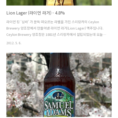
Lion Lager (라이언 라거) - 4.8%
라이언 킹 '심바' 가 문득 떠오르는 라벨을 가진 스리랑카의 Ceylon
Brewery 양조장에서 만들어낸 라이언 라거(Lion Lager) 맥주입니다.
Ceylon Brewery 양조장은 1881년 스리랑카에서 설립되었는데 오늘
소개하는 '라이언 라거' 맥주는 1881년부터 그들과 함께해온 맥주로, 기
2012. 5. 6.
타재료를 넣지않고 홉, 보리, 물 3재료로만 양조한 페일 라거이죠. 1996
년 칼스버그 그룹은 Ceylon Brewery 의 주주가 되었고 스리랑카에서
칼스버그를 OEM 으로 생산하고 있기도 하며, 라이언 맥주의 스리랑카
시장 점유율은 86%에 이른다고합니다. 그 점유율가운데서 마시기 편하
고 접하기 쉬운 스타일인 페일라거에 속하는 '라이언 라거' 의 영향력은
상당하지 않을까요? - 블로그에 리뷰된 Ceyl..