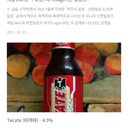
※ 글을 시작하면서 작년 7월에 작성한 '맥주의 발효 - 상면발효 & 하면
발효' 글에서 맥주는 흑맥주와 非흑맥주로 나뉘는게 아니라 상면발효의
에일(Ale)과 하면발효의 라거(Lager)라는 두 갈래로 나뉜다는 설명을 드
린적이 있습니다. 그리고 지난 8월 '맥주 맛은 과연 똑같은가?' 글에선 한
2011. 10. 15.
국을 비롯해서 세계맥주의 대부분이 라거 & 필스너 스타일의 맥주라고
꼬집은적도 있죠. 오늘 저의 글의 논제는 에일과 라거, 두 맥주의 점유율
불균형으로 인해 생긴 에일의 품귀현상, 은근한 라거폄하 풍조, 매니아들
이 에일에 빠지는 이유등을 이야기하고자 합니다. - 많이 마실 수록 에일
(Ale)에 매료되는 이유 사람은 내성을 가진 동물입니다. 자극에 지속적으
로 노출되다보면 어느순간 무덤덤해지게되죠. 입 맛도 마찬가지인데..
Tecate (테까테) - 4.5%