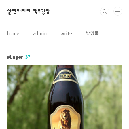
본문 바로가기
살찐돼지의 맥주광장
home
admin
write
방명록
Lager
37