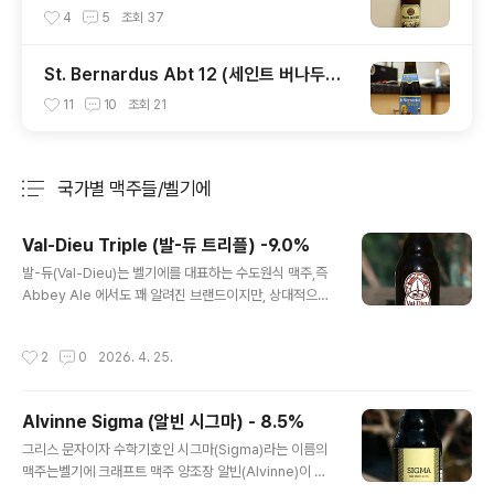
옥토버페스트 비어) - 6.0%
4
5
조회
37
St. Bernardus Abt 12 (세인트 버나두스
Abt 12) - 10.5%
11
10
조회
21
국가별 맥주들/벨기에
분류 전체보기
주요 글 목록
Val-Dieu Triple (발-듀 트리플) -9.0%
글 내용
발-듀(Val-Dieu)는 벨기에를 대표하는 수도원식 맥주,즉
Abbey Ale 에서도 꽤 알려진 브랜드이지만, 상대적으로
우리나라에서는 잘 알려지지 않은(뭐 모든 특수재 맥주들
이 그렇겠지만..)정통 벨기에식 수도원풍 맥주 브랜드입니
작성시간
2
0
2026. 4. 25.
다. 특히 발듀의 몇몇 제품들은 맥주 스타일 가이드라인인
BJCP 와 같은 곳에 상업 사례로 등재되기도 했는데,오늘
시음하는 트리플이 대표적인 사례라 볼 수 있습니다. - 블
Alvinne Sigma (알빈 시그마) - 8.5%
로그에 리뷰된 Val-Dieu 브랜드의 맥주 -Val-Dieu Brun
글 내용
e (발듀 브륀) - 8.0% - 2015.02.07Val-Dieu Grand
그리스 문자이자 수학기호인 시그마(Sigma)라는 이름의
Cru (발듀 그랑 크뤼) - 10.5% - 2024.12.15Val-Dieu
맥주는벨기에 크래프트 맥주 양조장 알빈(Alvinne)이 만
Hop (발듀 홉) - 5.5% - 2025.04.19Val-Dieu Blond
든 제품입니다. Alvinne 양조장에서는 본거지인 Flander