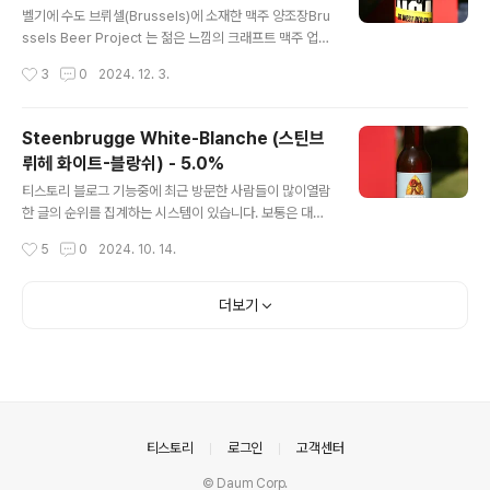
샐리) - 7.7%
ans) 양조장의 맥주들 -Lindemans Framboise (린데
벨기에 수도 브뤼셀(Brussels)에 소재한 맥주 양조장Bru
만스 프람브와즈) - 2.5% - 2010.01.22 Lindemans F
ssels Beer Project 는 젊은 느낌의 크래프트 맥주 업체
aro (린데만스 파로) - 4.2% - 2010.08.18Lindeman
로, 전통적인 벨기에 맥주들 위주로 다루는 기성 벨기에 양
작성시간
3
0
2024. 12. 3.
s Cuvee Rene ..
조장들과 달리재기발랄한 미국식 크래프트 맥주의 영향을
많이 받았습니다. 하지만 그렇다고해서 Brussels Beer
Project 가자국인 벨기에 맥주의 스타일을 경시하는 것은
Steenbrugge White-Blanche (스틴브
아닌데,오늘 시음하는 Go West Red Sally 가 좋은 사례
뤼헤 화이트-블랑쉬) - 5.0%
입니다. - 블로그에 리뷰된 브뤼셀 비어 프로젝트의 맥주들
글 내용
-Brussels Beer Project Babylone (브뤼셀 비어 프
티스토리 블로그 기능중에 최근 방문한 사람들이 많이열람
로젝트 바빌론) - 7.0% - 2019.10.23Brussels Beer P
한 글의 순위를 집계하는 시스템이 있습니다. 보통은 대중
roject Juice Junkie (브뤼셀 비어 프로젝트 쥬스 정키)
들이 관심있어 할 만한 편의점 4캔 만원 맥주나잠깐 반짝
작성시간
5
0
2024. 10. 14.
..
관심을 받는 맥주들이 순위에 집계되는 식인데, 언제부터
인가 11년 전에 작성한 벨기에 Steenbrugge 의트리펠
에 대한 순위가 높아져 의아하던 상황이었는데, 알고보니
더보기
최근 홈플러스에 Steenbrugge 의 맥주들이저렴한 가격
에 행사판매되고 있었기에 나온 결과였습니다. - 블로그에
리뷰된 Steenbrugge 브랜드의 맥주 -Steenbrugge
Tripel (스틴브뤼헤 트리펠) - 8.7% - 2013.04.29 20
24년 10월 현재 홈플러스에서 행사 진행중인Steenbrug
ge 의 맥주는 총 4종으로 파악됩니다. 오늘 시음하는 W..
의안내
티스토리
로그인
고객센터
© Daum Corp.