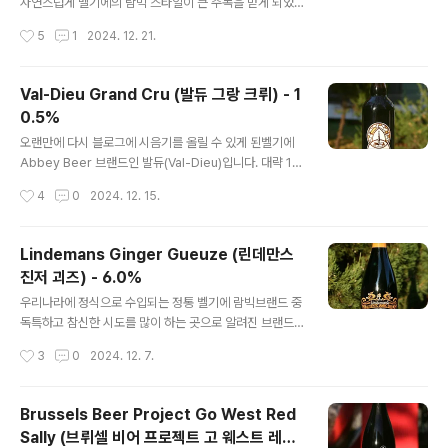
어) - 6.5% - 2013.01.28Antwerpse Miss T Lucie
자연스럽게 벨기에의 람빅 스타일이 큰 주목을 받게 되었
(안트베릅스 미스 티 루시) - 8.0% - 2024.04.09Antw
고, 전통적인 벨기에의 람빅 양조장들도 크래프트 맥주 문
작성시간
5
1
2024. 12. 21.
erpse Eila..
화에반응하면서 이전과는 달리 더 다양한 재료를 사용하여
완성한 람빅 맥주들이 여럿 출시되고 있습니다. 오늘의 맥
주도그런 사례로 장미 꽃잎(Rose Petal) 이 첨가된 제품
Val-Dieu Grand Cru (발듀 그랑 크뤼) - 1
입니다. - 블로그에 리뷰된 Oud Beersel 의 맥주들 -Ou
0.5%
d Beersel Oude Geuze (오우트 비어젤 오우테 귀즈)
글 내용
- 6.0% - 2010.10.30Oud Beersel Oude Kriek (우
오랜만에 다시 블로그에 시음기를 올릴 수 있게 된벨기에
트 비어셀 우테 크릭) - 6.5% - 2013.07.25Oud Beer
Abbey Beer 브랜드인 발듀(Val-Dieu)입니다. 대략 10
sel Framboise (오드 비어셀 프람브와즈) - 5.0% - 20
년 전쯤에 국내에 정식수입된 적도 있으며,당시 Dubbel
작성시간
4
0
2024. 12. 15.
15.05..
과 Tripel 위주로 판매된 것으로 기억되지만2010년대 후
반부터는 국내에서 찾아볼 수 없던 브랜드였습니다. 그러
나 최근 국내의 한 벨기에 맥주 전문 수입사가다시 수입하
Lindemans Ginger Gueuze (린데만스
게 되면서 발듀 맥주를 만날 수 있게되었습니다. - 블로그
진저 괴즈) - 6.0%
에 리뷰된 Val-Dieu 브랜드의 맥주 -Val-Dieu Brune
글 내용
(발듀 브륀) - 8.0% - 2015.02.07 국내에서는 발듀 브
우리나라에 정식으로 수입되는 정통 벨기에 람빅브랜드 중
랜드가 벨기에 Abbey Beer 계통에서는그리 이름이 알
독특하고 참신한 시도를 많이 하는 곳으로 알려진 브랜드
려진 제품은 아니지만, 많은 맥주 스타일 가이드에서는 이
인 린데만스(Lindemans)는 대중들에게 어필할 만한Sw
작성시간
3
0
2024. 12. 7.
곳의 맥주들이 스타일의 표본 or 상업적 사례로 등..
eet Lambic 계통부터 시작하여 전통 방식으로 만든Oud
e Lambic 까지 폭 넓은 람빅 라인업을 갖추고 있습니
다. 특히 린데만스(Lindemans)의 Oude Lambic 제품
Brussels Beer Project Go West Red
군에는보타닉(Botanic)시리즈가 있어, 참신한 시도로 팬
Sally (브뤼셀 비어 프로젝트 고 웨스트 레드
들을 즐겁게 합니다. - 블로그에 리뷰된 린데만스(Lindem
글 내용