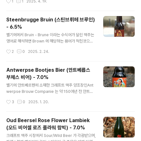
1
1
2025. 4. 19.
800주년을 기념하기 위해 맥주를 새로 내었으니오늘 시음
Antwerp..
하는 발듀 홉(Val-Dieu Hop)이라는 제품입니다. - 블로
그에 리뷰된 Val-Dieu 브랜드의 맥주 -Val-Dieu Brune
Steenbrugge Bruin (스틴브뤼헤 브루인)
(발듀 브륀) - 8.0% - 2015.02.07Val-Dieu Grand Cr
- 6.5%
u (발듀 그랑 크뤼) - 10.5% - 2024.12.15 발듀 브랜드
글 내용
는 전통 수도원 맥주 브랜드이다보니대체로 알코올 도수가
벨기에에서 Bruin - Brune 이라는 수식어가 달린 맥주는
높은 맥주들이 많이 취급되었으나, '발듀 홉' 은 알코올 도
영어로 해석하면 Brown 에 해당하는 용어가 적힌것으
수가 5.5% 정도의 ..
로, 벨기에식 브라운 에일이라 불리는 두벨(Dubbel)이 되
작성시간
2
0
2025. 2. 24.
며,벨기에 수도원 계열 양조장에서 주로 다루는 스타일입
니다. 스틴브뤼헤(Steenbrugge) 브랜드는 그들의 맥주
들에 야생허브들인 Gruut 를 넣는 것에 특화되어있는
Antwerpse Bootjes Bier (안트베릅스
데, 오늘 시음하는 Bruin-Dubbel 에도 마찬가지로 적용
부체스 비어) - 7.0%
되었습니다. - 블로그에 리뷰된 Steenbrugge 브랜드의
글 내용
맥주 -Steenbrugge Tripel (스틴브뤼헤 트리펠) - 8.
벨기에 안트베르펜에 소재한 크래프트 맥주 양조장인Ant
7% - 2013.04.29Steenbrugge White-Blanche
werpse Brouw Companie 는 약 150여년 전 안트베
(스틴브뤼헤 화이트-블랑쉬) - 5.0% - 2024.10.14 수입
르펜과 미국 필라델피아 or 뉴욕을 오가던 선박을기념하기
작성시간
3
0
2025. 1. 20.
맥주와 국내 크래프트 맥주를 ..
위한 맥주를 만들었고, 그 해운회사의 이름은레드 스타 라
인(Red Star Line)이었다고 합니다. 실제로 벨기에 안트
베르펜에는 Red Star Line 이 사용하던 창고를2013년
Oud Beersel Rose Flower Lambiek
에 랜드마크로 지정하고 박물관으로 재개관하기도 했습니
(오드 비어셀 로즈 플라워 람빅) - 7.0%
다. - 블로그에 리뷰된 안트베릅스(Antwerpse) 양조장
글 내용
의 맥주 -Antwerpse Seef Bier (안트베릅스 쎄이프 비
크래프트 맥주 시장에서 Sour/Wild Beer 가 각광받으며,