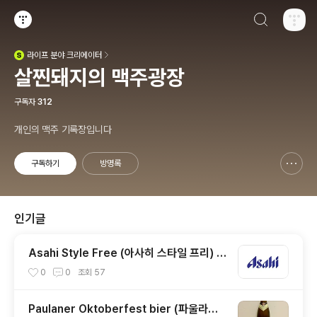
검색하기
티스토리
라이프
분야 크리에이터
(새창열림)
살찐돼지의 맥주광장
구독자
312
개인의 맥주 기록장입니다
구독하기
방명록
신고하기 레이어
열기
인기글
Asahi Style Free (아사히 스타일 프리) -
4.0%
0
0
조회
57
Paulaner Oktoberfest bier (파울라너