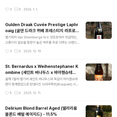
e..
s 의 이름을 붙인Sour Ales 트릴로지 시리즈를 취급하고
작성시간
3
0
2026. 1. 1.
있는데,Omega - Phi - Sigma 의 구성입니다. Flander
s Sour Ales 시리즈 제품들의 공통점은모두 그리스 문자
or 수학기호라는 부분입니다. - 블로그에 리뷰된 알빈(Alv
Gulden Draak Cuvée Prestige Laphr
inne) 양조장의 맥주 -Alvinne Berliner Ryesse Euca
oaig (굴덴 드라크 뀌베 프레스티지 라프로
lytus (알빈 베를리너 라이세 유칼립투스) - 4.0% - 201
글 내용
익) - 10.5%
9.03.25 시그마(Sigma)는 Sweet & Sour 풍미를 가진
벨기에의 Van Steenberge N.V. 양조장에서 취급하는,
어두운 Sour 맥주로,오리지날 제품은 특별히 부재료가 ..
고풍미의 알코올 함량이 높은 맥주를 주로 다루는 브랜드
인 굴덴 드라크(Goulden Draak)는 그 자체로도 특별하
작성시간
3
0
2025. 12. 19.
지만양조장은 더 나아가 스페셜한 굴덴 드라크 맥주들을
선보입니다. Cuvée Prestige 라고 불리는 시리즈가 바
로 그것으로,첫 제품은 버번위스키 배럴에 숙성하여 완성
St. Bernardus x Weihenstephaner K
한 제품이며,오늘 시음하는 제품은 아일라 위스키 배럴에
ombine (세인트 버나두스 x 바이헨슈테판
서 숙성했습니다. - 블로그에 리뷰된 굴덴 드라크(Gulden
글 내용
컴바인) - 6.0%
Draak) 맥주들 -Gulden Draak (굴덴 드라크) - 10.5%
올해 1월에 벨기에 세인트 버나두스와 독일의 바이헨슈테
- 2010.10.12Gulden Draak 9000 Quadruple (굴덴
판이 함께협업으로 탄생시킨 브라우팍트(Braupakt) 시음
드라크 9000 쿼드루플) - 10.5% - 2013.02.16Gulde
기를 올렸었는데, 해당 협업 맥주는 작년에 이행된 이벤트
작성시간
5
0
2025. 12. 11.
n Draak Imp..
의 결과물이었고,올해에도 역시나 두 양조장간의 협업이
이루어졌습니다. 오늘 시음하는 컴바인(Kombine)은 갓
한국에 들어온 신상으로,독일 바이헨슈테판에서 양조된 작
Delirium Blond Barrel Aged (델리리움
년의 브라우팍트와는 다르게이번에는 벨기에 세인트 버나
블론드 배럴 에이지드) - 11.5%
두스에서 양조된 제품입니다. 참고로 작년에는 독일 바이
글 내용