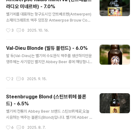
r)가 수도원 삼남매입니다. - 블로그에 리뷰된 코넬리센(C
라디오 미네르바) - 7.0%
ornelissen) 양조장의 맥주들 -Conelissen Herkenr
글 내용
ode Noctis (코넬리센 헤르켄로드 녹티스) - 7.0% - 20
벨기에를 대표하는 항구도시인 안트베르펜(Antwerpen)
23.01.19Cornelissen King Mule Saison IPA (코넬
소재의크래프트 맥주 양조장 Antwerpse Brouw Com
리센 킹 뮬 세종 IPA) - 4.8% - 2023.04.23Corneliss
pagnie 는 2022년 안트베르펜의 지역 라디오 방송국인
작성시간
3
0
2025. 10. 16.
en..
라디오 미네르바의 40주년을 기념하기 위해 라디오 방송
국과 협력하여 출시한 맥주가바로 오늘 시음하는 Radio
Minerva 입니다. - 블로그에 리뷰된 안트베릅스(Antwer
Val-Dieu Blonde (발듀 블런드) - 6.0%
pse) 양조장의 맥주 -Antwerpse Seef Bier (안트베릅
글 내용
발 듀(Val-Dieu)는 벨기에 수도원식 맥주를 생산하지만운
스 쎄이프 비어) - 6.5% - 2013.01.28Antwerpse Mi
영주체는 사기업인 벨지안 Abbey Beer 류에 해당합니
ss T Lucie (안트베릅스 미스 티 루시) - 8.0% - 2024.
다. 2010년 중반에 국내에 수입되다가 오랜기간 중단되었
04.09Antwerpse Eilandje (안트베릅스 아일란제) -
고,작년에 들어서 다시 수입되기 시작한 중고브랜드이며,
6.4% - 2024.06.20Antwerpse Super Cadix (..
작성시간
2
0
2025. 9. 15.
오늘 시음하는 발 듀 블런드 또한 10년 전에 들어왔지만,당
시에는 많은 맥주들 가운데 선택되지 못하였기에시음기를
남기지 못해 이제서야 작성하게 되었습니다. - 블로그에 리
Steenbrugge Blond (스틴브뤼헤 블론
뷰된 Val-Dieu 브랜드의 맥주 -Val-Dieu Brune (발듀
드) - 6.5%
브륀) - 8.0% - 2015.02.07Val-Dieu Grand Cru (발
글 내용
듀 그랑 크뤼) - 10.5% - 2024.12.15Val-Dieu Hop
벨기에 전통의 Abbey Beer 브랜드 스틴브뤼헤로,오늘
(발듀 홉) - 5.5% - 2025.04.19 전면에 드러난 표기처럼
시음하는 맥주는 블론드(Blond)입니다. 벨기에 Abber B
맥주 스타일은..
eer 를 다루는 브랜드에서는가장 기본적인 스타일이 Blo
작성시간
6
0
2025. 8. 7.
nd Ale 이라 할 수 있고, 현지에서는 기본 스타일이라 도
처에서 구할 수 있지만이상하게 국내에서는 제품 개체가