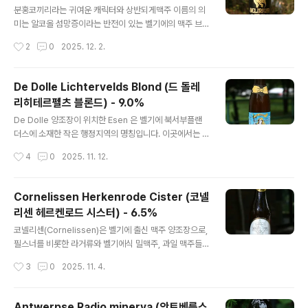
헨슈테판이 벨기에 블론드 에일과유사한 장르로 만들었으
분홍코끼리라는 귀여운 캐릭터와 상반되게맥주 이름의 의
며, 올해에는 그 반대라 볼 수 있습니다. - 블로그에 리뷰된
미는 알코올 섬망증이라는 반전이 있는 벨기에의 맥주 브
세인트버나두스 x 바이헨슈테판 콜라보 맥주 -Weihenst
랜드 델리리움(Delirium)에서 한정판으로버번 위스키 배
작성시간
2
0
2025. 12. 2.
ephaner x St. Bernardus Braupakt (바이헨슈테파너
럴에 숙성한 제품들을 예전에 출시했습니다. 국내에 수입
브라우팍트 x 세인트 버..
된지는 꽤 시간이 지난 맥주이지만,높은 도수 + 큰병이라
부담되서 냉장고에서 아끼다가12월이 왔길래 개봉하여 시
De Dolle Lichtervelds Blond (드 돌레
음기를 남기게 되었습니다. - 블로그에 리뷰된 델리리움(D
리히테르펠츠 블론드) - 9.0%
elirium) 브랜드의 맥주들 -Delirium Nocturnum (델리
글 내용
리움 녹터눔) - 8.5% - 2010.09.01Delirium Tremen
De Dolle 양조장이 위치한 Esen 은 벨기에 북서부플랜
s (델리리움 트레멘스) - 8.5% - 2010.11.18Delirium C
더스에 소재한 작은 행정지역의 명칭입니다. 이곳에서는 Li
hristmas/Noël (델리리움 크리스마스/노엘) - 10.0% -
chterveldse 라는 지역민속축제가 있고,2년마다 개최되
작성시간
4
0
2025. 11. 12.
2011.12.22Deliri..
는데, 지역 맥주 양조장인 De Delle 는 지역 역사를 연구
하는 서클로부터 의뢰를 받아축제에 어울리는 전통 플랜더
스식 블론드 에일을양조한 것이 오늘 시음하는 Lichterve
Cornelissen Herkenrode Cister (코넬
lds Blond 입니다. - 블로그에 리뷰된 De Dolle 양조장
리센 헤르켄로드 시스터) - 6.5%
의 맥주들 -De Dolle Ara Bier (드 돌레아라 비어) - 8.
글 내용
0% - 2010.11.22De Dolle Dulle Teve (드 돌레 둘레
코넬리센(Cornelissen)은 벨기에 출신 맥주 양조장으로,
떼브) - 10.0% - 2019.04.07De Dolle Special Extra
필스너를 비롯한 라거류와 벨기에식 밀맥주, 과일 맥주들
Export Stout (드 돌 스페셜 엑스트라 엑..
그리고 전통의 벨기에 수도원식 맥주들도 생산하고 있는
작성시간
3
0
2025. 11. 4.
데,헤르켄로드(Herkenrode) 수식어의 맥주들이 수도원
관련으로, 2023년에 시음기를 올린 녹티스(Noctis)와 베
스퍼(Vesper)와마지막으로 오늘 시음하는 시스터(Ciste
Antwerpse Radio minerva (안트베릅스