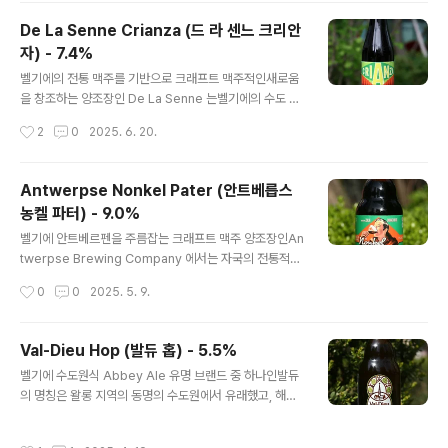
그리 많지 않아은근 구하기 힘든 타입이 벨기에식 Blond
De La Senne Crianza (드 라 센느 크리안
Ale 입니다. - 블로그에 리뷰된 Steenbrugge 브랜드의
자) - 7.4%
맥주 -Steenbrugge Tripel (스틴브뤼헤 트리펠) - 8.
글 내용
7% - 2013.04.29Steenbrugge White-Blanche
벨기에의 전통 맥주를 기반으로 크래프트 맥주적인새로움
(스틴브뤼헤 화이트-블랑쉬) - 5.0% - 2024.10.14Stee
을 창조하는 양조장인 De La Senne 는벨기에의 수도 브
nbrugge Bruin (스틴브뤼헤 브루인) - 6.5% - 2025.0
뤼셀에 소재하였습니다. 자신들의 선조들이 만들던 맥주이
작성시간
2
0
2025. 6. 20.
2.24..
자 벨기에 북부플랜더스 지역을 대표하는 Sour 맥주 타입
인 Flanders Red / Brown 계열로 만든것이오늘의 크리
안자(Crianza)이기에, 평소 로덴바흐나듀체스, 자코뱅, 몽
Antwerpse Nonkel Pater (안트베릅스
스 카페 등등을 좋아했던 취향이라면 구미가 당길법한 또
농켈 파터) - 9.0%
다른 Flanders Red /Brown 입니다. - 블로그에 리뷰된
글 내용
드 라 센느(De La Senne)의 맥주들 -De la Senne Ou
벨기에 안트베르펜을 주름잡는 크래프트 맥주 양조장인An
den Vat (드 라 센느 우든 밧) - 6.7% - 2020.06.24D
twerpse Brewing Company 에서는 자국의 전통적인
e la Senne Taras Boulba (드 라 센느 타라스 불바) -
수도원 맥주 스타일에대한 제품들도 여럿 내놓고 있으며,
작성시간
0
0
2025. 5. 9.
4.5% - ..
몇몇은 부재료 등으로 화려한 기교를 가미한 사례도 있지
만 오늘 시음하는 농켈 파터(Nonkel Pater)는 기교없이
정석적인 벨기에 수도원 맥주를 지향하는 제품입니다. - 블
Val-Dieu Hop (발듀 홉) - 5.5%
로그에 리뷰된 안트베릅스(Antwerpse) 양조장의 맥주 -
글 내용
벨기에 수도원식 Abbey Ale 유명 브랜드 중 하나인발듀
Antwerpse Seef Bier (안트베릅스 쎄이프 비어) - 6.
의 명칭은 왈롱 지역의 동명의 수도원에서 유래했고, 해당
5% - 2013.01.28Antwerpse Miss T Lucie (안트베
수도원은 1216년에 건립된 것으로 알려집니다.2016년은
릅스 미스 티 루시) - 8.0% - 2024.04.09Antwerpse
수도원이 설립되어진지 800년이 되는 해였고, 발듀에서는
Eilandje (안트베릅스 아일란제) - 6.4% - 2024.06.20
작성시간