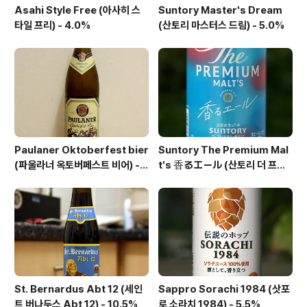
Asahi Style Free (아사히 스
Suntory Master's Dream
타일 프리) - 4.0%
(산토리 마스터스 드림) - 5.0%
Paulaner Oktoberfest bier
Suntory The Premium Mal
(파울라너 옥토버페스트 비어) -
t's 香るエール (산토리 더 프리
6.0%
미엄 몰츠 카오루 에일) - 6.0%
St. Bernardus Abt 12 (세인
Sappro Sorachi 1984 (삿포
트 버나두스 Abt 12) - 10.5%
로 소라치 1984) - 5.5%