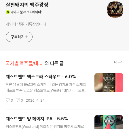
살찐돼지의 맥주광장
(새창열림)
라이프
분야 크리에이터
개인의 맥주 기록장입니다
구독하기
더보기
국가별 맥주들/대한민국
의 다른 글
웨스트엔드 엑스트라 스타우트 - 6.0%
글 내용
작년 11월에 블로그에 소개한 바 있는 경기도 파주 소재크
래프트 맥주 양조장 웨스트엔드(Westend)입니다. 오늘
시음할 맥주는 Extra Stout 라는 제품으로,라벨에도 적혀
3
0
2026. 4. 24.
있지만 아이리쉬 풍을 기반으로 합니다. 아이리쉬 스타우
트의 대표작이라면 당연하게도'기네스' 를 떠올릴 것이고
기네스에도 엑스트라 스타우트라는제품이 현재 국내에는
웨스트엔드 양 헤이지 IPA - 5.5%
없지만 판매된 적도 있었습니다. - 블로그에 리뷰된 웨스트
글 내용
엔드 양조장의 맥주 -웨스트엔드 양 헤이지 IPA - 5.5% -
웨스트엔드(Westend) 양조장은 경기도 파주시 소재로,