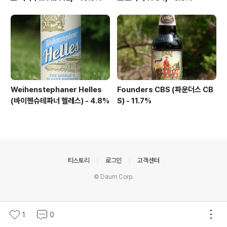
Weihenstephaner Helles
Founders CBS (파운더스 CB
(바이헨슈테파너 헬레스) - 4.8%
S) - 11.7%
의안내
티스토리
로그인
고객센터
© Daum Corp.
1
0