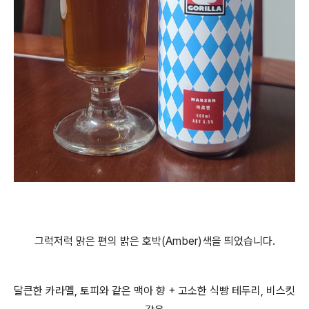
그럭저럭 맑은 편의 밝은 호박(Amber)색을 띄었습니다.
달큰한 카라멜, 토피와 같은 맥아 향 + 고소한 식빵 테두리, 비스킷