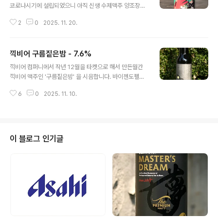
2025.11.20 기네스 드래프트나 오리지날과 같이 대중화
코로나시기에 설립되었으니 아직 신생 수제맥주 양조장입
되어버린 스타우트들은알코올 도수가 4% 대에 해당하여
니다. 맥주 전문 바틀샵 등에서는 찾아보기 어렵지만,음악
옛 스타우트의 강건함을 느끼기 어렵지만, 국내에 수입이
2
0
2025. 11. 20.
관련 업체나 인물들과 자주 협업하고 있는게 확인되며, 취
안될 뿐, 타지에서는 절찬리에 판매중인 Extra 라는문구가
급하는 맥주는 전통의 독일식 필스너와 같은 제품들부터,
포함된 기네스 스타..
미국식 밀맥주 Hazy IPA 나 영국식 페일 에일, 스타우트
끽비어 구름짙은밤 - 7.6%
등등전통-트렌디, 스타일 국가를 가리지 않고 다양하게 양
글 내용
조하는 곳입니다. 제 블로그에 처음으로 시음기를 남기게
끽비어 컴퍼니에서 작년 12월을 타켓으로 해서 만든월간
된 Westend 의 맥주는,정규제품이라기보다는 콜라보레
끽비어 맥주인 '구름짙은밤' 을 시음합니다. 바이젠도펠복
이션 맥주로 선정되었습니다. 일본 오사카에 소재한 디네
(Weizendoppelbock) 타입의 맥주로,독일식 밀맥주를
이라 양조장과 협업한 맥주를음양(陰陽)이라는 이름으로
6
0
2025. 11. 10.
바이젠(Weizen)이라고 하며,이를 어둡게 만들면 둔켈바
내놓았는데, 음양이 하나의 맥주가 아닌음= 독일식 Helle
이젠(Dunkelweizen)입니다. 그런 둔켈바이젠(Dunkel
s Lager , 양= Hazy IP..
weizen)의 체급과 도수를 올리면둔켈바이젠복 or 바이젠
도펠복이라 부르게 됩니다. - 블로그에 리뷰된 끽비어 양조
장의 맥주들 -끽비어 컴퍼니 꿀꺽 - 4.6% - 2021.03.16
이 블로그 인기글
끽비어 새검정 - 7.0% - 2021.06.14끽비어 비에르 드 제
주 - 7.0% - 2021.08.25끽비어 네버 마인드 - 4.1% - 2
022.01.23끽비어 제가 보스턴에 있었을 때 - 5.2% - 20
22.09.26끽비어 ..