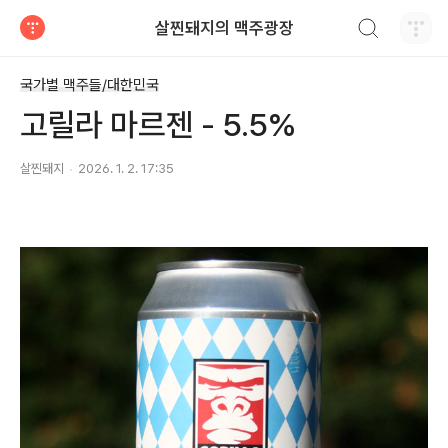
검색하기
살찐돼지의 맥주광장
티스토리
국가별 맥주들/대한민국
고릴라 마르젠 - 5.5%
살찐돼지
2026. 1. 2. 17:35