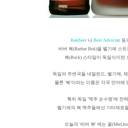
Ratebeer
나
Beer Advocate
등
바버 복(Barbar Bok)을 벨기에 
복(Bock) 스타일이 독일식이란
독일의 주변국들 네덜란드, 벨기에, 
물론 '복'이라는 이름은 각국 언어에
특히 독일 '맥주 순수령'에 전
벨기에의 복 맥주들에선 기타재료
오늘의 '바버 복' 에는 꿀(Miel,