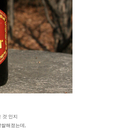
 것 인지
쌀쌀해졌는데,