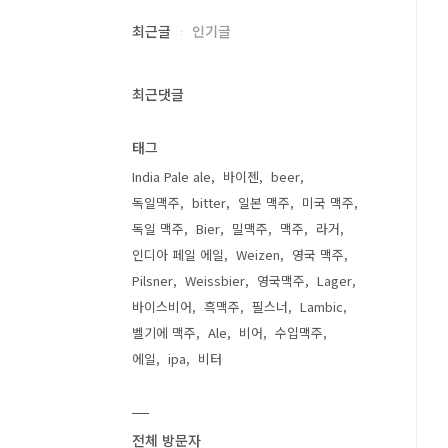
최근글
인기글
최근댓글
태그
India Pale ale
바이젠
beer
독일맥주
bitter
일본 맥주
미국 맥주
독일 맥주
Bier
밀맥주
맥주
라거
인디아 페일 에일
Weizen
영국 맥주
Pilsner
Weissbier
영국맥주
Lager
바이스비어
흑맥주
필스너
Lambic
벨기에 맥주
Ale
비어
수입맥주
에일
ipa
비터
전체 방문자