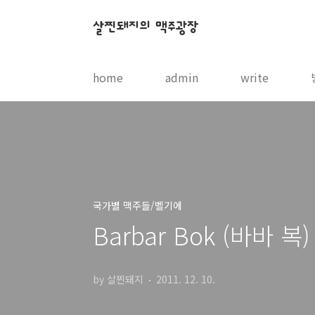
본문 바로가기
살찐돼지의 맥주광장
home
admin
write
국가별 맥주들/벨기에
Barbar Bok (바바 복) 
by 살찐돼지
2011. 12. 10.