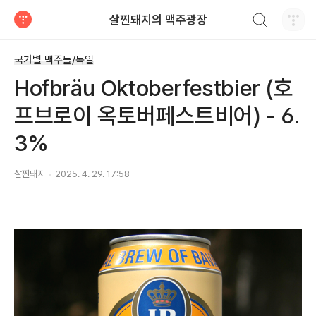
검색하기
살찐돼지의 맥주광장
티스토리
국가별 맥주들/독일
Hofbräu Oktoberfestbier (호
프브로이 옥토버페스트비어) - 6.
3%
살찐돼지
2025. 4. 29. 17:58