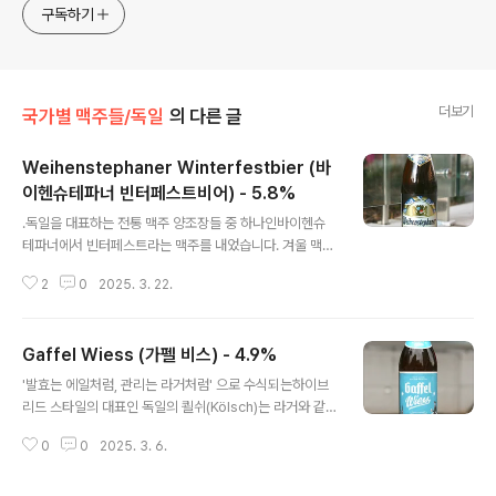
구독하기
더보기
국가별 맥주들/독일
의 다른 글
Weihenstephaner Winterfestbier (바
이헨슈테파너 빈터페스트비어) - 5.8%
글 내용
.독일을 대표하는 전통 맥주 양조장들 중 하나인바이헨슈
테파너에서 빈터페스트라는 맥주를 내었습니다. 겨울 맥주
라는 컨셉이기에 시즈널 제품이라 볼 수 있습니다.겨울 맥
2
0
2025. 3. 22.
주라면 뭔가 어두운색 맥주가 나올 것 같았으나, 홈페이지
의 이미지를 보니 금색의 색상을 띄는 라거였으며맥주 스
타일도 무난하게 Festbier 로 분류되고 있습니다. - 블로
Gaffel Wiess (가펠 비스) - 4.9%
그에 리뷰된 Weihenstephaner 양조장의 맥주들 -Wei
글 내용
henstephaner HefeWeissBier (바이헨스테파너) -
'발효는 에일처럼, 관리는 라거처럼' 으로 수식되는하이브
5.4% - 2009.06.27Weihenstephaner Kristall Wei
리드 스타일의 대표인 독일의 쾰쉬(Kölsch)는 라거와 같
ssbier (바이헨스테파너 크리스탈 바이스비어) - 5.4% -
이 맑은 것이 이상적인 스타일로 알려졌지만,사실 맥주 공
2009.07.30Weihenstephaner Dunkel Weissbier
0
0
2025. 3. 6.
정 중 여과,필터기가 발달하기 이전에는 효모를 탁월하게
(바이헨스테파너 둔켈..
걸러내기는 어려웠었기 때문에어느정도 탁한 감이 있었던
맥주라고 합니다. - 블로그에 리뷰된 가펠(Gaffel)의 쾰쉬