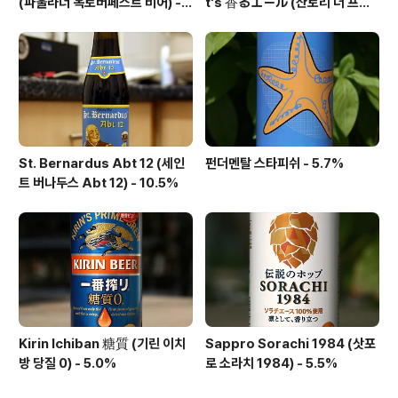
(파울라너 옥토버페스트 비어) -
t's 香るエール (산토리 더 프리
6.0%
미엄 몰츠 카오루 에일) - 6.0%
St. Bernardus Abt 12 (세인
펀더멘탈 스타피쉬 - 5.7%
트 버나두스 Abt 12) - 10.5%
Kirin Ichiban 糖質 (기린 이치
Sappro Sorachi 1984 (삿포
방 당질 0) - 5.0%
로 소라치 1984) - 5.5%