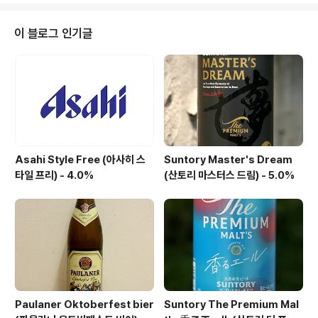
-Gaffel Kölsch (가펠 쾰슈) - 4.8% - 2009.07.19Gaf
fels SonnenHopfen (가펠 소넨호펜) - 4.7% - 2014.
이 블로그 인기글
08.28 독일 쾰른에서 운영중인 쾰쉬 맥주의 본가들 중 하
나인가펠(Gaffel)에서 비스(Wiess)라는 맥주를 내었습
니다. 가펠에서는 본격적으로 맑아지기 이전 형태의 쾰쉬
로서,자연적으로 탁한 맥주를 복원하는 ..
Asahi Style Free (아사히 스
Suntory Master's Dream
타일 프리) - 4.0%
(산토리 마스터스 드림) - 5.0%
Paulaner Oktoberfest bier
Suntory The Premium Mal