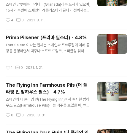
(알함브라 라거 싱귤러) - 5.4% - 2021.08.11 알함브라
스페인 남부에는 그라나다(Granada)라는 도시가 있으며,
홈페이지에 따르면 보헤미안 필스너로 1925년부터 전해
15세기 후반에 스페인의 레콩키스타가 끝나기 전까지는
진 레시피로 만든 제품이라 합니다. 물은 스페인의 시에라
이슬람교의 무어인이 스페인 남부를 지배하고 있었습니다.
작성시간
4
0
2021. 8. 11.
네바다 산맥에서 나온 것을, 맥아는 스페인 ..
그라나다의 상징적인 건축물은 알람브라 궁전으로 아랍군
주의 저택이었고, 알함브라 궁전의 추억은 스페인 작곡가
가 만든 기타 연주곡이기도 합니다. 몇 년 전에는 국내 드라
Prima Pilsener (프리마 필스너) - 4.8%
마인 '알함브라 궁전의 추억'에서 기타음악과 장소 배경으
글 내용
Font Salem 이라는 업체는 스페인과 포르투갈에 여러 공
로도 나와 더 유명해졌습니다. 알함브라(Alhambra) 맥주
장을 운영하면서 맥주나 소프트 드링크, 스파클링 워터 등
를 생산하는 양조장은 1925년 스페인 그라나다(Granad
의 패키징에 전문화 된 곳입니다. 국내에도 수출된 스페인
a)에 세워졌습니다. 현재는 스페인의 Mahou-San migu
맥주 업체 담(Damm)의 일원이며, 동시에 맥주 또한 제작
el 사 소속이 되었고, 전통 체코-독일 라거 맥주들을 주로
작성시간
1
0
2021. 1. 21.
하여 수출합니다. 오늘 시음하는 프리마 필스너(Prima Pil
취급합니다. 스페인을 대표하는 맥주 대기업인 Mahou-S
sener)는 홈플러스에서 4캔 만원 가격선에 구할 수 있습
an miguel 소속..
니다. 오늘의 맥주 스페인 출신의 Prima 필스너를 검색하
The Flying Inn Farmhouse Pils (더 플
면 아마 스페인 제품보다는 미국의 것이 결과로 나올겁니
라잉 인 팜하우스 필스) - 4.7%
다. 현재 국내에서 판매중인 미국의 크래프트 맥주 양조장
글 내용
빅토리(Victory)에서 만든 필스너도 이름이 Prima 인데,
스페인의 더 플라잉 인(The Flying Inn)에서 출시한 팜하
두 맥주 모두 이름 구성이 Prima + 필스너라는 것도 같아
우스 필스(Farmhouse Pils)라는 맥주를 보았을 때, 맥주
서 혼동할 수 있지만 엄연히 다른 제품이니 참고바랍니다.
의 이름이 상당히 어색하게 다가왔습니다. 마치 저에게는
작성시간
0
0
2020. 8. 31.
참고..
'해물 설렁탕' 마냥 낯설게 들렸습니다. 현대 맥주계에서 필
스너 라거라는 타입은 보편적인 대중맥주로서 홉의 씁쓸함
이 있지만 맑은 금색을 띄며 라거 답게 깔끔하게 떨어져야
The Flying Inn Dark Fluid (더 플라잉 인