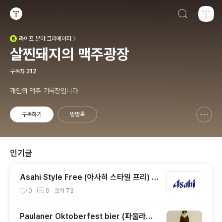
검색하기
티스토리
라이프
분야 크리에이터
(새창열림)
살찐돼지의 맥주광장
구독자
312
개인의 맥주 기록장입니다
구독하기
방명록
신고하기 레이어
열기
인기글
Asahi Style Free (아사히 스타일 프리) -
4.0%
0
0
조회
73
Paulaner Oktoberfest bier (파울라너