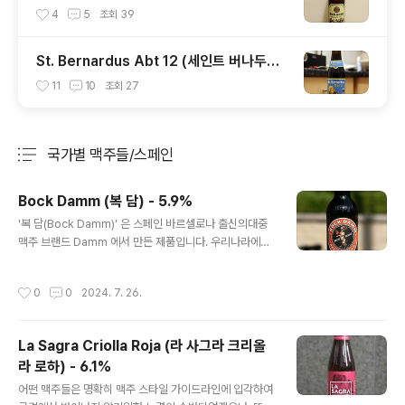
옥토버페스트 비어) - 6.0%
4
5
조회
39
St. Bernardus Abt 12 (세인트 버나두스
Abt 12) - 10.5%
11
10
조회
27
국가별 맥주들/스페인
분류 전체보기
주요 글 목록
Bock Damm (복 담) - 5.9%
글 내용
'복 담(Bock Damm)' 은 스페인 바르셀로나 출신의대중
맥주 브랜드 Damm 에서 만든 제품입니다. 우리나라에서
는 대중적인 라거인 에스트레야 담과벨기에식 밀맥주인 이
네딧 담으로 꽤 알려진 브랜드입니다. 방금 언급한 두 맥주
작성시간
0
0
2024. 7. 26.
는 대중맥주 시장에서도 수요가 높은 편이지만오늘 시음
대상인 '복 담(Bock Damm)' 은 다소 마이너한 타입의 맥
주입니다. 맥주 스타일을 조금만 학습했어도 바로 알 수 있
La Sagra Criolla Roja (라 사그라 크리올
는 스타일인복(Bock)으로 오리지날은 독일식 스타일의 맥
라 로하) - 6.1%
주입니다. 본래는 독일 중부 Einbeck 이라는 지역이 원산
글 내용
이지만후대에 남부독일 뮌헨과 그 일대에서 더 성행한 경
어떤 맥주들은 명확히 맥주 스타일 가이드라인에 입각하여
향이 있어복(Bock) 스타일 맥주는 뮌헨이 위치한 바이에