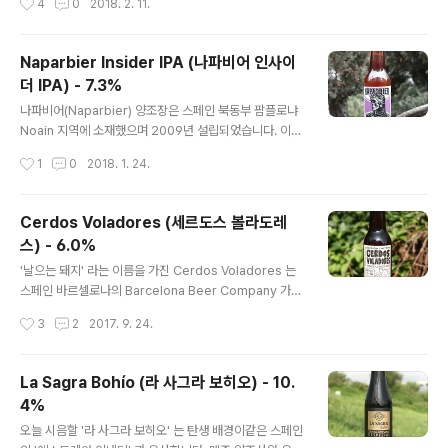
4
0
2018. 2. 11.
그라 섬머 ..
전환 겸 고르게 되었습니다. 스페인의 라 사그라(La Sagr
a) 양조장에서계절 맥주로 출시되는 Summer Ale 입니
다. - 블로그에 리뷰된 라 사그라(La Sagra)의 맥주들 -L
Naparbier Insider IPA (나파비어 인사이
a Sagra Blanca de Trigo (라 사그라 블랑카 데 트리
더 IPA) - 7.3%
고) - 5.2% - 2017.04.09La Sagra Bohío (라 사그라
글 내용
보히오) - 10.4% - 2017.09.01 홈페이지 설명에는 Whe
나파비어(Naparbier) 양조장은 스페인 북동부 팜플로냐
at Beer 스타일이라 적혀져 있지만,레몬 껍질이나 향신료
Noain 지역에 소재했으며 2009년 설립되었습니다. 이전
등의 부재료가 들어감을 볼 때독일식 밀맥주일 가능성은
부터 이 지역은 나바라(Navarra)라고 불렸습니다.프랑스
작성시간
1
0
2018. 1. 24.
매우 희박하다고 판단합니다. ..
의 부르봉 왕조를 연 앙리 4세도 나바라 지역의왕이었기에
나바르의 앙리라고도 불렸습니다. Napar 는 바스크지역
에서 Navarra 를 부르는 표현이며,Bier 는 독일어로 맥주
Cerdos Voladores (세르도스 볼라도레
를 뜻합니다. 영어의 Beer 과 같습니다. 오늘 시음할 맥주
스) - 6.0%
는 인사이더(Insider)라는 IPA 제품입니다. 스타일은 일단
글 내용
미국식 인디아 페일 에일로 들어가며,사용된 홉은 Sorach
'날으는 돼지' 라는 이름을 가진 Cerdos Voladores 는
i Ace 와 Athannum, Cascade 등입니다. 알코올 도수
스페인 바르셀로나의 Barcelona Beer Company 가
는 7.2%로 스탠다드 IPA 에서 벗어나지 않지만회자되는
만들었습니다. 정직한 퀄리티의 맥주가 모토인 Barcelon
작성시간
3
2
2017. 9. 24.
이 맥주의 IBU(쓴 맛 정도)는 100 으..
a Beer Company 는2012년 설립되어 2013년에 첫 맥
주를 출시한크래프트 맥주 문화를 지향하는 양조장입니다.
홈페이지에 접속하여 판매중인 맥주들을 훑어보면,크래프
La Sagra Bohío (라 사그라 보히오) - 10.
트 맥주 양조장의 스탠다드급 에일들이 많지만필스너류의
4%
라거도 취급하는 모습을 보입니다. 오늘 시음할 '날으는 돼
글 내용
지' 는 IPA 스타일에 해당합니다. IPA 에서 가장 중요한 재
오늘 시음할 '라 사그라 보히오' 는 탄생 배경이같은 스페인