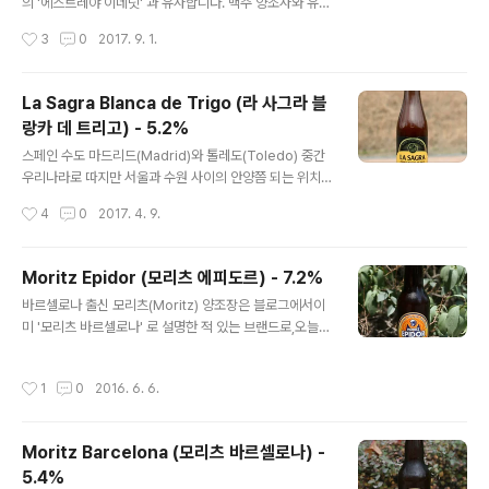
료인 홉(Hop)을 살펴보니미국산 Centennial 과 Amarill
의 '에스트레야 이네딧' 과 유사합니다. 맥주 양조사와 유명
o 로 맛을 낸 걸 보면,기본으로 설정한 스타일은 America
레스토랑의 셰프가음식에 알맞을 맥주를 공동으로 고안한
작성시간
3
0
2017. 9. 1.
n IPA 입니다. 특이한 사항은 이 맥주..
것입니다. 다만 이네딧은 가볍고 산뜻한 벨지안 화이트 스
타일이고,오늘의 '라 사그라 보히오' 는 발리 와인 타입입니
다. - 블로그에 리뷰된 라 사그라(La Sagra)의 맥주 -La
La Sagra Blanca de Trigo (라 사그라 블
Sagra Blanca de Trigo (라 사그라 블랑카 데 트리고) -
랑카 데 트리고) - 5.2%
5.2% - 2017.04.09 라 사그라의 브루마스터와 톨레도
글 내용
에 소재한미슐랭에 등재된 Restaurant El Bohio 가 디저
스페인 수도 마드리드(Madrid)와 톨레도(Toledo) 중간
트에 동반할 맥주로 제작한 것이레스토랑의 이름과 동일한
우리나라로 따지만 서울과 수원 사이의 안양쯤 되는 위치
Bohio 입니다. 단 속성이 많을 것이라 판단되는 디저트류
에크래프트 맥주 양조장 La Sagra 가 자리잡고 있습니다.
작성시간
4
0
2017. 4. 9.
라맥주도 단 속성을 지니게 되는데 맥..
최근 국내에 모습을 드러내기 시작한 맥주 브랜드로독일식
라거, 벨기에식, 영국 에일, 미국식 에일들 까지 종합적으로
많은 맥주들을 다루는 양조장입니다. 오늘 시음할 맥주는
Moritz Epidor (모리츠 에피도르) - 7.2%
Blanca de Trigo 라는 맥주로스페인어는 잘 모르긴하지
글 내용
바르셀로나 출신 모리츠(Moritz) 양조장은 블로그에서이
만 단어 Blanca 는 아는데, 이는 영어의 White 에 해당하
미 '모리츠 바르셀로나' 로 설명한 적 있는 브랜드로,오늘은
는 단어로맥주에서 White 가 나오는 순간, 맥주 쪽에선이
그곳의 다른 제품인 에피도르(Epidor)를 시음합니다. 7.
것이 밀맥주를 가르키겠구나 유추가 가능합니다. 독일식이
2%의 강한 알코올 도수를 가진 라거 맥주라서첫 시음에
나 벨기에식이냐는 갈림길에서는뒷 면 재료 설명에 고수 &
작성시간
1
0
2016. 6. 6.
살짝 불안한 감도 없지않아 있지만나름 1933년의 레시피
오렌지 껍질이적혀져 있기 때문에 벨기에 식인 것을 알 수
를 복원한 제품이라 합니다. 홈페이지에 정식으로 소개된
있으나..
맥주는 많지 않지만그래도 에피도르(Epidor)가 나름 4 종
Moritz Barcelona (모리츠 바르셀로나) -
류 가운데서가장 도수가 높은 제품으로 깊은 맥주 컨셉을
5.4%
가졌습니다. - 블로그에 리뷰된 모리츠(Moritz) 맥주 -M
글 내용