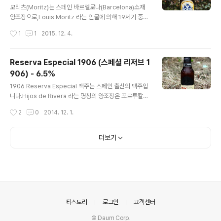
oritz Barcelona (모리츠 바르셀로나) - 5.4% - 2015.1
모리츠(Moritz)는 스페인 바르셀로나(Barcelona)소재
2.04 알코올 도수가 높은 편이기에 맥주 스타일 설명은스
양조장으로,Louis Moritz 라는 인물에 의해 19세기 중반
트롱 페일 라거(Strong Pale Lager)로 되..
에 설립되었습니다. 스페인식 이름이 아닌 독일식 명칭을
작성시간
1
1
2015. 12. 4.
지녔기에 알아봤더니,Louis Moritz 는 이민자 출신으로
스페인에 오기 전에는프랑스와 독일의 접경지인 알자스 지
역에 살았다고 합니다. 실제로 Louis Moritz 가 스페인으
Reserva Especial 1906 (스페셜 리저브 1
로 이주하고 얼마 지나지 않아프랑스와 독일(프로이센)간
906) - 6.5%
의 보불전쟁이 발발했습니다. 아무튼 이 맥주는 프랑스-독
글 내용
일과는 관련이 없는스페인의 맥주로 특히 까딸루냐의 맥주
1906 Reserva Especial 맥주는 스페인 출신의 맥주입
라고 할 수 있습니다. 모리츠(Moritz) 양조장의 홈페이지
니다.Hijos de Rivera 라는 명칭의 양조장은 포르투칼의
에 접속하면 선택가능한언어는 총 3가지로 영어와 스페인
북쪽이자스페인 북서부인 갈리시아(Galicia)의 A Coruñ
작성시간
2
0
2014. 12. 1.
어, 그리고 까딸루냐 어 입니다. 모리츠에서 생산하는 맥주
a 에 소재했습니다. Hijos de Rivera 는 1906년 멕시코
는 홈페이지에..
에서 이민생활을 끝내고 돌아온José María Rivera 가
설립한 곳으로, 양조장의 대표 맥주는페일 라거 타입의 Est
더보기
rella Galicia 라는 제품입니다. 에스트레야(Estrella)라
는 단어 때문에 에스트레야 담(Damm)과혼동할 여지가 있
지만 담(Damm)은 바르셀로나 태생의 맥주이며,갈리시아
(Galicia)와는 스페인 영토에서도 정반대편 출신입니다. R
eserva Especial 라는 스페인어를 영어로 옮기면 스페
셜 리저브가 됩..
의안내
티스토리
로그인
고객센터
© Daum Corp.