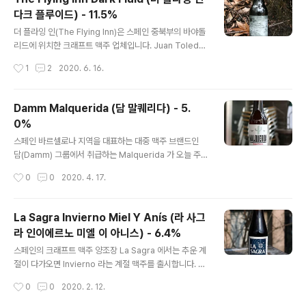
하며, 이를 이룩하기 위해 발효적으로도 숙성이나 여과 등
다크 플루이드) - 11.5%
의 후처리 과정에서도 맑고 깨끗함을 위해 신경써야 합니
글 내용
다. - 블로그에 리뷰된 The Flying Inn 의 맥주 - The Fl
더 플라잉 인(The Flying Inn)은 스페인 중북부의 바야돌
ying Inn Dark Fluid (더 플라잉 인 다크 플루이드) - 11.
리드에 위치한 크래프트 맥주 업체입니다. Juan Toleda
5% - 2020.06.16 반면 팜하우스 에일은 벨기에의 세종
no 와 César Martínez 라는 홈브루잉을 하던 두 청년이
작성시간
1
2
2020. 6. 16.
(Saison)이 모티브로 크래프..
크래프트 맥주에 관한 열망이 커져 세운 곳으로, 4년 전인
2016년에 첫 그들의 상업 맥주를 출시했습니다. 아직까지
The Flying Inn 은 맥주 양조장을 갖춘 업체는 아니며 설
Damm Malquerida (담 말퀘리다) - 5.
비를 갖춘 양조장에 위탁 생산 형식을 맥주를 내고 있습니
0%
다. 위와 같이 위탁 생산으로만 맥주를 출시하는 업체를 가
글 내용
리켜 집시(Gypsy Brewing) or 노마드(Nomad) 브루
스페인 바르셀로나 지역을 대표하는 대중 맥주 브랜드인
어리라 합니다. 그때 그때 컨셉에 맞는 맥주를 생산해 줄 수
담(Damm) 그룹에서 취급하는 Malquerida 가 오늘 주
있는 양조장을 찾아 여러 곳과 컨택하기 때문에 집시&노마
인공입니다. 국내에서는 에스트레야 담과 이네딧으로 알려
작성시간
0
0
2020. 4. 17.
드라 부르고 있습니다. The Flyi..
진 브랜드이며, 특히 이네딧(Inedit)의 탄생 배경이 음식과
좋은 궁합을 위해 현지 셰프들과 협업하여 만든 맥주라는
스토리가 있는데, 이번 시음 맥주인 말퀘리다(Malquerid
La Sagra Invierno Miel Y Anís (라 사그
a) 역시 유사한 컨셉으로 특별히 라틴 아메리카지역의 음
라 인이에르노 미엘 이 아니스) - 6.4%
식과의 페어링을 신경썼다합니다. 2014년에 기획되어 20
글 내용
17년에 출시된 맥주이며, 홈페이지에 방문하면 이 맥주를
스페인의 크래프트 맥주 양조장 La Sagra 에서는 추운 계
탄생시키기 위한 양조가들의 브레인스토밍을 확인할 수 있
절이 다가오면 Invierno 라는 계절 맥주를 출시합니다. 기
습니다. 이름은 무엇으로? 너무 강하지 않게 그래도 너무
본 스타일은 벨지안 브라운 에일이라 알려졌지만 통상적인
작성시간
0
0
2020. 2. 12.
약하지도 않고, 어떠한 부재료를 사용할 것이며 색상은 어
벨기에식 브륀(Bruin)이나 두벨(Dubbel)은 아니고, 서양
떻게 만들까? 등등으로 그..
양조장들은 겨울 컨셉 or 크리스마스 특집 맥주들에 향신