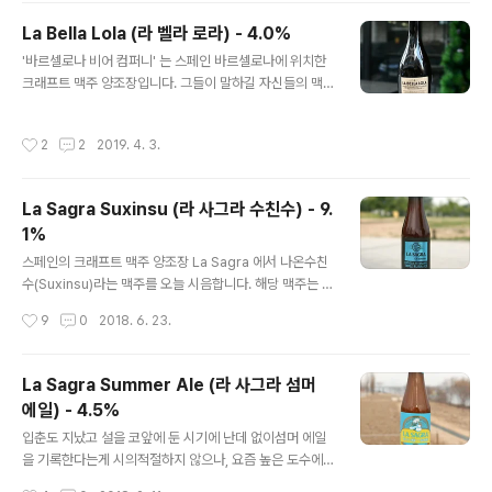
료 등을 넣어 알싸하고 화한(Spicy) 맥주를 제작하는데,
La Bella Lola (라 벨라 로라) - 4.0%
오늘 시음하는 인비에르노(Invierno) 또한 동일한 컨셉입
글 내용
'바르셀로나 비어 컴퍼니' 는 스페인 바르셀로나에 위치한
니다. - 블로그에 리뷰된 라 사그라(La Sagra) 양조장의
크래프트 맥주 양조장입니다. 그들이 말하길 자신들의 맥
맥주들 - La Sagra Blanca de Trigo (라 사그라 블랑카
주들 중에서 가장 아름다움 제품이 La Bella Lola 로 아름
데 트리고) - 5.2% - 2017.04.09 La Sagra Bohío (라
다운 Lola 인데 여성의 이름으로 보이는데, 실제로 그들이
사그라 보히오) - 10.4% - 2017.09.01 La Sagra ..
작성시간
2
2
2019. 4. 3.
작성한 맥주에 관련한 설명을 보면 이 맥주를 여성으로 지
칭하고 있습니다. '그녀(맥주)는 건강한 음식을 좋아해' 이
런 식이죠. - 블로그에 리뷰된 바르셀로나 비어 컴퍼니의
La Sagra Suxinsu (라 사그라 수친수) - 9.
맥주 - Cerdos Voladores (세르도스 볼라도레스) - 6.
1%
0% - 2017.09.24 맥주 스타일은 지중해식 골든 에일이
글 내용
라 하는데, 도수 4.0% 의 골든 에일 특성상 가장 쉽게 마실
스페인의 크래프트 맥주 양조장 La Sagra 에서 나온수친
수 있는 에일을 지향하며 라거 위주의 시음자에게도 알맞
수(Suxinsu)라는 맥주를 오늘 시음합니다. 해당 맥주는 홈
습니다. 홉은 독일 홉인 매그넘과 할러타우 미텔프뤼와..
페이지 기준으로는 정보가 많지 않습니다.'악당들로부터 마
작성시간
9
0
2018. 6. 23.
법의 공을 지키는 것이 영웅의 임무' 라는맥주 컨셉과 무슨
연관이 있는지 알 수 없는 설명만 있으며, Suxinsu 라는
것을 번역기나 사전에 딱히 나오는게 없어서개인적으로는
La Sagra Summer Ale (라 사그라 섬머
스페인사람들만 아는 고유명사 아닐까 봅니다. - 블로그에
에일) - 4.5%
리뷰된 라 사그라(La Sagra) 양조장의 맥주들 -La Sagr
글 내용
a Blanca de Trigo (라 사그라 블랑카 데 트리고) - 5.
입춘도 지났고 설을 코앞에 둔 시기에 난데 없이섬머 에일
2% - 2017.04.09La Sagra Bohío (라 사그라 보히오)
을 기록한다는게 시의적절하지 않으나, 요즘 높은 도수에
- 10.4% - 2017.09.01La Sagra Summer Ale (라 사
진득한 감이 있는 어두운 맥주들을많이 시음하다보니 기분
작성시간