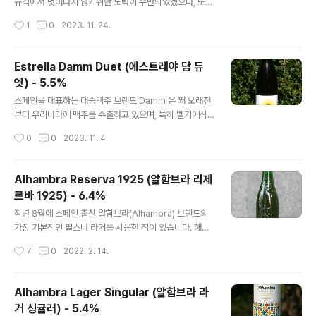
규격에서 벗어나지 않기위한 노력이 수반되었겠으나, 또
른과 연관 깊습니다. 스페인의 Damm 양조장도 독일 뮌헨
어떤 맥주들은 맥주 스타일의 테두리에 굳이 갇히지 않고,
작성시간
1
0
2023. 11. 24.
의 전통을 따른 것임을..
자유로운 맥주의 해석을 동반하는 경우들도 있습니다. 오
늘 시음하는 스페인에 소재한 크래프트 맥주 양조장인 라
사그라(La Sagra)에서 만든 크리올라가 후자에 해당합니
Estrella Damm Duet (에스트레야 담 듀
다. - 블로그에 리뷰된 라 사그라(La Sagra) 양조장의 맥
엣) - 5.5%
주들 - La Sagra Blanca de Trigo (라 사그라 블랑카
글 내용
데 트리고) - 5.2% - 2017.04.09 La Sagra Bohío (라
스페인을 대표하는 대중맥주 브랜드 Damm 은 꽤 오래전
사그라 보히오) - 10.4% - 2017.09.01 La Sagra Sum
부터 우리나라에 맥주를 수출하고 있으며, 특히 벨기에식
mer Ale (라 사그라 섬머 에일) - 4.5% - 2018.02.11 L
밀맥주를 지향하는 이네딧(Inedit)이 가장 잘 알려진 제품
작성시간
0
0
2023. 11. 4.
a Sa..
으로, 독특하게 생긴 병모양과 심플-모던해보이는 디자인
으로 많은 관심을 받습니다. 11년 전에 작성한 시음기에도
설명되었듯 이네딧(Indit)은 elbulli 라는 스페인의 레스토
Alhambra Reserva 1925 (알함브라 리제
랑과 협업으로 시작된 제품으로 그곳의 다이닝 메뉴와 페
르바 1925) - 6.4%
어링을 위해 설계된 맥주입니다. - 블로그에 리뷰된 에스트
글 내용
레야(Estrella)의 맥주들 - Estrella Damm (에스트렐라
작년 8월에 스페인 출신 알함브라(Alhambra) 브랜드의
담) - 4.6% - 2011.03.20 Estrella Damm Inedit (에
가장 기본적인 필스너 라거를 시음한 적이 있습니다. 해당
스트렐라 담 이네딧) - 4.8% - 2012.07.22 Voll-Dam
제품은 현재 국내 여러 대형마트 매장에서 4캔 만원에 손
작성시간
7
0
2022. 2. 14.
m (볼 담) - 7.2..
쉽게 구할 수 있는 제품인 반면, 오늘 시음할 '리제르바 19
25' 는 편의점/마트에는 없으며, Reserva 라는 수식어 +
無라벨 + 양각 병이 주는 분위기로 알함브라 브랜드의 특
Alhambra Lager Singular (알함브라 라
별 맥주임을 짐작 가능케합니다. - 블로그에 리뷰된 알함브
거 싱귤러) - 5.4%
라(Alhambra)의 맥주 - Alhambra Lager Singular
글 내용