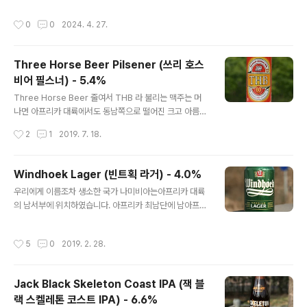
를 형상화합니다. Buckskin 은 독일인 양조 기술자들이
리의 레게와 우사인 볼트로 유명한 자메이카 출신인드래곤
함께 하는 양조장으로,출시되어지는 맥주들도 독일 전통
작성시간
0
0
2024. 4. 27.
스타우트(Dragon Stout)는 국내 인지도는 없는 제품이
맥주들로만 구성된 편입니다. 헤페바이젠이나 헬레스 라
나 같은 양조장에서 만드는 대중적인 페일 라거인레드 스
거, 메르첸 라거, 쾰쉬..
트라이프(Red Stripe)는 나름 유명한 편입니다. 2012
Three Horse Beer Pilsener (쓰리 호스
년, 기네스의 포린 엑스트라 스타우트(FES)의시음기를 올
비어 필스너) - 5.4%
리면서 본래 해당 맥주가 처음 수출된 곳은카리브해 연안
글 내용
의 섬국가였다고 설명한 적이 있습니다. 당시는 1800년대
Three Horse Beer 줄여서 THB 라 불리는 맥주는 머
초반이라 냉장기술이 그리 발달하지 않아냉장기기가 없는
나먼 아프리카 대륙에서도 동남쪽으로 떨어진 크고 아름다
선박으로 더운해역으로 운송중 보존성을 올리기 위해홉을
운 섬나라 마다가스카르에서 왔습니다. THB 를 간략하게
작성시간
2
1
2019. 7. 18.
많이 넣고 알코올 도수도 높..
소개하면 마다가스카르의 국민 맥주로, Star Brewery 라
는 양조장이 만드는 제품입니다. 1953년 프랑스계 회사가
마다가스카르에서 코카콜라의 현지 생산 및 유통을 점하기
Windhoek Lager (빈트획 라거) - 4.0%
위해 설립되었습니다. 4년 후 해당 회사는 맥주 양조사를
글 내용
우리에게 이름조차 생소한 국가 나미비아는아프리카 대륙
고용하여 마다가스카르 현지 맥주 생산에도 박차를 가했
의 남서부에 위치하였습니다. 아프리카 최남단에 남아프리
고, 여러 맥주 스타일을 고민하고 시험한 끝에 필스너 라거
카 공화국이 있고그곳의 북서쪽 국경을 맞댄 국가가 나미
가 가장 알맞는다는 결정을 내리고 1958년부터 THB 가
비아로, 이곳은 제국주의시절 영국이나 프랑스에 비해늦게
만들어졌다고 알려집니다. 재료에 콘(Corn)이 들어가는
작성시간
5
0
2019. 2. 28.
제국주의를 시작한 독일의 몇 안되는 식민지로 맥주 문화
것으로 봐서 독일식 순수령에 입각한 정통필스너라기보다
또한 독일의 것을 많이 따르고 있습니다. 이름부터가 독일
는 마다가스카르 대중들의 ..
식 철자로 되어있는 Windhoek 은Namibia Breweries
Jack Black Skeleton Coast IPA (잭 블
Limited 에 소속 브랜드이며, 해당 회사의 다른 브랜드는
랙 스켈레톤 코스트 IPA) - 6.6%
조금 더 독일스러운맥주들을 만드는데 바이스비어, 헬레
글 내용