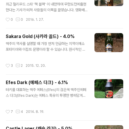
스, 복 등입니다. Windhoek 브랜드는 가장 중추가 되는
최근 헐리우드 스타 '잭 블랙' 이 내한하여 무한도전에출현
브랜드 같고가볍고 대중적인 라거 맥주들만 취급하고 있습
한다는 기사가 터져 사람들의 이목을 끌었습니다. 영화배
니다. 오늘 시음하는 도수 4.0% 의 라거(Lager)는1516
우 말고 또 다른 잭 블랙이 국내에 들어왔는데,2010 월드
작성시간
0
0
2016. 1. 27.
년 제정된 독일의 맥주..
컵이 열렸던 남아프리카 공화국 출신인잭 블랙 브루잉 컴
퍼니는 케이프타운에 소재했습니다. 2007년 Ross and
Meghan McCulloch 들이 설립한 곳으로케이프타운을
Sakara Gold (사카라 골드) - 4.0%
근거지로 남아공에 크래프트 맥주를 선보이고 있고, 홈페
글 내용
맥주의 역사를 설명할 때 가장 먼저 언급하는 지역이메소
이지에 정식으로 소개된 판매중인 맥주는 총 4가지로금주
포타미아와 이집트 문명이라 할 수 있습니다. 원시적인 방
령 이전 타입의 클래식 라거와 미국식 페일 에일,엠버 에일
식의 양조로 사실상 액체 빵을 마셨다고 하며,피라미드 인
그리고 오늘 시음하는 인디아 페일 에일 등입니다. 인디아
부들에게 제공되었다고 알려지기도 한게 맥주로, 오늘은
페일 에일(IPA)의 스토리를 훑어보면 항상 등장하는 곳이
작성시간
3
2
2015. 12. 20.
이집트의 맥주 사카라(Sakara) 골드를 시음합니다. 물론
영국과 인도로 그 역사는 맥주 매니아라면 알고 있을 겁니
사카라 맥주는 현대화된 페일 라거(Pale Lager)맥주로,
다. 수에즈운하가 없던 시대에는..
람세스 왕 시대에 마시던 맥주를 복원한 것은 당연 아닙니
Efes Dark (에페스 다크) - 6.1%
다. 우리와 같은 시대를 살아가는 이집트 사람들이 즐겨 마
글 내용
시는대중적인 맥주로 우리나라의 하이트/카스와 같은 포지
터키를 대표하는 맥주 에페스(Efes)의 검은색 맥주인에페
션입니다. 이집트가 맥주 제조에 대한 엄격하고 제한된 법
스 다크(Efes Dark)는 에페스 특유의 투명한 병에담겨져
으로 인해,이집트 산 맥주라고 부를만한게 많지 않습니다.
맥주의 색상을 관찰 가능한 것이 특징입니다. 사실 우리나
오늘 소개하는 사카라(Sakara)와 스텔라(Stella)가 대표
라에서는 갈색의 맥주든 검은색의 맥주든모두다 '흑맥주'
작성시간
7
4
2014. 8. 19.
로19세기 말 설립된 Al A..
라는 표현에 묶어 같은 맥주 취급을 받지만 에페스 다크(Ef
es Dark)의 색상을 잘 살펴보면마치 스타우트(Stout)계
열처럼 시꺼먼 검정색이 아닌말 그대로 어두운 색 계열인
Castle Lager (캐슬 라거) - 5.0%