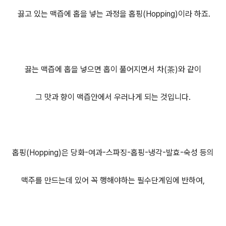
끓고 있는 맥즙에 홉을 넣는 과정을 홉핑(Hopping)이라 하죠.
끓는 맥즙에 홉을 넣으면 홉이 풀어지면서 차(茶)와 같이
그 맛과 향이 맥즙안에서 우러나게 되는 것입니다.
홉핑(Hopping)은 당화-여과-스파징-홉핑-냉각-발효-숙성 등의
맥주를 만드는데 있어 꼭 행해야하는 필수단계임에 반하여,