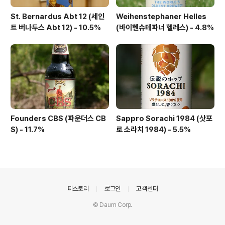
St. Bernardus Abt 12 (세인
Weihenstephaner Helles
트 버나두스 Abt 12) - 10.5%
(바이헨슈테파너 헬레스) - 4.8%
Founders CBS (파운더스 CB
Sappro Sorachi 1984 (삿포
S) - 11.7%
로 소라치 1984) - 5.5%
의안내
티스토리
로그인
고객센터
© Daum Corp.