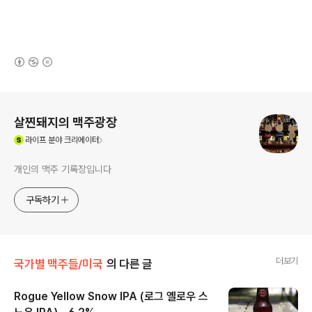
(새창열림)
로그 정보
살찐돼지의 맥주광장
(새창열림)
라이프
분야 크리에이터
개인의 맥주 기록장입니다
구독하기
더보기
국가별 맥주들/미국
의 다른 글
Rogue Yellow Snow IPA (로그 옐로우 스