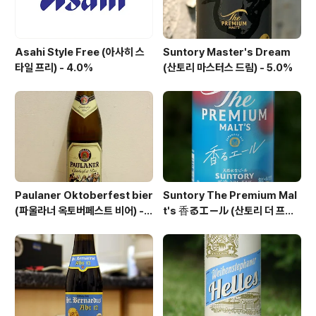
Asahi Style Free (아사히 스
Suntory Master's Dream
타일 프리) - 4.0%
(산토리 마스터스 드림) - 5.0%
Paulaner Oktoberfest bier
Suntory The Premium Mal
(파울라너 옥토버페스트 비어) -
t's 香るエール (산토리 더 프리
6.0%
미엄 몰츠 카오루 에일) - 6.0%