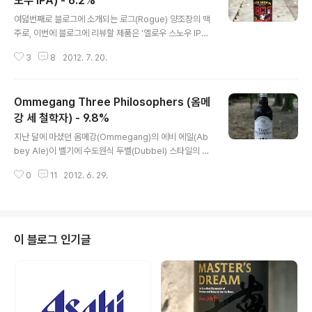
노우 IPA) - 6.2%
글 내용
여덟번째로 블로그에 소개되는 로그(Rogue) 양조장의 맥
주로, 이번에 블로그에 리뷰할 제품은 '옐로우 스노우 IPA'
입니다. 우리나라에 5 종의 맥주가 소개되었을만큼 미국에
3
8
2012. 7. 20.
서는 유명한 양조장인 로그(Rogue)의 정식 명칭은 Rogu
e Ale 로, Ale 이 붙는 의미에서부터 에일(Ale) 맥주들을
주로 양조하는 양조장인 것을 알 수 있습니다. 단순히 남들
Ommegang Three Philosophers (옴메
처럼 기본적인 에일들을 만드는 양조장이 아닌, 아주 쇼킹
한 맥주들을 선보이는 곳이 바로 로그(Rogue) 양조장인
강 세 철학자) - 9.8%
글 내용
데 바로 얼마 전 로그에서 새로 출시한 Bacon Maple Al
지난 달에 마셨던 옴메강(Ommegang)의 에비 에일(Ab
e, 훈제 맥아 + 리얼 메이플 시럽 + 리얼 베이컨이 들어간
bey Ale)이 벨기에 수도원식 두벨(Dubbel) 스타일의 맥
동물성 맥주(?)를 만들어낸 양조장이 로그(Rogue)입니
주였다면, 오늘 마시게 될 세 철학자(Three Philosophe
다. 유명해진데는 그만한 이유가 있는 것이겠죠. - 블..
0
11
2012. 6. 29.
rs)는 두벨 보다 두 단계 높은 수위의 맥주라 칭할 수 있는
쿼드루펠(Quardrupel) 스타일의 맥주입니다. 두 제품이
불과 1.3% 의 알콜도수의 차이를 보이기에, '그럼 가운데
트리펠(Tripel)은 어디에 속하는지?' 가 잠시 궁금해지기
는 했지만 어쨌든 '세 철학자' 는 옴메강 양조장에서는 가장
이 블로그 인기글
강한 풍미를 지닌 맥주가 되겠습니다. - 블로그에 소개된
다른 옴메강(Ommegang)의 맥주 - Ommegang Abb
ey Ale (옴메강 에비 에일) - 8.5% - 2012.05.15 '세 철
학자' 라고 옴메강..