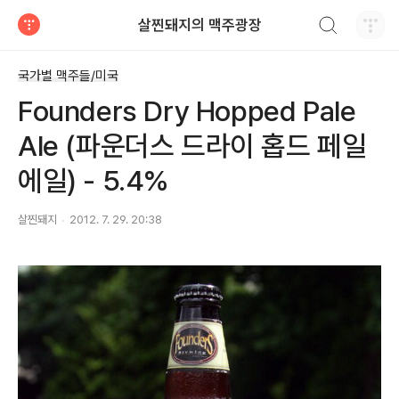
검색하기
살찐돼지의 맥주광장
티스토리
국가별 맥주들/미국
Founders Dry Hopped Pale
Ale (파운더스 드라이 홉드 페일
에일) - 5.4%
살찐돼지
2012. 7. 29. 20:38