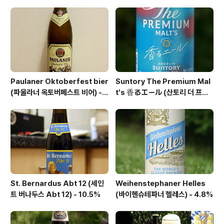
Paulaner Oktoberfest bier
Suntory The Premium Mal
(파울라너 옥토버페스트 비어) -
t's 香るエール (산토리 더 프리
6.0%
미엄 몰츠 카오루 에일) - 6.0%
St. Bernardus Abt 12 (세인
Weihenstephaner Helles
트 버나두스 Abt 12) - 10.5%
(바이헨슈테파너 헬레스) - 4.8%