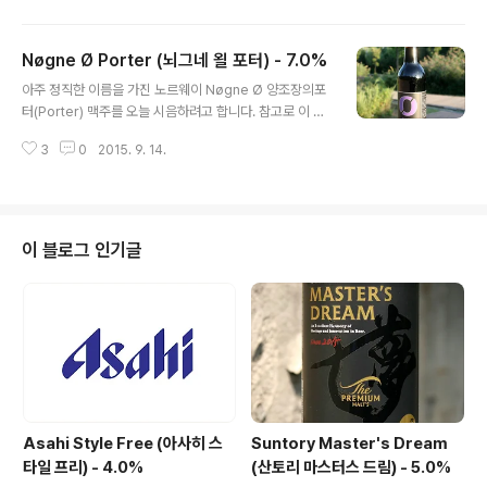
을 것 같은 추운 국가이미지가 생각날 겁니다. 노르웨이를
대표하는 크래프트 맥주 양조장인뇌그네 욀(Nøgne Ø)에
Nøgne Ø Porter (뇌그네 욀 포터) - 7.0%
서는 그들에게는 길고 지겨울겨울을 맞이하여 특별한 계졀
글 내용
맥주들을 여럿 만드는데, 그것들 가운데서 가장 유명하다
아주 정직한 이름을 가진 노르웨이 Nøgne Ø 양조장의포
고 할 수 있는 제품이오늘 시음하려고하는 선턴브루(Sunt
터(Porter) 맥주를 오늘 시음하려고 합니다. 참고로 이 맥
urnbrew)입니다. - 블로그에 리뷰된 뇌그네 욀(Nøgne
주는 2008년 샌 디에이고에서 개최된World Beer Cup
Ø) 양조장의 맥주들 -Nøgne Ø India Saison (뇌그네
3
0
2015. 9. 14.
에서 Robust Porter 부문에서Silver Medal 을 차지한
욀 인디아 세종) - 7.5% - 2012.10.03Nøgne Ø Glob
경험이 있는 맥주입니다. 왠만한 양조장이 취급하는 어두
a..
운 에일 포터(Porter)인 만큼Nøgne Ø 의 상시 생산 제
품이기에 항상 출시되고 있습니다. 포터(Porter)와 같은
맥주에서 수상을 했다는 것은이 양조장이 상당히 탄탄한
이 블로그 인기글
기본기를 가졌다는 입증입니다. - 블로그에 리뷰된 Nøgn
e Ø 양조장의 맥주들 -Nøgne Ø India Saison (뇌그네
욀 인디아 세종) - 7.5% - 2012.10.03Nøgne Ø Glob
al Pale Ale ..
Asahi Style Free (아사히 스
Suntory Master's Dream
타일 프리) - 4.0%
(산토리 마스터스 드림) - 5.0%