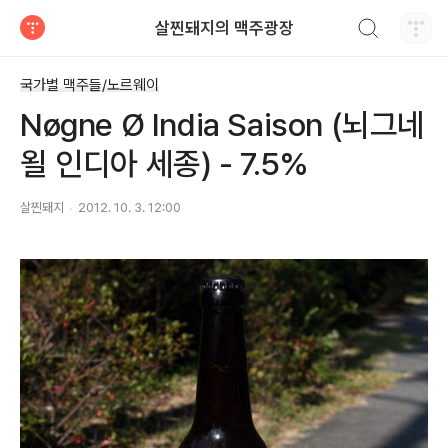
검색하기
살찐돼지의 맥주광장
티스토리
국가별 맥주들/노르웨이
Nøgne Ø India Saison (뇌그네
욀 인디아 세종) - 7.5%
살찐돼지
2012. 10. 3. 12:00