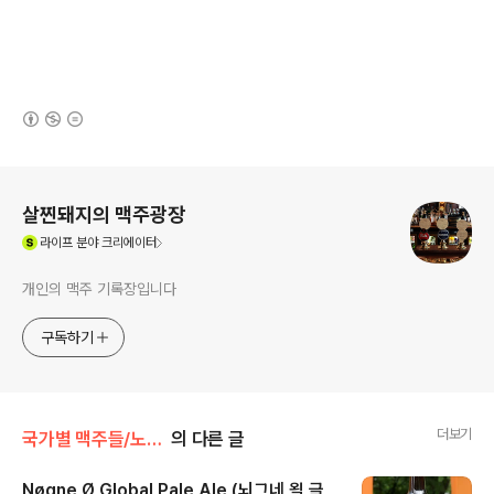
(새창열림)
로그 정보
살찐돼지의 맥주광장
(새창열림)
라이프
분야 크리에이터
개인의 맥주 기록장입니다
구독하기
더보기
국가별 맥주들/노르웨이
의 다른 글
Nøgne Ø Global Pale Ale (뇌그네 욀 글