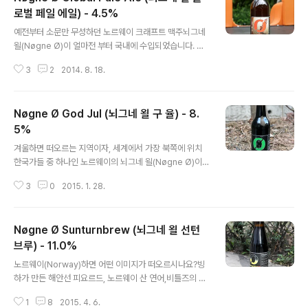
로벌 페일 에일) - 4.5%
글 내용
예전부터 소문만 무성하던 노르웨이 크래프트 맥주뇌그네
욀(Nøgne Ø)이 얼마전 부터 국내에 수입되었습니다. 뇌
그네 욀(Nøgne Ø) 이 워낙 다작을 하는 양조장이라이곳
3
2
2014. 8. 18.
의 맥주 전체 라인업이 들어오지는 않았습니다만,무난한
제품들보다는 재미있는 제품 위줄 들어왔더군요. 오늘 시
음하는 글로벌 페일 에일(Global Pale Ale)은단순 스펙
Nøgne Ø God Jul (뇌그네 욀 구 율) - 8.
으로는 알코올 도수 4.5%의 무난한 페일 에일이지만매우
흥미로운 스토리를 가진 제품으로, 특히 홈브루어들에겐한
5%
글 내용
번씩은 꿈꿔보았던 상상을 실현시킨 제품이라고 보여집니
겨울하면 떠오르는 지역이자, 세계에서 가장 북쪽에 위치
다. - 블로그에 리뷰된 Nøgne Ø 의 맥주 -Nøgne Ø Ind
한국가들 중 하나인 노르웨이의 뇌그네 욀(Nøgne Ø)이
ia Saison (뇌그네 욀 인디아 세종) - 7.5% - 2012.10.0
만든 구 율(God Jul)이라는 맥주는 겨울 시즌, 크리스마스
3 페일 에일(Pale Ale) 스타일의 주인공은 홉(Ho..
3
0
2015. 1. 28.
때에 맞춰서 나오는 제품으로 노르웨이어로 God Jul = M
erry Christmas 라고 합니다. 뇌그네 욀(Nøgne Ø)의
홈페이지의 소개에서는 자신들이 생각하는크리스마스 맥
Nøgne Ø Sunturnbrew (뇌그네 욀 선턴
주의 이상에 가깝게 만든 제품이 '구 율' 이라고 합니다. -
블로그에 리뷰된 뇌그네 욀(Nøgne Ø)의 맥주들 -Nøgn
브루) - 11.0%
글 내용
e Ø India Saison (뇌그네 욀 인디아 세종) - 7.5% - 20
노르웨이(Norway)하면 어떤 이미지가 떠오르시나요?빙
12.10.03Nøgne Ø Global Pale Ale (뇌그네 욀 글로
하가 만든 해안선 피요르드, 노르웨이 산 연어,비틀즈의 노
벌 페일 에일) - 4.5% - 2014.08.18 하지만 뇌그네 홈페
래인 노르웨이의 숲 등이 먼저 연상되지만, 아무래도 노르
이지에서도 ..
1
8
2015. 4. 6.
웨이가 북반부 유럽에서도 북쪽에 있으니항상 눈이 쌓여였