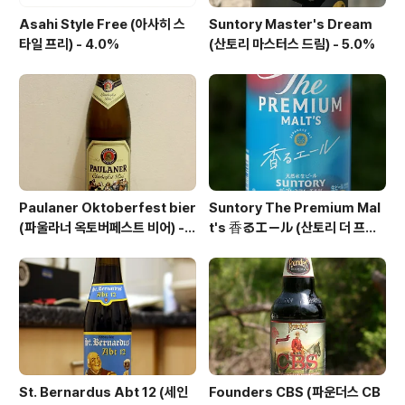
Asahi Style Free (아사히 스
Suntory Master's Dream
타일 프리) - 4.0%
(산토리 마스터스 드림) - 5.0%
Paulaner Oktoberfest bier
Suntory The Premium Mal
(파울라너 옥토버페스트 비어) -
t's 香るエール (산토리 더 프리
6.0%
미엄 몰츠 카오루 에일) - 6.0%
St. Bernardus Abt 12 (세인
Founders CBS (파운더스 CB