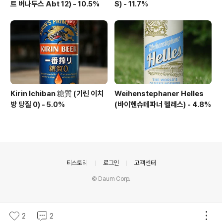
트 버나두스 Abt 12) - 10.5%
S) - 11.7%
Kirin Ichiban 糖質 (기린 이치
Weihenstephaner Helles
방 당질 0) - 5.0%
(바이헨슈테파너 헬레스) - 4.8%
의안내
티스토리
로그인
고객센터
© Daum Corp.
2
2