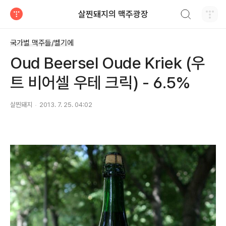
검색하기
살찐돼지의 맥주광장
티스토리
국가별 맥주들/벨기에
Oud Beersel Oude Kriek (우
트 비어셀 우테 크릭) - 6.5%
살찐돼지
2013. 7. 25. 04:02