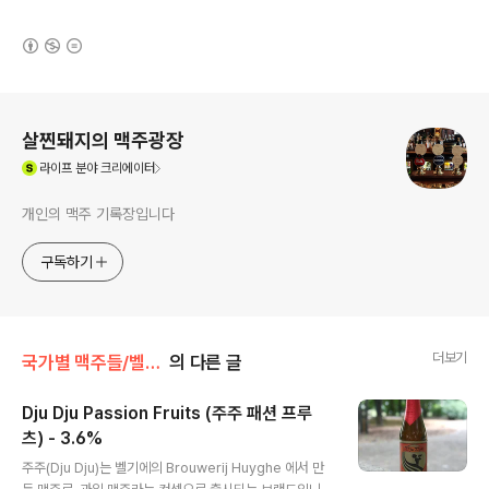
(새창열림)
로그 정보
살찐돼지의 맥주광장
(새창열림)
라이프
분야 크리에이터
개인의 맥주 기록장입니다
구독하기
더보기
국가별 맥주들/벨기에
의 다른 글
Dju Dju Passion Fruits (주주 패션 프루
츠) - 3.6%
글 내용
주주(Dju Dju)는 벨기에의 Brouwerij Huyghe 에서 만