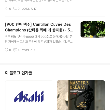
든 맥주로, 과일 맥주라는 컨셉으로 출시되는 브랜드입니
다. 이미 Brouwerij Huyghe 에는 플로리스(Floris)라는
0
0
2013. 7. 17.
유명한 과일 or 첨가물이 혼합된 가볍게 마시기 좋은 브랜
드가 있지만, 주주(Dju Dju)는 플로리스와는 다른 자기만
의 정체성을 보유했습니다. 주주(Dju Dju)라는 이름은 서
[900 번째 맥주] Cantillon Cuvée Des
아프리카에서 영적인 힘으로 사람을 고치는 힐러(Healer)
나 주술사를 뜻하는 단어에서 왔고 그들은 아기가 탄생했
Champions (칸티용 퀴베 데 샹피옹) - 5.
글 내용
을 때, 젊은 부부가 혼례를 치루는 행사에 아프리카의 과일
0%
맥주 리뷰 갯수가 800회에서 900회로 향해가는 시간동
들을 이용해 특별한 술을 빚었다고 합니다. Brouwerij Hu
안 저에게는 그리고 주위에 많은 변화가 있었습니다. 독일
yghe 의 Dju Dju 는 이것에서 영감을 얻은 것이죠. 따라
에서 생활하는것 자체가 언제나 변화무쌍한 일이기는 하지
서 주주(Dju Dju)라는 이름을 달..
8
4
2013. 6. 25.
만 개인적으로 2013년 봄에서 초여름 사이에 생겼던 일들
중에서 가장 기억에 남는 일을 하나 꼽으라면 아무래도 제
가 좋아하는 축구팀이 압도적인 전력차이로 트레블의 위업
을 달성한 것이죠. 약 10년 동안 한 팀만 쭉 좋아해오면서
우여곡절이 많았었고, 무시와 괄시도 있었으며.. 특히 작년
이 블로그 인기글
시즌은 악몽과 같았지만.. 유럽클럽축구의 대세가 바뀌었
다는 말까지 나올정도로 올 시즌의 FC Bayern 의 퍼포먼
스는 정말 대단했습니다. - 블로그에 리뷰된 칸티용(Cantil
lon)의 람빅들 - Cantillon Gueuze (칸티용 귀즈) - 5.
0% - ..