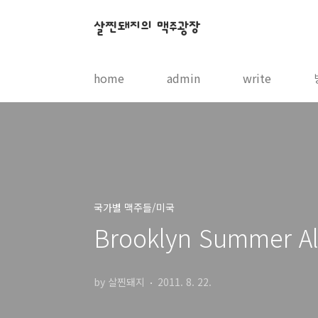
본문 바로가기
살찐돼지의 맥주광장
home
admin
write
국가별 맥주들/미국
Brooklyn Summer 
by 살찐돼지
2011. 8. 22.