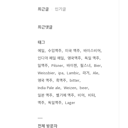
최근글
인기글
최근댓글
태그
에일
수입맥주
미국 맥주
바이스비어
인디아 페일 에일
영국맥주
독일 맥주
밀맥주
Pilsner
바이젠
필스너
Bier
Weissbier
ipa
Lambic
라거
Ale
영국 맥주
흑맥주
bitter
India Pale ale
Weizen
beer
일본 맥주
벨기에 맥주
비어
비터
맥주
독일맥주
Lager
전체 방문자