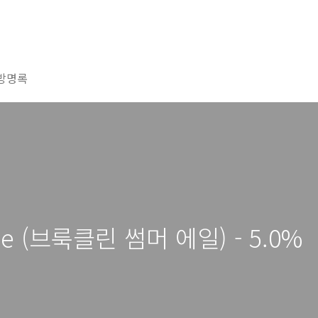
방명록
Ale (브룩클린 썸머 에일) - 5.0%