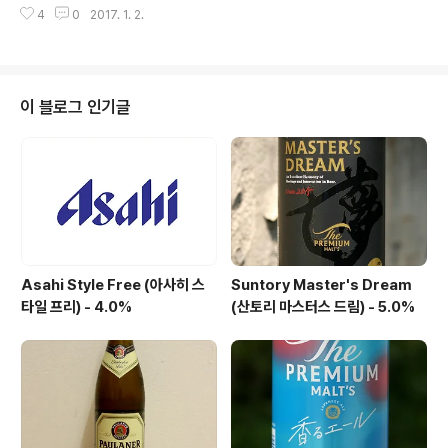
며4.8%라는 알코올..
4
0
2017. 1. 2.
특히 맥아(Malt)와 관련된 맛입니다. 마치 Citrus Ale 이
나 Smokey Stout 같은 뉘앙스로Toasted 와 결합된 스
타일은 맥아 맛이 어느정도 있는 American Amber Lag
er 입니다. Blue Point 양조장에서 Toasted 라는 이름
을 붙인건직화로 맥즙을 끓이는 양조장비 때문이라 합니
이 블로그 인기글
다. 기본적으로 빵이나 비스킷과 같은 속성의 맥아를 쓰면
서카라멜과 같은 당분이 직화 열에 의해 늘러붙거나 갈변
되기에 이를 Toasted 라 부르기 시작한 것입니다. 위스키
배럴을 만들 때 통 내부를 굽는 과정을토..
Asahi Style Free (아사히 스
Suntory Master's Dream
타일 프리) - 4.0%
(산토리 마스터스 드림) - 5.0%