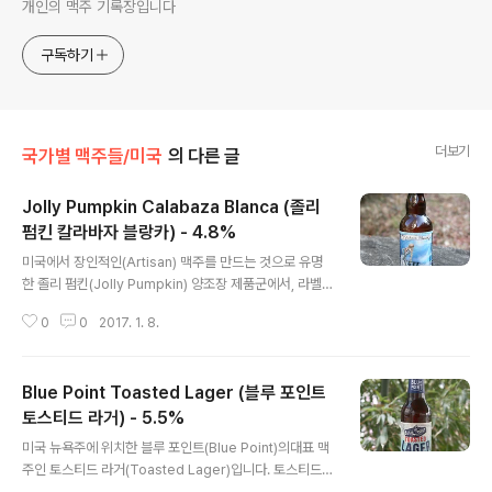
개인의 맥주 기록장입니다
구독하기
더보기
국가별 맥주들/미국
의 다른 글
Jolly Pumpkin Calabaza Blanca (졸리
펌킨 칼라바자 블랑카) - 4.8%
글 내용
미국에서 장인적인(Artisan) 맥주를 만드는 것으로 유명
한 졸리 펌킨(Jolly Pumpkin) 양조장 제품군에서, 라벨
디자인으로 가장 잘 알려진 맥주들 중 하나인칼라바자 블
0
0
2017. 1. 8.
랑카(Calabaza Blanca)입니다. 졸리 펌킨에서 라벨에
이르길 칼라바자 블랑카는Artisan White Ale 로 RB 나
BA 등의 사이트에서는 이를 벨기에식 밀맥주인 Witbier
Blue Point Toasted Lager (블루 포인트
로 설정해놨습니다.즉 호가든과 셀리스 화이트, 블루문 등
과 같은 셈이죠. - 블로그에 리뷰된 졸리 펌킨(Jolly Pum
토스티드 라거) - 5.5%
글 내용
pkin) 양조장의 맥주 -Jolly Pumpkin Oro De Calaba
미국 뉴욕주에 위치한 블루 포인트(Blue Point)의대표 맥
za (졸리 펌킨 오로 데 칼라바자) - 8.0% - 2015.06.25
주인 토스티드 라거(Toasted Lager)입니다. 토스티드
칼라바자 블랑카에도 코리엔더와 오렌지 껍질이 들어갔으
(Toasted)는 맥주에 있어서 자주 등장하는맛 표현으로