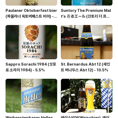
Paulaner Oktoberfest bier
Suntory The Premium Mal
(파울라너 옥토버페스트 비어) -
t's 香るエール (산토리 더 프리
6.0%
미엄 몰츠 카오루 에일) - 6.0%
Sappro Sorachi 1984 (삿포
St. Bernardus Abt 12 (세인
로 소라치 1984) - 5.5%
트 버나두스 Abt 12) - 10.5%
Weihenstephaner Helles
바이스비어(Weissbier), 바이