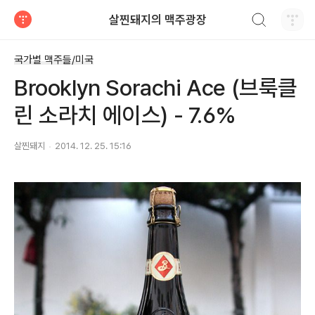
검색하기
살찐돼지의 맥주광장
티스토리
국가별 맥주들/미국
Brooklyn Sorachi Ace (브룩클
린 소라치 에이스) - 7.6%
살찐돼지
2014. 12. 25. 15:16