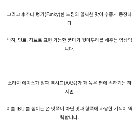
그리고 후추나 펑키(Funky)한 느낌의 알싸한 맛이 수줍게 등장하
다
박하, 민트, 허브로 표현 가능한 풍미가 뒷마무리를 해주는 양상입
니다.
소라치 에이스가 알파 액시드(AA%)가 꽤 높은 편에 속하기는 하
지만
이를 IBU 를 높이는 쓴 맛쪽이 아닌 맛과 향쪽에 사용한 기색이 역
력합니다.