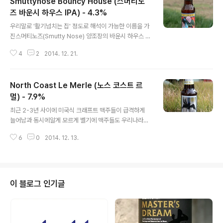
Smuttynose Bouncy House (스머티노
즈 바운시 하우스 IPA) - 4.3%
글 내용
우리말로 '활기넘치는 집' 정도로 해석이 가능한 이름을 가
진스머티노즈(Smutty Nose) 양조장의 바운시 하우스 IP
A 입니다. 인디아 페일 에일(IPA)는 이제 워낙에 다양한 제
4
2
2014. 12. 21.
품들이 들어오긴 했으나바운시 하우스 IPA 와 같은 세션(S
ession)을 표방하는 제품은 드뭅니다. 세션 스타일은 기
존 맥주 스타일에서 알코올 도수를 줄이고맛의 부담감을
North Coast Le Merle (노스 코스트 르
줄이되 그렇다고 밋밋하거나 심심하게 가지 않는 대중들이
즐기기에도 편한 가운데 최대한 맛을 잘 살려내는 타입의
멀) - 7.9%
글 내용
맥주로세션 IPA, 세션 세종(Saison) 등 크래프트 씬에 불
최근 2-3년 사이에 미국식 크래프트 맥주들이 급격하게
고있는 하나의 기조입니다. - 블로그에 리뷰된 스머티노즈
늘어남과 동시에알게 모르게 벨기에 맥주들도 우리나라에
(Smuttynose) 양조장의 맥주들 -Smuttynose Big A I
활발히 진출한 상태입니다. 트라피스트(Trappist)의 수입
PA (스머티노즈 빅 A IPA) - 9.7% - 20..
6
0
2014. 12. 13.
을 시작으로 많은 벨기에 맥주들이 들어왔는데,상당수의
벨기에 맥주 스타일이 두벨(Dubbel)이나 트리펠(Tripel)
등수도원 기반의 맥주들에 많이 집중된 양상을 보이고 있
습니다. 벨기에에는 수도원 기반의 맥주들만 존재하는 것
이 아니고농촌의 농가적인 맥주도 있는데 바로 세종(Sais
이 블로그 인기글
on)스타일이 대표로, 벨기에 블론드, 브륀(브라운), 두벨,
트리펠에 비해서는 이상하리만큼세종(Saison) 스타일은
그나마 있던 맥주가 자취를 감추는 등국내에서 찾아보기
어려운 스타일이 된 것 같습니다. - 블로그에 리뷰된 노스