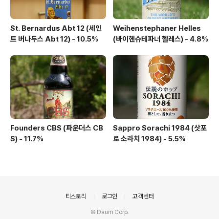
St. Bernardus Abt 12 (세인
Weihenstephaner Helles
트 버나두스 Abt 12) - 10.5%
(바이헨슈테파너 헬레스) - 4.8%
Founders CBS (파운더스 CB
Sappro Sorachi 1984 (삿포
S) - 11.7%
로 소라치 1984) - 5.5%
의안내
티스토리
로그인
고객센터
© Daum Corp.