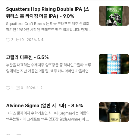
진전통(?)있는 시리즈이며, 국내에 정식수입되진 않습니
Squatters Hop Rising Double IPA (스
다. - 블로그에 리뷰된 삿포로(Sappro) 의 맥주들 -Sapp
쿼터스 홉 라이징 더블 IPA) - 9.0%
oro Draft One (삿포로 드래프트 원) - 5.0% - 2009.0
글 내용
8.31Sapporo Premium (삿포로 프리미엄) - 5.0% -
Squatters Craft Beers 는 미국 크래프트 맥주 산업초
2011.02.09Sapporo Migaki Kölsch (삿포로 미가키
창기인 1989년 시작된 크래프트 맥주 업체입니다. 현재 S
쾰쉬) - 5.0% - 2015.09.04Sapporo Fuyumonogat
quatters 라는 브랜드 네임 아래에서는홉(Hop)이 강조
작성시간
2
0
2026. 1. 4.
ar..
된 Pale Ale 과 IPA 위주로 취급하며, 자연스럽게 작년부
터 국내에 수입된 맥주들 또한미국식 IPA 맥주들 중심으로
수입되었습니다. 미국 크래프트 맥주 시장의 IPA 맥주가
고릴라 마르젠 - 5.5%
등장한지 30년이 넘었기에,그 30년 동안 IPA 에서도 대세
글 내용
부산을 대표하는 수제맥주 양조장들 중 하나인고릴라 브루
or 트렌드라는게 있었습니다. 오늘 시음할 Hop Rising D
잉에서는 지난 가을인 9월 말, 맥주 매니아라면 가을하면
ouble IPA 는상당히 클래식한 American IPA 를 구현한
생각날 맥주 타입인옥토버페스트비어(Oktoberfestbie
제품으로, 홈페이지에 공개된 홉의 구성만 봐도 Cascad
r)를 출시합니다. 옥토버페스트는 세계 3대 축제로도 불리
e, Bravo,Columbus 라는 클래식한 미국 홉들로 구성된
작성시간
1
0
2026. 1. 2.
는 독일 바이에른주의 주도뮌헨에서 개최되는 유명한 맥주
게 확인됩니다. 72 I..
축제인데, 그때 출시되는 맥주가바로 옥토버페스트비어 혹
은 메르첸(Märzen)입니다. - 블로그에 리뷰된 고릴라 양
Alvinne Sigma (알빈 시그마) - 8.5%
조장의 맥주들 -고릴라 브루잉 팝시클 IPA - 6.6% - 202
글 내용
1.03.04고릴라 x 비어룸 홉 밤 - 8.5% - 2021.06.24고
그리스 문자이자 수학기호인 시그마(Sigma)라는 이름의
릴라 ESB - 5.4% - 2021.09.10고릴라 브루잉 위헤비 버
맥주는벨기에 크래프트 맥주 양조장 알빈(Alvinne)이 만
번BA - 10.1% - 2021.11.24고릴라 브루잉 패션 프로젝
든 제품입니다. Alvinne 양조장에서는 본거지인 Flander
트 - 3.0% - 2022.08.10..
s 의 이름을 붙인Sour Ales 트릴로지 시리즈를 취급하고
작성시간