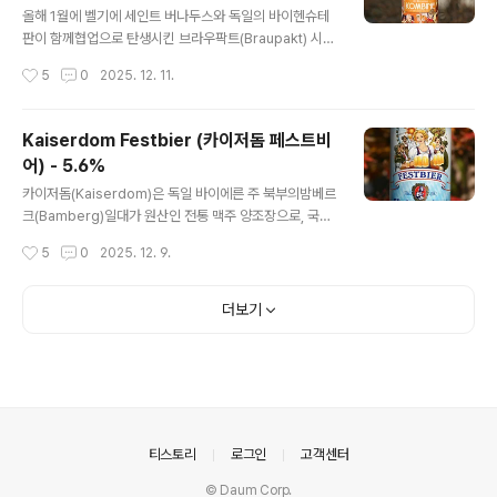
컴바인) - 6.0%
The Bruery Mash & Coconut (더 브루어리 매쉬 & 코
올해 1월에 벨기에 세인트 버나두스와 독일의 바이헨슈테
코넛) - 13.1% - 2019.02.26The Bruery Choronlog
판이 함께협업으로 탄생시킨 브라우팍트(Braupakt) 시음
y:18 Wea Heavy (더 브루어리 크로놀로지:18 위 헤비)
기를 올렸었는데, 해당 협업 맥주는 작년에 이행된 이벤트
작성시간
5
0
2025. 12. 11.
- 14.2% ..
의 결과물이었고,올해에도 역시나 두 양조장간의 협업이
이루어졌습니다. 오늘 시음하는 컴바인(Kombine)은 갓
한국에 들어온 신상으로,독일 바이헨슈테판에서 양조된 작
Kaiserdom Festbier (카이저돔 페스트비
년의 브라우팍트와는 다르게이번에는 벨기에 세인트 버나
어) - 5.6%
두스에서 양조된 제품입니다. 참고로 작년에는 독일 바이
글 내용
헨슈테판이 벨기에 블론드 에일과유사한 장르로 만들었으
카이저돔(Kaiserdom)은 독일 바이에른 주 북부의밤베르
며, 올해에는 그 반대라 볼 수 있습니다. - 블로그에 리뷰된
크(Bamberg)일대가 원산인 전통 맥주 양조장으로, 국내
세인트버나두스 x 바이헨슈테판 콜라보 맥주 -Weihenst
에도 수입된지 꽤 오래된 브랜드이기에 독일 맥주를평소
작성시간
5
0
2025. 12. 9.
ephaner x St. Bernardus Braupakt (바이헨슈테파너
즐기던 사람이라면 충분히 인지하고 있을겁니다. 지난 가
브라우팍트 x 세인트 버..
을 카이저돔(Kaiserdom) 맥주를 국내에 수입하는수입사
가 새로운 맥주를 가져왔으니 오늘의 Festbier 입니다. -
더보기
블로그에 리뷰된 카이저돔(Kaiserdom) 양조장의 맥주들
-Kaiserdom Hefe-Weissbier (카이저돔 헤페-바이스
비어) - 5.0% - 2010.02.06Kaiserdom Dark Lager
(카이저돔 다크 라거) - 4.7% - 2011.10.30Kaiserdom
Kellerbier (카이저돔 켈러비어) - 4.7% - 2012.09.25
Kai..
의안내
티스토리
로그인
고객센터
© Daum Corp.