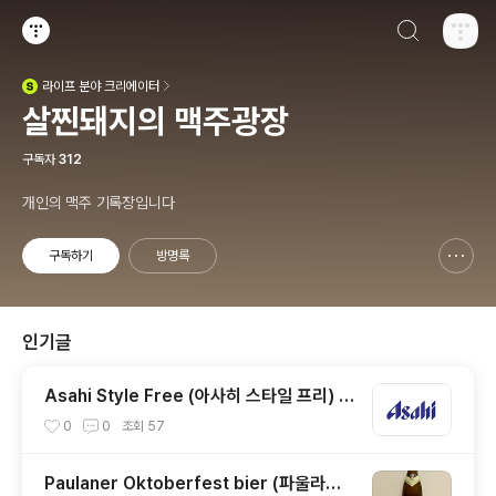
검색하기
티스토리
라이프
분야 크리에이터
(새창열림)
살찐돼지의 맥주광장
구독자
312
개인의 맥주 기록장입니다
구독하기
방명록
신고하기 레이어
열기
인기글
Asahi Style Free (아사히 스타일 프리) -
4.0%
0
0
조회
57
Paulaner Oktoberfest bier (파울라너