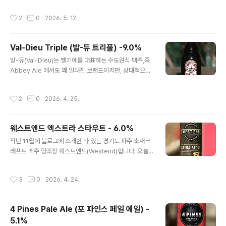
페일 에일 제품을캔 제품으로 작년에 출시 시작했다고 합
라 하면 미국을 떠올리지만지도상 캘리포니아 반도라고 불
작성시간
2
0
2026. 5. 12.
니다. 열대..
리는 곳은 멕시코에 있습니다. 지리적으로 가깝다보니 미
국 캘리포니아와 분위기도 닮았고,자주 교류와 왕래가 있
어나는 곳으로, 오늘의 맥주 또한미국의 맥주이지만 캘리
Val-Dieu Triple (발-듀 트리플) -9.0%
포니아 반도와 관련이 있는 제품입니다. - 블로그에 리뷰된
글 내용
Offshoot 브랜드의 맥주 -Offshoot Relax Hazy IPA
발-듀(Val-Dieu)는 벨기에를 대표하는 수도원식 맥주,즉
(오프슛 릴렉스 헤이지 IPA) - 6.8% - 2022.04.03Offs
Abbey Ale 에서도 꽤 알려진 브랜드이지만, 상대적으로
hoot ///Dolphin.Escape.Bikes (오프슛 ///돌핀.이스케
우리나라에서는 잘 알려지지 않은(뭐 모든 특수재 맥주들
이프.바이스크) - 6.3% - 2024.03.08O..
이 그렇겠지만..)정통 벨기에식 수도원풍 맥주 브랜드입니
작성시간
2
0
2026. 4. 25.
다. 특히 발듀의 몇몇 제품들은 맥주 스타일 가이드라인인
BJCP 와 같은 곳에 상업 사례로 등재되기도 했는데,오늘
시음하는 트리플이 대표적인 사례라 볼 수 있습니다. - 블
웨스트엔드 엑스트라 스타우트 - 6.0%
로그에 리뷰된 Val-Dieu 브랜드의 맥주 -Val-Dieu Brun
글 내용
e (발듀 브륀) - 8.0% - 2015.02.07Val-Dieu Grand
작년 11월에 블로그에 소개한 바 있는 경기도 파주 소재크
Cru (발듀 그랑 크뤼) - 10.5% - 2024.12.15Val-Dieu
래프트 맥주 양조장 웨스트엔드(Westend)입니다. 오늘
Hop (발듀 홉) - 5.5% - 2025.04.19Val-Dieu Blond
시음할 맥주는 Extra Stout 라는 제품으로,라벨에도 적혀
e..
있지만 아이리쉬 풍을 기반으로 합니다. 아이리쉬 스타우
작성시간
3
0
2026. 4. 24.
트의 대표작이라면 당연하게도'기네스' 를 떠올릴 것이고
기네스에도 엑스트라 스타우트라는제품이 현재 국내에는
없지만 판매된 적도 있었습니다. - 블로그에 리뷰된 웨스트
4 Pines Pale Ale (포 파인스 페일 에일) -
엔드 양조장의 맥주 -웨스트엔드 양 헤이지 IPA - 5.5% -
5.1%
2025.11.20 기네스 드래프트나 오리지날과 같이 대중화
글 내용