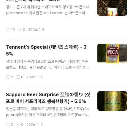
ebisu 맥주 라인업은 아니고, 일본 현지의 큰 편의점이나
글 내용
경기도 군포시에 위치한 크래프트 맥주 양조장아트몬스터
마트에서 쉽게 구할 수 있지만시즌 맥주이기 때문에 오래
(Artmonster)에서 만든 MC Dorado 는 아트몬스터의
된 제품은 구하기 어렵게 됩니다. 오늘의 '마리아주 블랑'
홈페이지나 SNS 에는 아직 소개되지 않은제품이며 맥주
은 작년 봄에 나온 제품이니현지 편의점이나 마트에서도
스타일은 Session IPA 로 알려집니다. 일반적인 IPA 맥
이미 다 품절되었을겁니다. - 블로그에 리뷰된 에비수(Ye
작성시간
10
0
2026. 1. 8.
주들의 알코올 도수가 6-7% 대인 것에 반해,Session IP
bisu) 브랜드의 맥주들 -Yebisu Black Beer (에비스 ..
A 는 더 마시기 편하도록 3-4% 대로 낮아진 것들입니다.
- 블로그에 리뷰된 아트몬스터의 맥주 -아트몬스터 청담동
Tennent's Special (테넌츠 스페셜) - 3.
며느리 - 5.4% - 2023.05.03아트몬스터 이태원프리덤
5%
- 4.9% - 2024.01.06아트몬스터 넘사벽 - 6.7% - 20
글 내용
24.05.11 홈페이지와 SNS 에 아무런 정보가 없으니해당
국내에 정식을 수입되고있는 스코틀랜드의 대중적인맥주
맥주의 이름이 붙여진 경위와 스토리를 알 길이 없지만, 지
브랜드 테넌츠(Tennent's)이긴 하지만, 오늘 시음하는 맥
극히 개인적인 추측으로 MC Dora..
주는 국내에 정식 수입된 제품은 아니며,스코틀랜드에 다
작성시간
2
0
2026. 1. 6.
녀온 지인이 구해다 준 맥주입니다. 테넌츠(Tennent's)가
전통적인 스코틀랜드 맥주 스타일과,스코틀랜드 전통과 무
관한 라거류 들도 취급하고 있는데, Tennent's Special
Sapporo Beer Surprise 至福の香り (삿
은 전통에 입각하여 만들어진 제품입니다.맥주 스타일로
포로 비어 서프라이즈 행복한향기) - 5.0%
분류하면 Scottish Heavy 타입의 맥주입니다. - 블로그
글 내용
에 리뷰된 테넌츠(Tennent's)의 맥주들 -Tennent’s Ag
일본을 대표하는 대형 맥주 양조장들 중 하나인삿포로(Sa
ed With Whisky Oak (테넌츠 위스키오크 숙성 맥주) -
pporo)에서는 일본 편의점 체인인 패밀리 마트(Family
6.0% - 2015.12.23Tennent´s Scotch Ale (테넌츠
Mart)에서만 독점 판매하는맥주 시리즈들을 운영하는데,
작성시간
2
0
2026. 1. 5.
스카치 에일) - 9.0..
그것이 바로오늘 시음하게될 Beer Surprise 제품들입니
다. 2016년경부터 진행하였으니 나름 10년의 역사를 가