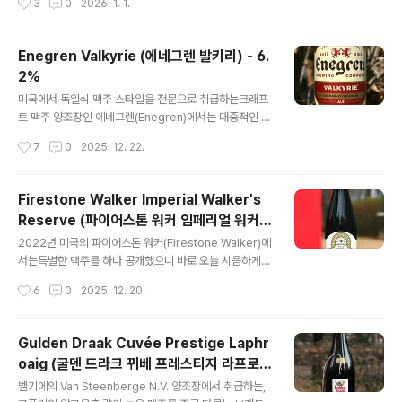
3
0
2026. 1. 1.
있는데,Omega - Phi - Sigma 의 구성입니다. Flander
s Sour Ales 시리즈 제품들의 공통점은모두 그리스 문자
or 수학기호라는 부분입니다. - 블로그에 리뷰된 알빈(Alv
Enegren Valkyrie (에네그렌 발키리) - 6.
inne) 양조장의 맥주 -Alvinne Berliner Ryesse Euca
2%
lytus (알빈 베를리너 라이세 유칼립투스) - 4.0% - 201
글 내용
9.03.25 시그마(Sigma)는 Sweet & Sour 풍미를 가진
미국에서 독일식 맥주 스타일을 전문으로 취급하는크래프
어두운 Sour 맥주로,오리지날 제품은 특별히 부재료가 ..
트 맥주 양조장인 에네그렌(Enegren)에서는 대중적인 독
일 맥주 스타일 뿐만 아니라 다소 마이너한독일의 지역 맥
작성시간
7
0
2025. 12. 22.
주 스타일들도 다루고 있습니다. 오늘 시음하는 발키리(Val
kyrie)는 독일 도시 뒤셀도르프와그 주변에서 만들어지는
지역 맥주인 Altbier 에 해당합니다. - 블로그에 리뷰된 에
Firestone Walker Imperial Walker's
네그렌(Enegren) 양조장의 맥주들 -Enegren Edel-Pil
Reserve (파이어스톤 워커 임페리얼 워커스
s (에네그렌 에델 필스) - 4.8% - 2024.08.30Enegre
글 내용
리저브) - 11.5%
n The Lightest One (에네그렌 더 라이티스트 원) - 4.
2022년 미국의 파이어스톤 워커(Firestone Walker)에
8% - 2024.10.12Enegren Lagertha (에네그렌 라거
서는특별한 맥주를 하나 공개했으니 바로 오늘 시음하게
타) - 5.0% - 2025.01.13Enegren Nighthawk (에네..
될,임페리얼 워커스 리저브(Imperial Walker's Reserv
작성시간
6
0
2025. 12. 20.
e)입니다. 버번 위스키 배럴에 8개월간 숙성된 임페리얼
포터로,독특한 부분은 일반 포터가 아닌, Smoked Porte
r 가버번 위스키 배럴에서 숙성된 부분이라는 점입니다. S
Gulden Draak Cuvée Prestige Laphr
moked Porter 가 어떤 타입인지 알지 못한다면,해당 제
oaig (굴덴 드라크 뀌베 프레스티지 라프로
품의 시음기를 참고하면 도움이 될 겁니다. - 블로그에 리
글 내용
익) - 10.5%
뷰된 파이어스톤 워커(Firestone Walker)의 맥주들 -Fi
벨기에의 Van Steenberge N.V. 양조장에서 취급하는,