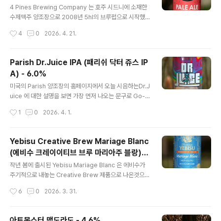
되어버린 스타우트들은알코올 도수가 4% 대에 해당하여
4 Pines Brewing Company 는 호주 시드니에 소재한
옛 스타우트의 강건함을 느끼기 어렵지만, 국내에 수입이
수제맥주 양조장으로 2008년 5hl의 브루펍으로 시작했
안될 뿐, 타지에서는 절찬리에 판매중인 Extra 라는문구가
습니다. 2011년의 확장을 거쳐, 2017년에는 전세계에서
작성시간
4
0
2026. 4. 21.
포함된 기네스 스타..
가장 큰맥주 대그룹인 AB InBev 가 사들인 양조장이 되었
지만,\3년 후인 2019년에는 일본의 아사히에게 넘어간 후
지금에 이릅니다. 우리나라에 정식으로 수입되고 있는 맥
Parish Dr.Juice IPA (패리쉬 닥터 쥬스 IP
주는 아니며,시드니에 여행을 다녀온 지인의 선물로 시음
A) - 6.0%
하게 됩니다. 4 Pines Brewing Company 의 맥주들은
글 내용
대중적이고기본적인 크래프트 맥주 스타일을 다루는 편입
미국의 Parish 양조장의 홈페이지에서 오늘 시음하는Dr.J
니다. 무지막지한 알코올 도수나 복잡한 컨셉, Sour 맥주
uice 에 대한 설명을 보면 가장 먼저 나오는 문구로 Go-T
등등배럴을 사용할 법한 맥주들은 리스트에서 발견되지 않
o IPA 라는 표현으로 우리말로 쉽게 옮기자면각잡고 마시
작성시간
1
0
2026. 4. 1.
으며, Year-Round 맥주 급인 페일 에일, IPA, 스타..
는 맥주가 아닌 편하게 마시는 맥주라는 뜻으로, 미국 크래
프트 맥주 양조장에서는 흔하게 쓰이는 표현입니다.대표적
으로 국내에도 들어왔었던 Stone Go-To IPA 가 있죠. -
Yebisu Creative Brew Mariage Blanc
블로그에 리뷰된 패리쉬(Parish) 양조장의 맥주 -Parish
(에비수 크레이이티브 브루 마리아주 블랑) -
Ghost In The Machine (패리쉬 고스트 인 더 머신) -
글 내용
5.0%
8.0% - 2025.07.28 마치 그 느낌은 어디 피크닉을 가서
작년 봄에 출시된 Yebisu Mariage Blanc 은 에비수가
마실 법한 맥주라던가사람들과 어울리는 자리에서 편하게
주기적으로 내놓는 Creative Brew 제품으로 나온것으
마실 맥주라는 컨셉이기에,다르게 보면 궁극기를 사용한
로, 최근 맥주에 소홀해서 정보를 살펴보지 않았는데,일본
작성시간
6
0
2026. 3. 31.
필살 맥주는 아닌 셈입니다. 힘을 적당..
현지에서는 오늘의 '마리아주 블랑' 이후로도Creative Br
ew 시리즈 제품이 네 개가 더 나와있었습니다. 블로그에서
여러 번 언급하지만 현재 대한민국에정식으로 수입되는 Y
아트몬스터 맥도라도 - 4.6%