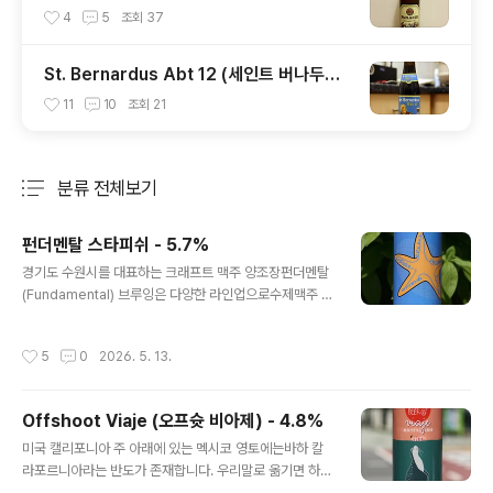
옥토버페스트 비어) - 6.0%
4
5
조회
37
St. Bernardus Abt 12 (세인트 버나두스
Abt 12) - 10.5%
11
10
조회
21
분류 전체보기
주요 글 목록
펀더멘탈 스타피쉬 - 5.7%
글 내용
경기도 수원시를 대표하는 크래프트 맥주 양조장펀더멘탈
(Fundamental) 브루잉은 다양한 라인업으로수제맥주 매
니아들을 즐겁게 해주는 양조장입니다. 수제맥주(크래프트
맥주)의 기본 라인업이라고 하면,십중팔구는 미국식 Pale
작성시간
5
0
2026. 5. 13.
Ale 이나 IPA 를 떠올릴테고,이는 마치 중국집의 짜장면과
짬뽕과 같은 포지션의 맥주인데, 오늘 시음할 스타피쉬는
중국집의 짜장면 포지션인,수제맥주 양조장의 기본인 페일
Offshoot Viaje (오프슛 비아제) - 4.8%
에일 스타일입니다. - 블로그에 리뷰된 펀더멘탈 양조장의
글 내용
맥주들 -펀더멘탈 피지 - 4.3% - 2023.10.13펀더멘탈
미국 캘리포니아 주 아래에 있는 멕시코 영토에는바하 칼
포도 - 10.0% - 2023.12.02 펀더멘탈 양조장 SNS 의
라포르니아라는 반도가 존재합니다. 우리말로 옮기면 하부
설명에 따르면 스타피쉬는양조장에서 꾸준하게 사랑받던
캘리포니아 정도로 해석되는데,보통 사람들이 캘리포니아