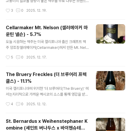
restone Walker Union Jack IPA (파이어스톤 워커 유
고풍미의 알코올 함량이 높은 맥주를 주로 다루는 브랜드
니언 잭 IPA) - 7.5% - 2013.05.09Firestone Walker
인 굴덴 드라크(Goulden Draak)는 그 자체로도 특별하
작성시간
3
0
2025. 12. 19.
D..
지만양조장은 더 나아가 스페셜한 굴덴 드라크 맥주들을
선보입니다. Cuvée Prestige 라고 불리는 시리즈가 바
로 그것으로,첫 제품은 버번위스키 배럴에 숙성하여 완성
Cellarmaker Mt. Nelson (셀러메이커 마
한 제품이며,오늘 시음하는 제품은 아일라 위스키 배럴에
운틴 넬슨) - 5.7%
서 숙성했습니다. - 블로그에 리뷰된 굴덴 드라크(Gulden
글 내용
Draak) 맥주들 -Gulden Draak (굴덴 드라크) - 10.5%
오늘 시음하는 맥주는 미국 캘리포니아 출신 크래프트 맥
- 2010.10.12Gulden Draak 9000 Quadruple (굴덴
주 양조장셀러메이커(Cellarmaker)에서 만든 Mt. Nels
드라크 9000 쿼드루플) - 10.5% - 2013.02.16Gulde
on 입니다. Mt. Nelson 이라는 곳은 캐나다와 호주에 실
작성시간
5
0
2025. 12. 17.
n Draak Imp..
제로 존재하는산의 이름이기도하지만, 산과 오늘 맥주와는
관련이 없어보입니다. 왜냐하면 이름의 유래가 실제 산의
명칭보다는 맥주에 사용된홉의 이름인 넬슨 소빈(Nelson
The Bruery Freckles (더 브루어리 프렉
Sauvin)에서 왔기 때문입니다. - 블로그에 리뷰된 Cellar
클스) - 11.1%
maker 양조장의 맥주 -Cellarmaker Coffee & Cigar
글 내용
ettes (셀러메이커 커피 & 시가렛) - 7.7% - 2025.06.1
미국 캘리포니아에 위치한 '더 브루어리(The Bruery)' 에
8 캔 라벨에도 적혀있듯 뉴질랜드의 Nelson Sauvin 품
서는지리적으로 가까운 멕시코의 소스를 통해 영감을 받게
종 홉만100% 사용하여 완성한 Single Hop 페일 에일입
됩니다. 멕시코의 몰레(Mole)라는 소스로 다양한 칠리 고
작성시간
4
0
2025. 12. 12.
니다. 맥주 스타일..
추들을 비롯하여,견과류, 향신료, 멕시칸 초콜릿, 토마토 등
등을 혼합한다 합니다. Mole 이라는 단어는 영어의 다른
의미로 피부의 점을 의미하기도 하는데,따라서 멕시코 Mo
St. Bernardus x Weihenstephaner K
le 소스에 영감을 받은 맥주 이름도 주근깨(Freckles)입
ombine (세인트 버나두스 x 바이헨슈테판
니다. - 블로그에 리뷰된 The Bruery 브랜드의 맥주들 -
글 내용