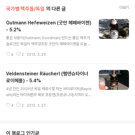
더보기
국가별 맥주들/독일
의 다른 글
Gutmann Hefeweizen (굿만 헤페바이젠)
- 5.2%
글 내용
좋은 사람이(Gutmann,Goodman) 만드는 좋은 맥주가
슬로건인 독일의 맥주양조장 굿만의 헤페바이젠을 오늘 시
음합니다. 굿만(Gutmann)은 헤페바이젠의 고장 독일 바
6
2
2013. 3. 29.
이에른주의 Titting 이라는 뉘른베르크의 남쪽에 위치한
마을에 소재했으며, 독일의 대표적인 홉 할러타우(Hallert
au)의 산지와 매우 인접했습니다. 따라서 그들의 맥주에는
Veldensteiner Räucherl (펠덴슈타이너
할러타우(Hallertau) 종의 홉들이 사용되었으며 맥주의
재료인 보리/밀 직접 재배한 보리를 사용하여 양조하고, 원
로이헤를) - 5.4%
글 내용
자재 상태의 보리와 밀을 맥주에 쓰기 적합하게 가공하는
4년 전인 2009년 독일 체류시절 저는 바이로이트(Bayre
작업인 몰팅(Malting,맥아제조) 또한 굿만 양조장이 직접
uth)라는 바이에른주 북부 프랑켄(프랑코니아)지역의 도시
시행한다고합니다. 굿만(Gutmann)은 1885년 Michael
에서 생활했었습니다. 인구 약 7만의 소도시 바이로이트에
Gutmann 이 Titting 지역의 토지를 매입하면서..
4
2
2013. 3. 27.
서 다른 지역이나 도시를 방문하려면 반드시 철도를 이용
해야했고, 꼭 방문해야하는 중간경유지는 바이에른 주에서
뮌헨다음으로 큰 도시인 뉘른베르크(Nürnberg)였습니
다. 기차를타고 바이로이트와 뉘른베르크 사이의 중간쯤
왔을 때 즈음 간이역 바로 근처로 보이는 아주 큰 맥주 양조
이 블로그 인기글