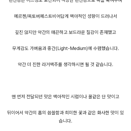
탄산감은 어느정도 포진되어 적당한 탄산감으로 목을 축여주며
메르첸/옥토버페스트비어답게 맥아적인 성향이 드러나서
깊진 않지만 약간의 매끈하고 보드라운 질감이 존재했고
무게감도 가벼움과 중간(Light-Medium)에 수렴했습니다.
약간 더 진한 라거맥주를 생각하시면 될 것 같습니다.
맨 먼저 전달되던 맛은 맥아적인 시럽이나 꿀같은 단 맛이고
뒤이어서 약간의 홉의 씁쓸함과 희미한 꽃과 같은 화사한 맛이 있
습니다.