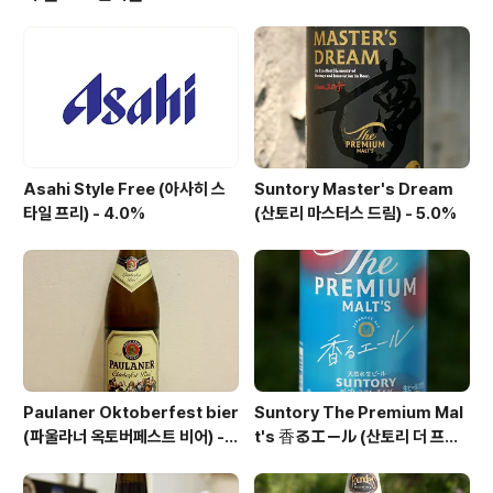
장을 보고는 했는데, 당시 제가 보았던 곳이 Kaiser Bräu
로서 '펠덴슈타이너' 의 생산지였죠. 블로그에는 처음 리뷰
하는 '펠덴슈타이너(Veldensteiner)' 맥주이지만 이 맥
주를 생각하면 열차 창문 너머로 보이는 양조장의 모습이
항상 떠오릅니다~ ..
Asahi Style Free (아사히 스
Suntory Master's Dream
타일 프리) - 4.0%
(산토리 마스터스 드림) - 5.0%
Paulaner Oktoberfest bier
Suntory The Premium Mal
(파울라너 옥토버페스트 비어) -
t's 香るエール (산토리 더 프리
6.0%
미엄 몰츠 카오루 에일) - 6.0%