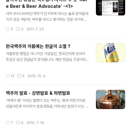
지만 단점이 있다면, 너무 유명한 맥주들 가령 하이네켄, 버
e Beer & Beer Advocate' -<1>
드와이저등을 구글에 검색하면 그들의 홈페이지를 비롯하
글 내용
여 잡다한 곳이 많이 검색되며, 또 스타일 구분없이, 예를들
아직 우리나라에선 맥주가 진지하게 마시는 술로 받아들여
면 바이헨슈테판 바이스비어, 비투스에서 바이스비어 비투
지지 않은 까닭에, 맥주를 마시고 평가하는 전문 사이트가
스를 생략한 경우에는 BA나 RB로의 연결이 용이하지 않
있다는 사실이 낯설수도 있을겁니다. 어쩌면 '맥주 맛 다 거
작성시간
5
3
2011. 7. 23.
습니다. - 편 보기 - 이 화면은 1편의 BA에 바이헨슈테파
기서 거기던데 평가할게 있나?' 라고만 하지않으면 다행이
너 비투스를 검색한 결과..
죠. 세계에 저 같은 사람들, 아니 저보다 더 많은 경험과 지
식을 가진 사람들이 모여서 맥주를 평가하고 의견을 나누
한국맥주의 이름에는 한글이 소멸 ?
는 사이트로 유명한 장소가 2곳 있습니다. 레이트비어(ww
글 내용
사흘후면 명절은 아니지만 기념일인, 한국인에게 있어서
w.ratebeer.com)와 비어어드보케이트(www.beerad
뜻깊은 날인 한글날이 찾아옵니다. 매년 한글날 즈음이되
vocate.com)입니다. 위의 사진은 '비어어드보케이트(이
면 뉴스나 인터넷 기사에 한 번쯤은 한글날의 의미를 되새
하 줄여서 BA)' 의 메인화면이고, 아래의 사진은 '레이트비
기자는 내용을 담은 기사를 접했던 것 같습니다. 하지만 저
어(이하 줄여서 RB)' 의 메인화면입니다. 이용방법은 아주
작성시간
12
5
2010. 10. 6.
뿐만아니라 대다수의 한국인들은 그 때 한번 관심을 가지
간단합니다. 검색창에 맥주이름을 치면 됩니다. 다만 BA
는 것 이외에는 특별한 의미를 한글날에 부여하지는 않습
에서는 사이..
니다. 그래서 한 때 식목일,제헌절등이 주 5일 근무때문에
맥주의 발효 - 상면발효 & 하면발효
국경일에서 제외됨에따라, 한글날을 공휴일로 지정하자는
글 내용
사람들의 목소리 또한 있었던 것으로 기억합니다. 맥주에
'액체의 빵' 이라는 별명이 있는 맥주는, 빵과 마찬가지로
모든 초점이 맞추어져있는 제 블로그에서 한글이 무슨관계
만들어진후 마지막의 발효과정을 거쳐야만 완성이 되는 제
라는 의문이 드실 수 있지만, 오늘 제가 이야기하고자하는
품입니다. 발효과정에서 효모작용이 발생하여 맥주맛을 더
논제는 저를 비롯, 많은 분들도 이미 생각해보셨을 문제일
풍성하게 해주는 것이죠. 맥주 맛에 필수불가결한 존재인
작성시간
7
4
2010. 7. 10.
수도 있습니다. 바로 맥주의 이름에 관한 이야기..
효모는 17~23 C˚ 정도의 상온에서 활발히 번식한다고 합
니다. 대부분의 맥주는 발효과정에서 자연의 효모가 아닌,