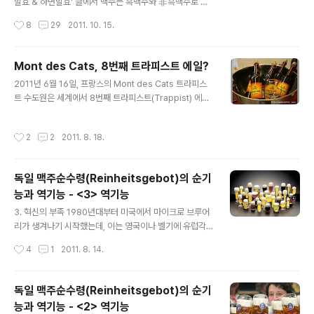
에서 가장 다양한 맥주 스타일들을 취급하는 미국에서는
발효 & 하면발효' 글에서 맥주는 흑맥주와 非흑맥주로 나
전문적인 맥주 취급가들을 양성하고 공인하기위한 자격증
뉘는게 아니라 상면발효의 에일(Ale)과 하면발효의 라거
작성시간
8
29
2011. 10. 15.
제도를 만들었는데 이를 씨서론(Cicerone)이라고 합니
(Lager)라는 두 갈래로 나뉜다는 설명을 드린적이 있습니
다. 본래 영어단어 씨서론(Cicerone)은..
다. 그리고 지난 8월 '맥주 맛은 과연 똑같은가?' 글에선 한
국을 비롯해서 세계맥주의 대부분이 라거 & 필스너 스타일
Mont des Cats, 8번째 트라피스트 에일?
의 맥주라고 꼬집은적도 있죠. 오늘 저의 글의 논제는 에일
글 내용
2011년 6월 16일, 프랑스의 Mont des Cats 트라피스
과 라거, 두 맥주의 점유율 불균형으로 인해 생긴 에일의 품
트 수도원은 세계에서 8번째 트라피스트(Trappist) 에일
귀현상, 은근한 라거폄하 풍조, 매니아들이 에일에 빠지는
을 출시했습니다. 트라피스트 에일의 이름은 수도원과 동
이유등을 이야기하고자 합니다. - 많이 마실 수록 에일(Al
명인 Mont des Cats 로, 도수 7.6%의 엠버에일 한 종류
e)에 매료되는 이유 사람은 내성을 가진 동물입니다. 자극
작성시간
2
2
2011. 8. 18.
만이 첫 출시되었죠. Mont des Cats 는 프랑스의 동북쪽
에 지속적으로 노출되다보면 어느순간 무덤덤해지게되죠.
끝 벨기에와 국경이 맞다은 마을에 있는 언덕의 이름인데,
입 맛도 마찬가지인데..
프랑스는 와인과 꼬냑등이 유명하지만 전통적으로 동북지
독일 맥주순수령(Reinheitsgebot)의 순기
역은 맥주문화가 발달한 지역이었습니다. Mont des Cat
능과 역기능 - <3> 역기능
s 수도원은 1847년 수도원내에 양조장을 설치하였고, 1차
글 내용
세계대전이 일어나기 전까지는 외부 근로자를 고용하여 맥
3. 혁신의 부족 1980년대부터 미국에서 마이크로 브루어
주를 양조할 만큼 나름 성공적으로 운영되었다고 합니다.
리가 생겨나기 시작했는데, 이는 영국이나 벨기에 유럽각
맥주이외에 치즈도 만들었다고 하네요. 1차 세계대전이 막
지에 깊은 영감을 주어 따라서 마이크로(소규모)양조장들
작성시간
4
1
2011. 8. 14.
바..
이 유럽 각지에도 세워지기 시작합니다. 마이크로 브루어
리, 혹은 크래프트(工) 브루어리는 양조자의 권한에따라 맥
주를 만드는데, 다양한 재료로 실험을 하여 새로운 맥주를
독일 맥주순수령(Reinheitsgebot)의 순기
만들어내거나, 사라졌던 옛 맥주를 되살려내기도 합니다.
능과 역기능 - <2> 역기능
예를들어 크래프트 브루어리 도그피쉬 헤드의 '미다스 터
글 내용