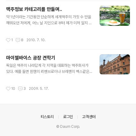
인공적으로 효모를 첨가하여 발효시키는데, 발효과정의 온
맥주정보 카테고리를 만들며..
도를 효모가 좋아하는 17~23 C˚ 정도로 맞추어주면, 효
글 내용
모들이 신이나서 맥주의 상층표면으로 뜨게 된다고 합니
약 1년이라는 기간동안 단순하게 세계맥주의 가짓 수 만을
다. 효모들이 윗부부분으로 뜬다고 해서 '상면 발효' 라고
채워오던 저에게, 어느 날 지인으로 부터 제가 미처 알지 못
합니다. 반대로 발효온도를 저온인 8~13 C˚ 로 설정해놓
했던 사실을 알게 되었습니다. 제가 쓰는 글을 관심있게 보
으면, 효모들이 상면발효 때 처럼 큰 활약을 하지못하고, 발
고있기는 하지만, 사실 맥주에 관련된 용어들을 잘 알지 못
작성시간
1
8
2010. 7. 10.
효중인 맥주 밑부분으로 가라않는..
해서 이해하기 어렵다는 것이었죠.. 비터(Bitter)가 뭔지..
에일(Ale)은 또 무엇이고?? 상면발효와 하면발효맥주의
차이점이 무엇인지?? 라거(Lager)라는 맥주는 또 뭔 종류
마이젤바이스 공장 견학기
인지 등등등. 명확한 개념정리가 없어서 난해했다는 것이
글 내용
었습니다. 사실 이전부터 맥주에 관한 정보를 블로그에 올
독일은 맥주의 나라답게 각 지역을 대표하는 맥주회사가
릴 생각이 없었던 것은 아니었으나, 저도 배워가는 입장으
있다. 예를 들면 뮌헨의 뢰벤브로이나 브레멘의 벡스같은
로서 아직 잘 아는것도 없고, 약 17,000 여가지의 세계맥
것들이죠. 내가 있는 바이로이트에도 이 지역을 대표하는
주들중에서 280개 밖에 접해보지 못한 햇병아리 수준이라
마이젤바이스 ( Maisel's Weisse )가 있다. 30년전만해
작성시간
10
3
2009. 5. 17.
아는척하며 이야..
도 운영되었던 100년이 넘은 공장이 현재는 박물관으로
탈바꿈한 마이젤바이스 박물관에 관해 포스팅 ㅋ 독일에서
는 16세기즈음 맥주순수령이라는 법령이 생겼다. 맥주순
수령이란 물과 보리, 맥아(Malz) 이외에는 다른 첨가물을
넣어서는 안된다는 법이다. 한마디로 우리나라의 비양심적
의안내
티스토리
로그인
고객센터
인 호프집처럼 맥주에 소주를 타면 안된다는 뜻 하지만 파
스퇴르에 의하여 발견되기 전까지는 효모(Hefe)의 작용을
© Daum Corp.
몰랐던 터라 맥주의 맛에 큰 영향을 미치는 효모에 관한 언