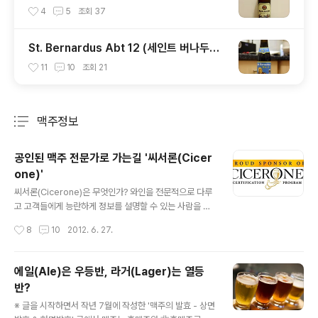
옥토버페스트 비어) - 6.0%
4
5
조회
37
St. Bernardus Abt 12 (세인트 버나두스
Abt 12) - 10.5%
11
10
조회
21
맥주정보
분류 전체보기
주요 글 목록
공인된 맥주 전문가로 가는길 '씨서론(Cicer
one)'
글 내용
씨서론(Cicerone)은 무엇인가? 와인을 전문적으로 다루
고 고객들에게 능란하게 정보를 설명할 수 있는 사람을 우
리는 '소믈리에' 라고 부릅니다. 이는 우리에게 아주 친숙해
작성시간
8
10
2012. 6. 27.
진 단어로 종종 체계화되지않은 다른 주류에도 전문화 된
사람들에게도 사용되는데 이를테면 막걸리 소믈리에, 맥주
소믈리에라고도 이르기도 합니다. 우리나라에서는 맥주가
에일(Ale)은 우등반, 라거(Lager)는 열등
와인처럼 심취하고 탐구하면서 마시는 문화가 아직은 정착
반?
되지 않았기에 '소믈리에' 라고 부르는게 어색하거나 불편
글 내용
하지 않지만, 크래프트(工) 브루어리가 가장 발달하고 세계
※ 글을 시작하면서 작년 7월에 작성한 '맥주의 발효 - 상면