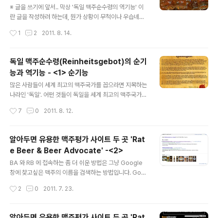
치' 란 제품은 기원전 8세기의 토기그릇을 화학검사하여
※ 글을 쓰기에 앞서.. 막상 '독일 맥주순수령의 역기능' 이
레시피를 추출, 3000년전 사람들이 마시던 맥주의 형태를
란 글을 작성하려 하는데, 뭔가 상황이 무척이나 우습네요.
가깝게 복원해 낸 제품입니다. 마이크로 브루어리들은 한
속담에 'X 뭍은 개가 겨 뭍은 개 나무란다' 가 있듯, 한국사
작성시간
1
2
2011. 8. 14.
국가의 스타일에만 국한되지 않으면서 다양한 나라의 맥주
람인 제가 독일맥주의 문제점을 지적하는데, 그럴리는 없
들을 취합니다. 한 양조장의 울타리내에서 벨기에..
겠지만 독일사람이 이글을 본다면 "너희나 잘해!" 라고 반
격하면 꿀 먹은 벙어리가 될 수밖에 없죠. 그럼에도 글을 쓰
독일 맥주순수령(Reinheitsgebot)의 순기
는 이유는 책, 다큐멘터리, 여행기, 인터넷백과 등등.. 맥주
능과 역기능 - <1> 순기능
에 관해 작성한 각종 읽을거리등에서 독일의 맥주순수령을
글 내용
긍정적인 것으로만 묘사하고 있으며, 이에따라 순수령에
많은 사람들이 세계 최고의 맥주국가를 꼽으라면 지목하는
어긋난 맥주들을 좋지않은 맥주로 사람들이 오해할 수도
나라인 '독일'. 어떤 것들이 독일을 세계 최고의 맥주국가로
있을 것 같고, 맥주순수령이 세계맥주의 질서가 아니라는
각인되게 했을까요? 개인적으로는 옥토버페스트와 맥주순
작성시간
7
0
2011. 8. 12.
걸 알리려 합니다. - 독일 맥주순수령(Reinheitsgebot)
수령이 강한 영향을 미쳤다고 생각합니다. 다음달에 개최
의 순기능과 역기..
될 세계 3대 축제중 하나인 옥토버페스트(Oktober fest)
는 밑에 사진과 같은 생동감과 흥겨운 분위기로 독일 = 맥
알아두면 유용한 맥주평가 사이트 두 곳 'Rat
주란 공식을 만들어주었고, 이와 동시에 홉, 맥아, 물로만
e Beer & Beer Advocate' -<2>
맥주를 만들도록 제정된 맥주순수령(Reinheitsgebot)은
글 내용
독일의 마이스터 정신과 결합하여 정직하고 품질좋은 독일
BA 와 RB 에 접속하는 좀 더 쉬운 방법은 그냥 Google
맥주의 이미지를 심어주었습니다. (독일의 맥주순수령이
창에 찾고싶은 맥주의 이름을 검색하는 방법입니다. Goo
언제, 어떻게, 왜 제정되었는지는 포탈검색으로도 금방 찾
gle 에 바이헨슈테판 비투스를 검색해보니 베스트웹문서
작성시간
2
0
2011. 7. 23.
을 수 있기에 설명은 생략하겠습니다) 한국에서 수입맥주
에 두 사이트가 올라와 있는데 바로 BA와 RB 입니다. 특히
판매율로서 Top 5 에 들..
BA 같은 경우는 사이트 내에서 맥주명을 검색하면 로그인
이 필수인데, 이방법을 이용하면 그렇지 않아도 됩니다. 하
알아두면 유용한 맥주평가 사이트 두 곳 'Rat