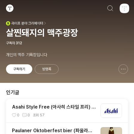
검색하기
티스토리
라이프
분야 크리에이터
(새창열림)
살찐돼지의 맥주광장
구독자
312
개인의 맥주 기록장입니다
구독하기
방명록
신고하기 레이어
열기
인기글
Asahi Style Free (아사히 스타일 프리) -
4.0%
0
0
조회
57
Paulaner Oktoberfest bier (파울라너