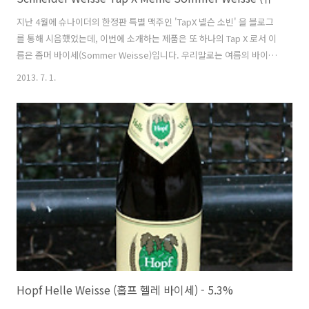
지난 4월에 슈나이더의 한정판 특별 맥주인 'TapX 넬슨 소빈' 을 블로그
를 통해 시음했었는데, 이번에 소개하는 제품은 또 하나의 Tap X 로서 이
름은 좀머 바이세(Sommer Weisse)입니다. 우리말로는 여름의 바이스
비어(Summer Weisse)라는 뜻으로 여름이 한창인 7월의 오늘에 딱 어
2013. 7. 1.
울릴만한 컨셉의 맥주네요. 생각해보면 본래 바이스비어/바이젠이라는
스타일의 맥주자체가 여름에 많이 찾는 특성을 지녔기때문에 밀맥주의
명가인 슈나이더에서 어떻게 여름에 더 어울리게 제작했을지 결과가 주
목됩니다. - 블로그에 리뷰된 슈나이더(Schneider)의 바이스비어들 -
Schneider Aventinus Bock (슈나이더바이스 아벤티누스 복비어) -
8.2% - 2009.06.28 Schneider ..
Hopf Helle Weisse (홉프 헬레 바이세) - 5.3%