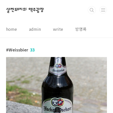
본문 바로가기
살찐돼지의 맥주광장
home
admin
write
방명록
Weissbier
33