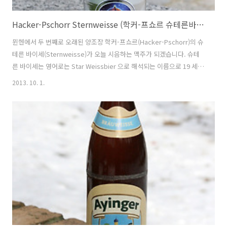
Hacker-Pschorr Sternweisse (학커-프쇼르 슈테른바이세) - 5.5%
뮌헨에서 두 번째로 오래된 양조장 학커-프쇼르(Hacker-Pschorr)의 슈
테른 바이세(Sternweisse)가 오늘 시음하는 맥주가 되겠습니다. 슈테
른 바이세는 영어로는 Star Weissbier 으로 해석되는 이름으로 19 세기
슈테른 바이세가 처음 등장했을 당시 학커-프쇼르가 '내 인생의 별과 같
2013. 10. 1.
은 맥주'라 마케팅을 했기 때문에 붙여진 이름입니다. 학커-프쇼르
(Hacker-Pschorr)는 총 4 종류의 바이젠을 생산하는데 헤페-바이젠, 둔
켈-바이젠, 라이트-바이젠, 슈테른-바이젠으로 헤페-둔켈-Light 사이에
는 어떤 차이가 있을지 바로 아시겠지만, 슈테른-바이세(Sternweisse)
는 무슨 차이인지 궁금해하실 거라 봅니다. - 블로그에 리뷰된 학커-프쇼
르(Hacker-Pschorr)의 맥주..