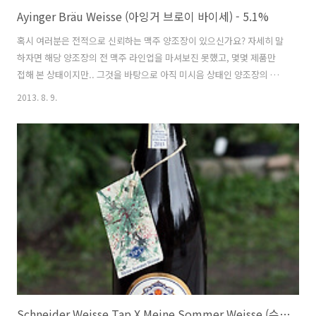
Ayinger Bräu Weisse (아잉거 브로이 바이세) - 5.1%
혹시 여러분은 전적으로 신뢰하는 맥주 양조장이 있으신가요? 자세히 말
하자면 해당 양조장의 전 맥주 라인업을 마셔보진 못했고, 몇몇 제품만
접해 본 상태이지만.. 그것을 바탕으로 아직 미시음 상태인 양조장의 다
른 맥주들도 분명 훌륭할거란.. 막연하지만 경험적으로 얻은 신뢰 같은
2013. 8. 9.
것 말이죠. 저에게는 독일의 아잉거(Ayinger) 양조장이 그런 존재입니
다. 간판 맥주인 '셀러브레이터 복' 이나 '우어-바이세' 를 마셨을 땐, 느
낌있고 괜찮다라는 정도의 감흥을 받았었지만.. 스타일 때문에 큰 기대
안 했던 엑스포트(Export) 라거를 참 맛있게 뽑아내는 것을 직접 확인하
고는 반해버렸네요. - 블로그에 리뷰된 아잉거(Ayinger) 양조장의 맥주
들- Ayinger Celebrator (아잉거 셀러브레이터) -..
Schneider Weisse Tap X Meine Sommer Weisse (슈나이더 바이세 탭 X 마이네 좀머 바이세) - 5.4%