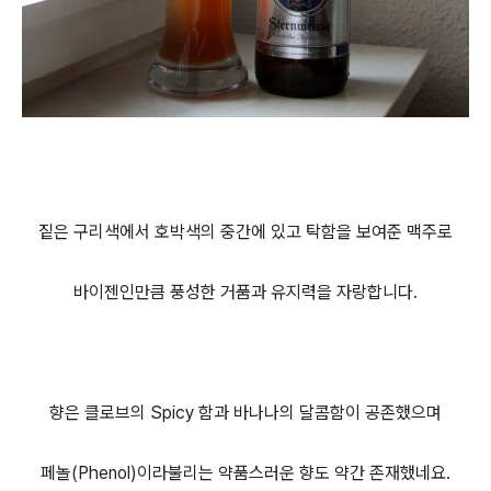
짙은 구리색에서 호박색의 중간에 있고 탁함을 보여준 맥주로
바이젠인만큼 풍성한 거품과 유지력을 자랑합니다.
향은 클로브의 Spicy 함과 바나나의 달콤함이 공존했으며
페놀(Phenol)이라불리는 약품스러운 향도 약간 존재했네요.