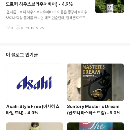
로, 특히 도수가 높은 제품일 수록 더 많은 영양(당,칼로리)
도르퍼 하우스브라우어비어) - 4.9%
글 내용
을 보유했기에 오늘과 같은 슈타르크(독일어로 강한)비어
'할레른도르퍼 하우스브라우어비어' 이름은 굉장히 어려워
류가 선호되었다고 합니다. 벨기에의 트라피스트(Trappi
보이나 막상 풀이를 해보면 매우 단순한데, 할레른도르프
st)의 경우에 대입해도 高 도수의 맥주가 수도원의 맥주로
(Hallerndorf)는 해당 맥주를 생산하는 Rittmayer 양조
서 자리매김하고 있는 사실이 엿보이는데, 두벨(Dubbel),
0
0
2013. 9. 25.
장이 위치한 지역으로서, 독일 맥주들의 네이밍에서 자주
트리펠(Tri..
등장하는 출신 고장의이름에 어미 - er 를 붙여 수식하는
법칙을 따른 것에 불과하기에 '할레른도르퍼'는 '할레른도
르프의' 정도로 받아들이면 되고, 하우스브라우어비어(Ha
usbrauerbier)또한 간단한 이름으로 '가정에서 만들어진
이 블로그 인기글
맥주' 라는 뜻을 간직하고 있습니다. 종합하면 '할레른도르
프(지역)의 집에서 양조된 맥주' 가 되네요. - 블로그에 리
뷰된 Rittmayer 양조장의 맥주들 - Rittmayer Smoke
y George (리트마이어 스모키 게오르게) - 5.0..
Asahi Style Free (아사히 스
Suntory Master's Dream
타일 프리) - 4.0%
(산토리 마스터스 드림) - 5.0%