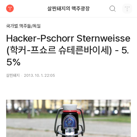
검색하기
살찐돼지의 맥주광장
티스토리
국가별 맥주들/독일
Hacker-Pschorr Sternweisse
(학커-프쇼르 슈테른바이세) - 5.
5%
살찐돼지
2013. 10. 1. 22:05