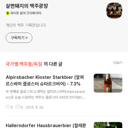
살찐돼지의 맥주광장
(새창열림)
라이프
분야 크리에이터
개인의 맥주 기록장입니다
구독하기
더보기
국가별 맥주들/독일
의 다른 글
Alpirsbacher Kloster Starkbier (알피
르스바허 클로스터 슈타르크비어) - 7.3%
글 내용
두 번째로 블로그에 소개하는 알피르스바허(Alpirsbach
er)로 오늘 시음하는 맥주는 클로스터 슈타르크비어(Klos
ter Starkbier)입니다. 이 제품은 해당 양조장의 항상 출
0
0
2013. 9. 26.
시되는 상시제품은 아니고 특정 시기에만 풀리는 맥주로
스타일은 마이복(Maibock)이죠. 양조장 홈페이지의 설명
에따르면 중세 클로스터(수도원)의 수도사들이 단식 등의
Hallerndorfer Hausbrauerbier (할레른
고행을 하거나 그 이후 유일하게 입에 넣었던 물질이 맥주