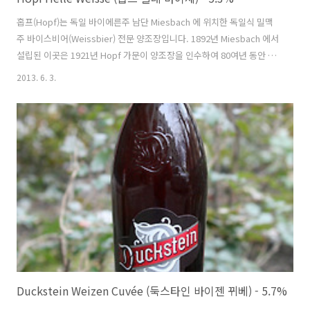
홉프(Hopf)는 독일 바이에른주 남단 Miesbach 에 위치한 독일식 밀맥
주 바이스비어(Weissbier) 전문 양조장입니다. 1892년 Miesbach 에서
설립된 이곳은 1921년 Hopf 가문이 양조장을 인수하여 80여년 동안 가
계단위로 운영되어져오다가, 2006년 대형 맥주 그룹인 독일의 파울라너
2013. 6. 3.
(Paulaner)나 네덜란드의 하이네켄(Heineken)에게 지분이 나누어진 상
태입니다. 처음에는 제가 보았을땐 맥주의 브랜드 네임이 홉(Hopf)인데
다가 전면 라벨에 큼직하게 홉 콘(Cone)이 그려져 있는 밀맥주라길래,
혹시 '이거 슈나이더의 호펜바이세(Tap5)같은 종류인가?' 했지만 예상은
깨끗히 빗나갔고 실제는 양조장의 대표자들, 운영하는 사람들의 성이 홉
프(Hopf)였던 겁니다. 정말 이 ..
Duckstein Weizen Cuvée (둑스타인 바이젠 뀌베) - 5.7%