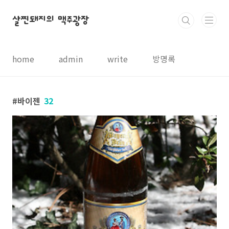
본문 바로가기
살찐돼지의 맥주광장
home
admin
write
방명록
바이젠
32