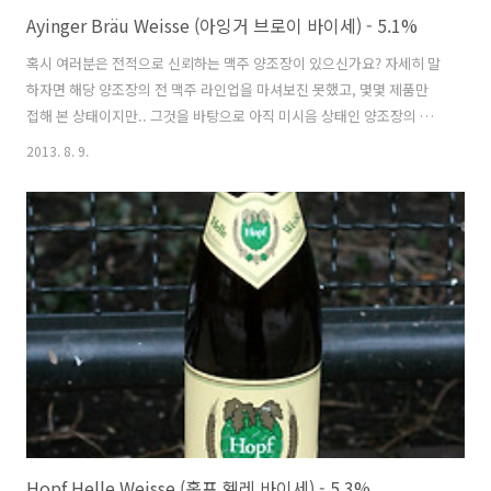
Ayinger Bräu Weisse (아잉거 브로이 바이세) - 5.1%
혹시 여러분은 전적으로 신뢰하는 맥주 양조장이 있으신가요? 자세히 말
하자면 해당 양조장의 전 맥주 라인업을 마셔보진 못했고, 몇몇 제품만
접해 본 상태이지만.. 그것을 바탕으로 아직 미시음 상태인 양조장의 다
른 맥주들도 분명 훌륭할거란.. 막연하지만 경험적으로 얻은 신뢰 같은
2013. 8. 9.
것 말이죠. 저에게는 독일의 아잉거(Ayinger) 양조장이 그런 존재입니
다. 간판 맥주인 '셀러브레이터 복' 이나 '우어-바이세' 를 마셨을 땐, 느
낌있고 괜찮다라는 정도의 감흥을 받았었지만.. 스타일 때문에 큰 기대
안 했던 엑스포트(Export) 라거를 참 맛있게 뽑아내는 것을 직접 확인하
고는 반해버렸네요. - 블로그에 리뷰된 아잉거(Ayinger) 양조장의 맥주
들- Ayinger Celebrator (아잉거 셀러브레이터) -..
Hopf Helle Weisse (홉프 헬레 바이세) - 5.3%