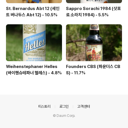
St. Bernardus Abt 12 (세인
Sappro Sorachi 1984 (삿포
트 버나두스 Abt 12) - 10.5%
로 소라치 1984) - 5.5%
Weihenstephaner Helles
Founders CBS (파운더스 CB
(바이헨슈테파너 헬레스) - 4.8%
S) - 11.7%
의안내
티스토리
로그인
고객센터
© Daum Corp.