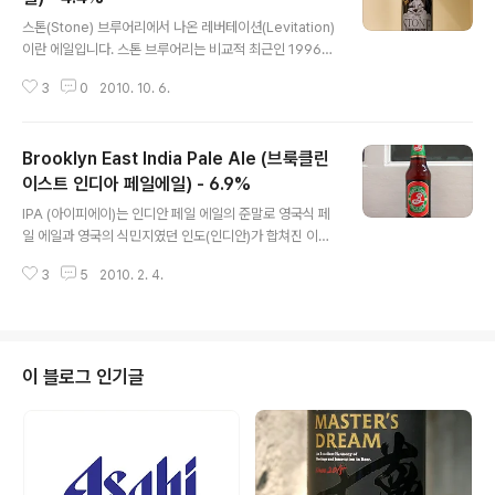
글 내용
스톤(Stone) 브루어리에서 나온 레버테이션(Levitation)
이란 에일입니다. 스톤 브루어리는 비교적 최근인 1996년
미국 캘리포니아의 샌 디에고(San Diego)에서 시작된 브
3
0
2010. 10. 6.
루어리며, 현재는 미국을 대표하는 크래프트(Craft:장인)
브루어리의 하나로 자리매김한 명성있는 브루어리입니다.
특히 가장 사람들이 열성적으로 운집한 맥주평가 사이트들
Brooklyn East India Pale Ale (브룩클린
인 Rate beer , Beer advocate 에서 그들의 맥주가 높
은 평가를 받고 있습니다. 약 12가지의 맥주를 생산하고 있
이스트 인디아 페일에일) - 6.9%
글 내용
으며, 생산되는 맥주의 알콜 도수 범위는 4.4% ~ 11%까
IPA (아이피에이)는 인디안 페일 에일의 준말로 영국식 페
지 다양한데 오늘 소개할 레버테이션 에일이 가장 낮은 수
일 에일과 영국의 식민지였던 인도(인디안)가 합쳐진 이름
치의 제품이네요 ~ '레버테이션' 은 공중부양을 의미하는
의 맥주입니다. 페일 에일은 영국에서 가장 널리퍼진 보편
영어단어로, 라벨가운데의 악마(?)가 공중에서 정좌다리
3
5
2010. 2. 4.
적인 스타일의 맥주이며, 맥주이름에 인디안이 붙게 된 경
를..
위는 인도 식민지경영을 위해 동인도회사 등과 같은 식민
기관을 설치하여 다스리는 영국인들을 위해, 18~19세기
배를 통해 운송되는 맥주를 지칭하기 시작한 것에서 시작
한다고 합니다. 인도에 운송되는 수출용 페일 에일들은 긴
이 블로그 인기글
항해와 아프리카 적도등의 뜨거운 열기를 견뎌내야 했기
때문에 방부효과가 높은 홉을 사용하였다고 합니다. - 이기
중 : 유럽맥주 견문록 참고 - 그렇기에 영국 내수용 페일에
일과는 다른 맛의 특징을 내포했기 때문에 인도로 가는 페
일 에일이라는 뜻으로 인디안 페일 에일이..