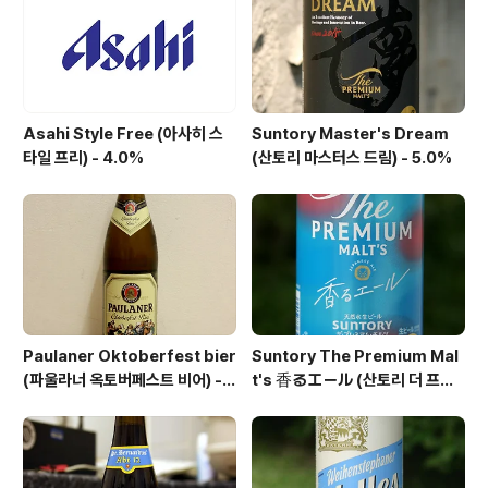
2..
Asahi Style Free (아사히 스
Suntory Master's Dream
타일 프리) - 4.0%
(산토리 마스터스 드림) - 5.0%
Paulaner Oktoberfest bier
Suntory The Premium Mal
(파울라너 옥토버페스트 비어) -
t's 香るエール (산토리 더 프리
6.0%
미엄 몰츠 카오루 에일) - 6.0%