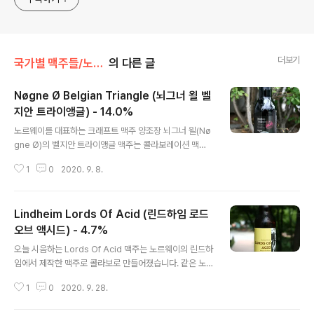
더보기
국가별 맥주들/노르웨이
의 다른 글
Nøgne Ø Belgian Triangle (뇌그너 욀 벨
지안 트라이앵글) - 14.0%
글 내용
노르웨이를 대표하는 크래프트 맥주 양조장 뇌그너 욀(Nø
gne Ø)의 벨지안 트라이앵글 맥주는 콜라보레이션 맥주
로 에스토니아의 뽀햘라와 핀란드의 Mallaskoski 양조장
1
0
2020. 9. 8.
셋이 기획했습니다. 셋이 콜라보 했기에 이름이 트라이앵
글인가보네요. 스타일은 벨기에식 쿼드루펠을 기반으로 했
으며, 건포도가 들어갔으며 버번배럴 숙성이 된 맥주입니
Lindheim Lords Of Acid (린드하임 로드
다. - 블로그에 리뷰된 Nøgne Ø 의 맥주들 - Nøgne Ø I
ndia Saison (뇌그네 욀 인디아 세종) - 7.5% - 2012.1
오브 액시드) - 4.7%
글 내용
0.03 Nøgne Ø Global Pale Ale (뇌그네 욀 글로벌 페
오늘 시음하는 Lords Of Acid 맥주는 노르웨이의 린드하
일 에일) - 4.5% - 2014.08.18 Nøgne Ø God Jul (뇌
임에서 제작한 맥주로 콜라보로 만들어졌습니다. 같은 노
그네 욀 구 율) - 8.5% - 2015.01.28 Nøgne Ø Suntur
르웨이의 Lervig 라는 곳과 스페인 바르셀로나의 Edge
n..
1
0
2020. 9. 28.
양조장이 협업한 것으로 그래서 전면 라벨에 세 명의 신사
가 그려져 있는지도 모르겠습니다. 산(미)의 주군이라는 이