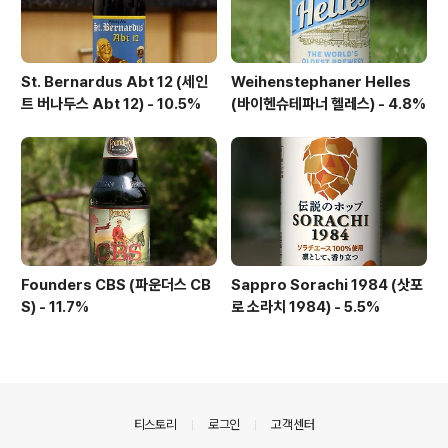
St. Bernardus Abt 12 (세인
Weihenstephaner Helles
트 버나두스 Abt 12) - 10.5%
(바이헨슈테파너 헬레스) - 4.8%
Founders CBS (파운더스 CB
Sappro Sorachi 1984 (삿포
S) - 11.7%
로 소라치 1984) - 5.5%
의안내
티스토리
로그인
고객센터