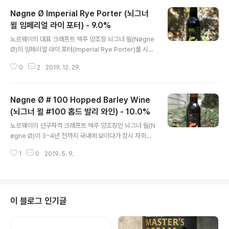
름에서 Sour Ale 임을 알 수 있는, 정식 스타일은 베를리
Nøgne Ø Imperial Rye Porter (뇌그너
너 바이세(Berliner Weisse)로 표기됩니다. - 블로그에
리뷰된 린드하임(Lindheim)의 맥주 - Lindheim Farmh
욀 임페리얼 라이 포터) - 9.0%
글 내용
ouse Ale Saison (린드하임 팜하우스 에일 세종) - 6.
노르웨이의 대표 크래프트 맥주 양조장 뇌그너 욀(Nøgne
8% - 2020.02.28 흔한 말장난 하나를 제품설명에 적어
Ø)의 임페리얼 라이 포터(Imperial Rye Porter)를 시음
놓았던데, 열정(Passion)을 가지고 Passion Fruits 를
합니다. 호밀(라이,Rye)이라는 재료가 맥주에 포함되면 진
넣어 만든 베를리너..
0
2
2019. 12. 29.
득하고 끈적한 질감-무게감이 상승함과 동시에 약간의 맵
싸한 맛을 부여한다고 여러 번 블로그에 언급했는데, 호밀
이 많이 쓰이는 맥주들로는 독일의 로겐비어(Roggenbie
Nøgne Ø # 100 Hopped Barley Wine
r)나 미국 크래프트 쪽의 Rye IPA, Pale Ale 등이 대표적
사례입니다. - 블로그에 리뷰된 뇌그너 욀(Nøgne Ø) 양
(뇌그너 욀 #100 홉드 발리 와인) - 10.0%
글 내용
조장의 맥주들 - Nøgne Ø India Saison (뇌그네 욀 인
노르웨이의 선구자격 크래프트 맥주 양조장인 뇌그너 욀(N
디아 세종) - 7.5% - 2012.10.03 Nøgne Ø Global Pa
øgne Ø)이 3~4년 전까지 국내에 보이다가 잠시 자취를
le Ale (뇌그네 욀 글로벌 페일 에일) - 4.5% - 2014.0
감추었으나 요근래 다시 수입되면서 만날 수 있게 된 반가
8...
1
0
2019. 5. 9.
운 양조장, 그리고 맥주입니다. 오늘 시음할 맥주 이름 앞에
는 #100 으로 수식되는데, 양조장의 100번째 배치(맥주
담금)을 기념하기 위한 맥주로서 2004년 8월 17일 첫 공
개되었습니다. - 블로그에 리뷰된 뇌그너 욀(Nøgne Ø)
양조장의 맥주들 - Nøgne Ø India Saison (뇌그네 욀
이 블로그 인기글
인디아 세종) - 7.5% - 2012.10.03 Nøgne Ø Global
Pale Ale (뇌그네 욀 글로벌 페일 에일) - 4.5% - 2014.
08.18 Nøgne Ø God Jul (뇌그네 욀 구 율) - 8.5% -