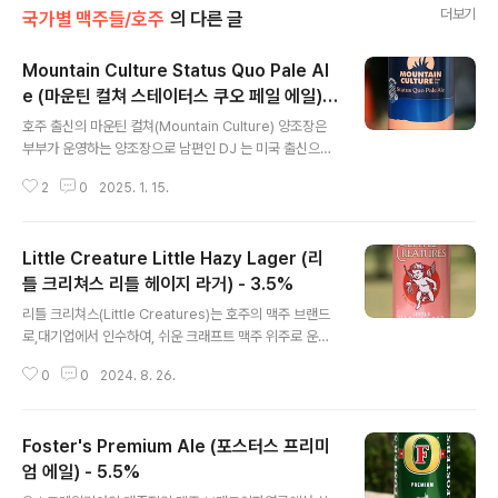
더보기
국가별 맥주들/호주
의 다른 글
Mountain Culture Status Quo Pale Al
e (마운틴 컬쳐 스테이터스 쿠오 페일 에일) -
글 내용
5.2%
호주 출신의 마운틴 컬쳐(Mountain Culture) 양조장은
부부가 운영하는 양조장으로 남편인 DJ 는 미국 출신으
로, 홈브루잉이 계기가 되어 더 맥주를 배우고 싶다는 생각
2
0
2025. 1. 15.
에현장에 뛰어들어 Oscar Blues 양조장에서 근무하기도
했고, 호주로 건너와 시드니의 양조장에서 일하는 중에 아
내를 만나2019년에 그들의 양조장을 차리게 되었다는 스
Little Creature Little Hazy Lager (리
토리를 가졌습니다. 아내는 맥주를 잘 알지는 못했지만 마
케팅과 브랜드 구축에 탁월하여설립된지 5년도 안된 양조
틀 크리쳐스 리틀 헤이지 라거) - 3.5%
글 내용
장이 어느새 호주를 대표하는크래프트 맥주 양조장으로 우
리틀 크리쳐스(Little Creatures)는 호주의 맥주 브랜드
뚝 설 수 있게 되었습니다. 이는 단순히 맥주 맛만 좋아서
로,대기업에서 인수하여, 쉬운 크래프트 맥주 위주로 운영
될 수 있는 일이 아니긴 합니다. - 블로그에 리뷰된 마운틴
합니다. 대체로 홉(Hop)과 연관이 있는 맥주들이 주요 품
컬쳐(Mountain Culture) 양조장의 맥주 -Mountain Cu
0
0
2024. 8. 26.
목으로,어느정도 Hoppy 한 맥주의 트렌드와 경향도 신경
lture..
쓰는 곳이기에,지난 4월에 시음기를 올린 Hazy IPA 를 출
시한건 자연스러웠지만, 오늘 시음하는 Little Hazy Lag
Foster's Premium Ale (포스터스 프리미
er 는 해당 맥주를 보는 순간개인적으로 '저 제품은 도대체
컨셉이 뭘까?' 라는 생각이 들었고,몇 가지 짐작이 가지만
엄 에일) - 5.5%
글 내용
정보조사나 마시기 전까지는 어디까지나 예상일 뿐이죠. -