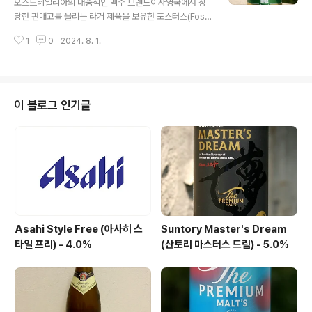
오스트레일리아의 대중적인 맥주 브랜드이자영국에서 상
블로그에 리뷰된 리틀 크리쳐스(Little Creatures) 맥주
당한 판매고를 올리는 라거 제품을 보유한 포스터스(Fost
들 -Little Creatures Bright Ale (리틀 크리쳐스 브라
er's)는 13년 전 블로그에 시음기를 올린'포스터스 프리미
이트 에일) - 4.5% -..
1
0
2024. 8. 1.
엄 라거' 가 단연 메인 상품이지만, 포스터스 브랜드에는 라
거만 있는 것은 아니었는데,오늘 시음하는 Foster's Pre
mium Ale 이 있기 때문입니다. - 블로그에 리뷰된 포스터
스(Foster's) 브랜드의 맥주 -Foster's (포스터스 페일
라거) - 5.0% - 2011.02.23 오늘 시음하는 프리미엄 에
이 블로그 인기글
일 제품은 미국에서 생산되었지만,맥주 스타일은 영국식
페일 에일을 지향하는 맥주입니다. 오스트레일리아식 페일
에일이 영국식 페일 에일의영향을 받아서 만들어진 스타일
이기 때문에 미국식 보다는영국식 페일 에일을 포스터스에
서 ..
Asahi Style Free (아사히 스
Suntory Master's Dream
타일 프리) - 4.0%
(산토리 마스터스 드림) - 5.0%