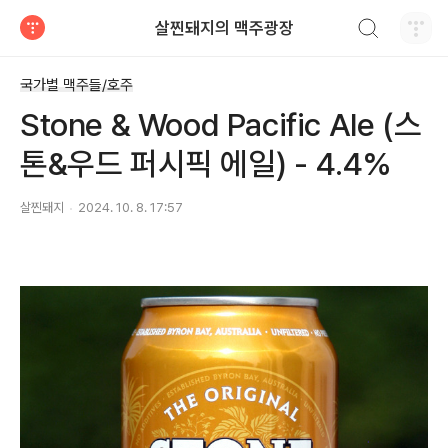
검색하기
살찐돼지의 맥주광장
티스토리
국가별 맥주들/호주
Stone & Wood Pacific Ale (스
톤&우드 퍼시픽 에일) - 4.4%
살찐돼지
2024. 10. 8. 17:57