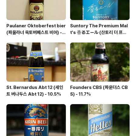
Paulaner Oktoberfest bier
Suntory The Premium Mal
(파울라너 옥토버페스트 비어) -
t's 香るエール (산토리 더 프리
6.0%
미엄 몰츠 카오루 에일) - 6.0%
St. Bernardus Abt 12 (세인
Founders CBS (파운더스 CB
트 버나두스 Abt 12) - 10.5%
S) - 11.7%