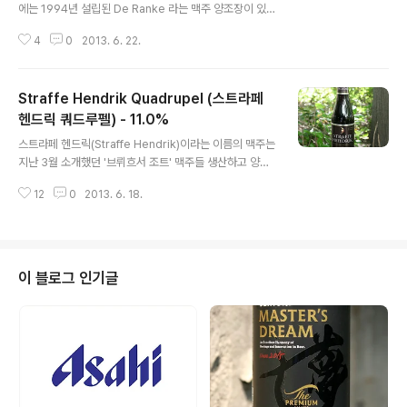
에는 1994년 설립된 De Ranke 라는 맥주 양조장이 있습
니다. 종이로 둘러싼 포장이 인상적인 De Ranke 의 맥주
4
0
2013. 6. 22.
로서 오늘 소개하는 제품은 굴덴베르흐(Guldenberg)이
며 스타일은 벨기에식 트리펠(Tripel)에 해당합니다. 창립
자 Nino Bacelle 의 고향이자 양조장의 소재지인 Wevel
Straffe Hendrik Quadrupel (스트라페
gem 에 있는 Guldenberg Abbey 로부터 트리펠(Trip
el) 맥주답게 그 이름이 수도원에서 유래했습니다. - 블로
헨드릭 쿼드루펠) - 11.0%
글 내용
그에 리뷰된 De Ranke 양조장의 맥주 - De Ranke Kri
스트라페 헨드릭(Straffe Hendrik)이라는 이름의 맥주는
ek (드 랑케 크릭) - 7.0% - 2010.11.24 벨기에 수도원식
지난 3월 소개했던 '브뤼흐서 조트' 맥주들 생산하고 양조
맥주에서 빼 놓을 수 없는 재료는 벨지안 캔디 슈가(Belgi
장인 벨기에 브뤼헤(Brugge)의 Brouwerij De Halve
an Cand..
12
0
2013. 6. 18.
Maan 소속으로 '브뤼흐서 조트' 와 함께 Brouwerij De
Halve Maan 의 메인 브랜드라고 할 수 있는 스트라페 헨
드릭(Straffe Hendrik)입니다. 1981년 Sint-Arnoldus
라는 동상이 첫 선을 기념하기 위해 브뤼헤의 시장이 당시
양조장의 총수였던 Henri Maes 에게 특별히 의뢰했던 맥
이 블로그 인기글
주가 '스트라페 헨드릭' 으로서 본래는 한정 맥주로서 제작
된 '스트라페 헨드릭' 이었지만, 좋았던 반응 덕택에 양조장
의 상시 맥주로 자리잡게되었습니다. 스트라페 헨드릭(Str
affe Hendr..