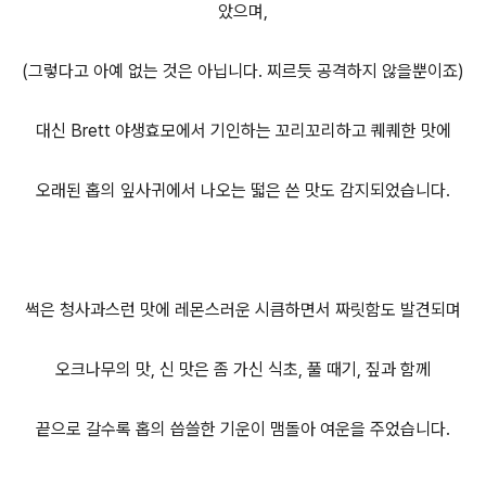
았으며,
(그렇다고 아예 없는 것은 아닙니다. 찌르듯 공격하지 않을뿐이죠)
대신 Brett 야생효모에서 기인하는 꼬리꼬리하고 퀘퀘한 맛에
오래된 홉의 잎사귀에서 나오는 떫은 쓴 맛도 감지되었습니다.
썩은 청사과스런 맛에 레몬스러운 시큼하면서 짜릿함도 발견되며
오크나무의 맛, 신 맛은 좀 가신 식초, 풀 때기, 짚과 함께
끝으로 갈수록 홉의 씁쓸한 기운이 맴돌아 여운을 주었습니다.