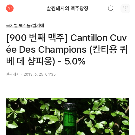
검색하기
살찐돼지의 맥주광장
티스토리
국가별 맥주들/벨기에
[900 번째 맥주] Cantillon Cuv
ée Des Champions (칸티용 퀴
베 데 샹피옹) - 5.0%
살찐돼지
2013. 6. 25. 04:35