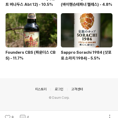
트 버나두스 Abt 12) - 10.5%
(바이헨슈테파너 헬레스) - 4.8%
Founders CBS (파운더스 CB
Sappro Sorachi 1984 (삿포
S) - 11.7%
로 소라치 1984) - 5.5%
의안내
티스토리
로그인
고객센터
© Daum Corp.
8
4