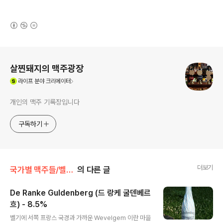
(새창열림)
로그 정보
살찐돼지의 맥주광장
(새창열림)
라이프
분야 크리에이터
개인의 맥주 기록장입니다
구독하기
더보기
국가별 맥주들/벨기에
의 다른 글
De Ranke Guldenberg (드 랑케 굴덴베르
흐) - 8.5%
글 내용
벨기에 서쪽 프랑스 국경과 가까운 Wevelgem 이란 마을