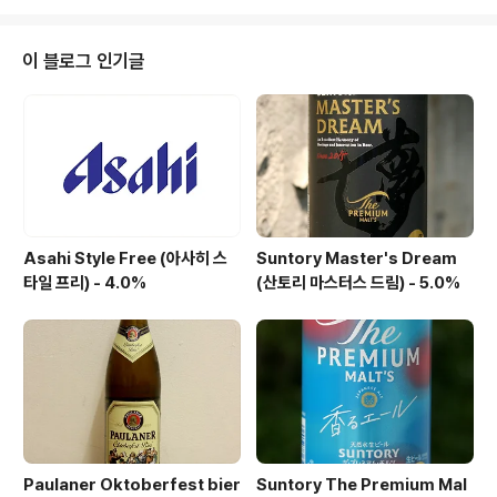
장 대표적인 맥주들은 무난한 라거에 속합니다. 오늘 시음
할 메테오 블론드(Meteor Blonde)는 양조장 홈페이지
기준 영문 홈페이지에만등장하는 맥주이며, 프랑스어 홈페
이 블로그 인기글
이지에는갑자기 사라지는 알 수 없는 타입의 맥주로, 목적
자체가 수출용으로 만들어진 제품 같습니다. 유일하게 스
타일을 확인 할 수 있는 사이트는Untappd 로 벨기에 블론
드 에일이라 하지만.. 영문판 홈피이지 기준, 맛에 관한 설
명을 보면벨기에 ..
Asahi Style Free (아사히 스
Suntory Master's Dream
타일 프리) - 4.0%
(산토리 마스터스 드림) - 5.0%
Paulaner Oktoberfest bier
Suntory The Premium Mal