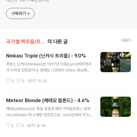
개인의 맥주 기록장입니다
구독하기
더보기
국가별 맥주들/프랑스
의 다른 글
Ninkasi Triple (닌카시 트리플) - 9.0%
글 내용
프랑스 닌카시(Ninkasi)는 1997년 리옹(Lyon)에서역사
가 시작된 양조장이나, 현재는 그곳에서 45km 정도북서
방면으로 떨어진 Tarare 라는 곳에 소재하고 있습니다. 맥
3
0
2017. 11. 22.
주 양조가 주력 사업으로 보이기는 하나증류주도 같이 취
급하고 있으며 그곳에서 도수 18% 의 맥아 증류주나 보드
카 등을 생산하며,더불어 소다(Soda) 등도 만드는 것으로
Meteor Blonde (메테오 블론드) - 4.6%
확인됩니다. - 블로그에 리뷰된 닌카시(Ninkasi) 양조장의
글 내용
맥주 -Ninkasi Noire (닌카시 누아르) - 6.6% - 2017.0
메테오(Meteor)는 독일 국경과 매우 가까운프랑스 동부
2.02 오늘 시음할 맥주는 트리플(Triple)이라는 제품으
Hochfelden 에 소재한 양조장으로, 1640년부터 약 40
로,벨기에의 트리펠(Tripel) 스타일을 본 뜬 맥주입니다.
0년 가까이 8대에 걸쳐 이 지역에서 맥주를 만들고 있는
평소 개인적으로 트리펠(Tripel)이라는 스타일이완전히
2
2
2017. 8. 14.
업체입니다. 양조장 명칭과 동일한 Meteor 브랜드 아래
단 맥주(Sweet Beer)라 생각..
일관됨 보다는 이것저것 만드는 느낌이 드는데, 그래도 가