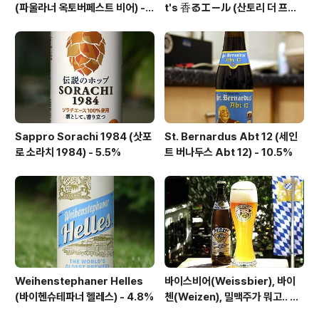
(파울라너 옥토버페스트 비어) -
t's 香るエール (산토리 더 프리
6.0%
미엄 몰츠 카오루 에일) - 6.0%
Sappro Sorachi 1984 (삿포
St. Bernardus Abt 12 (세인
로 소라치 1984) - 5.5%
트 버나두스 Abt 12) - 10.5%
Weihenstephaner Helles
바이스비어(Weissbier), 바이
(바이헨슈테파너 헬레스) - 4.8%
첸(Weizen), 밀맥주가 뭐고.. 무
엇이 다르지??