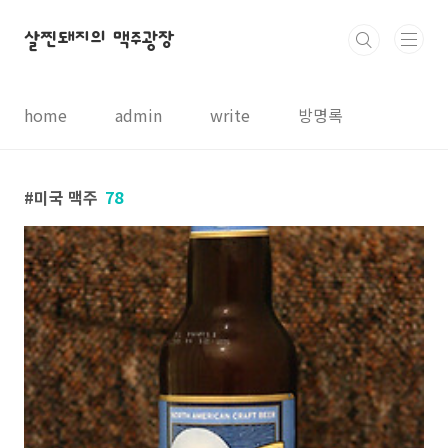
본문 바로가기
살찐돼지의 맥주광장
home
admin
write
방명록
미국 맥주
78