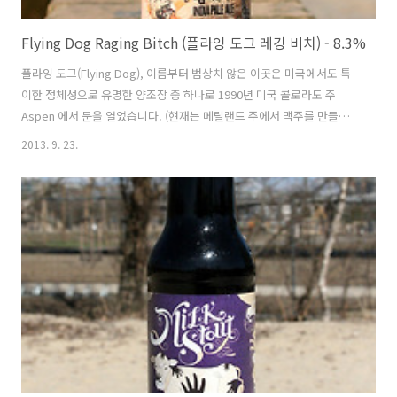
Flying Dog Raging Bitch (플라잉 도그 레깅 비치) - 8.3%
플라잉 도그(Flying Dog), 이름부터 범상치 않은 이곳은 미국에서도 특
이한 정체성으로 유명한 양조장 중 하나로 1990년 미국 콜로라도 주
Aspen 에서 문을 열었습니다. (현재는 메릴랜드 주에서 맥주를 만들고
있죠) 오늘 소개하는 레깅 비치(Raging Bitch)는 현재는 상시맥주이나
2013. 9. 23.
본래 출시배경은 플라잉 독(Flying Dog) 양조장의 20 주년을 위해 2009
년 특별히 제작한 맥주로서 벨지안 IPA 스타일입니다. 국내에서 인지도
는 없는 편이나 다름없는 양조장이지만 소수 매니아층들에게는 스코틀
랜드의 브루 독(Brew dog)과의 콜라보레이션, 즉 '개 싸움' 으로 어느정
도는 알려지기도 했습니다. - 블로그에 리뷰된 플라잉 도그(Flying Dog)
양조장의 맥주 - Flying Dog ..