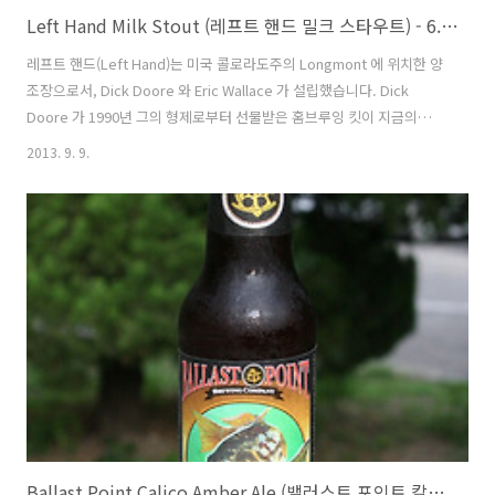
Left Hand Milk Stout (레프트 핸드 밀크 스타우트) - 6.0%
레프트 핸드(Left Hand)는 미국 콜로라도주의 Longmont 에 위치한 양
조장으로서, Dick Doore 와 Eric Wallace 가 설립했습니다. Dick
Doore 가 1990년 그의 형제로부터 선물받은 홈브루잉 킷이 지금의
Left Hand 브루어리가 설립되게 만든 근본적인 원인으로 1994년 1월
2013. 9. 9.
그들의 간판 맥주인 Sawtooth Ale 과 함께 문을 열게되었죠. 처음에는
Indian Peaks Brewing Company 라는 이름이었으나 이미 맥주 양조
장의 이름으로서 등록된 명칭이라고하여 미국 북부지역 Arapaho 원주
민의 위대한 족장이었던 Niwot 을 기리기위해 그의 이름을 정식 명칭으
로 사용했다합니다. Niwot 가 Arapaho 말로 Left Hand 라는 의미를 가
졌다고하..
Ballast Point Calico Amber Ale (밸러스트 포인트 칼리코 엠버 에일) - 5.5%