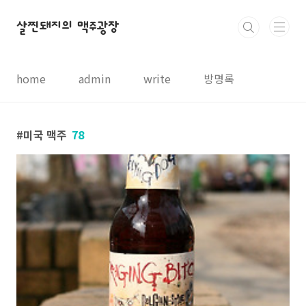
본문 바로가기
살찐돼지의 맥주광장
home
admin
write
방명록
미국 맥주
78