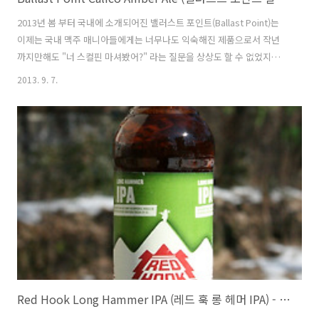
2013년 봄 부터 국내에 소개되어진 밸러스트 포인트(Ballast Point)는
이제는 국내 맥주 매니아들에게는 너무나도 익숙해진 제품으로서 작년
까지만해도 "너 스컬핀 마셔봤어?" 라는 질문을 상상도 할 수 없었지만
이것도 수도권 지역에 거주하는 매니아들에게는 이미 당연해 진 일이 되
2013. 9. 7.
었더군요. 국내에 병 제품으로서 수입되어진 '밸러스트 포인트'의 맥주
는 총 4 종류로 오늘 소개하는 칼리코 엠버 에일(Calico Amber Ale)을
포함, 페일 에일(Pale Ale), 빅 아이(Big Eye), 스컬핀(Sculpin) 등입니
다. 드래프트로는 더 다양한 밸러스트 포인트의 맥주들이 진출해있습니
다. (2013년 9월 기준) 칼리코(Calico)는 대표적인 미국의 엠버 에일
(Amber Ale)로, GABF 와..
Red Hook Long Hammer IPA (레드 훅 롱 헤머 IPA) - 6.2%