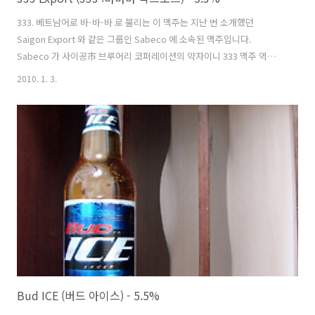
333. 베트남어로 바-바-바 로 불리는 이 맥주는 지난 번 소개했던
Saigon Export 와 같은 그룹인 Sabeco 에 소속된 맥주입니다.
Sabeco 가 사이공市 브루어리 코퍼레이션의 약자이니 333 맥주 역시도
베트남 남부 사이공시(호치민)에서 만들어진 맥주가 되겠습니다. 333 맥
2010. 1. 3.
주는 베트남이 프랑스의 식민지였던 1893년 프랑스에의해 독일의 원료
로 탄생했습니다. 처음 발매 될 당시의 이름은 '33' 맥주였으나.. 약 100
년이 지난 1975년에 3 을 하나 더 붙여 '333' 이 되었고 현재에 이르고 있
습니다. 같은 회사에서 나오고 Export 라는 같은 종의 맥주다보니 라벨
또한 두 맥주가 거의 흡사합니다. 왼쪽에 검은테두리와 오른쪽에는 보리
의 형상이 새겨져있고, 안쪽의 빨간색 원안에는 하..
Bud ICE (버드 아이스) - 5.5%