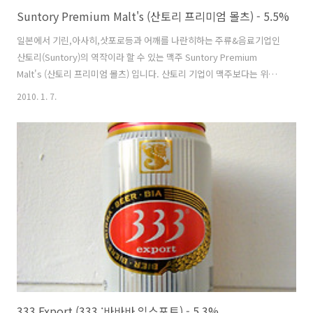
Suntory Premium Malt's (산토리 프리미엄 몰츠) - 5.5%
일본에서 기린,아사히,삿포로등과 어깨를 나란히하는 주류&음료기업인
산토리(Suntory)의 역작이라 할 수 있는 맥주 Suntory Premium
Malt's (산토리 프리미엄 몰츠) 입니다. 산토리 기업이 맥주보다는 위스
키쪽에서 더 두각을 드러내고 있는 기업이라 맥주부문에서는 평가가 그
2010. 1. 7.
럭저럭이었지만.. 성과가 저조하던 산토리에게 흑자와 함께 맥주부문에
서도 입지를 다질 수 있게 해준 맥주가 바로 산토리 프리미엄 몰츠라고
합니다. 산토리의 맥주 라인업을 살펴보면, 맥주 부문에서는 프리미엄몰
츠와 몰츠비어 단 두개, 발포주종류도 두 종류, 제 3의맥주군에는 5개의
맥주가 포진해있습니다. 사실상 진짜 맥주라고 할 수 있는 종류는 단 두
개밖에 되지 않아서 그런지.. 산토리에서는 프리미엄몰츠쪽에 집중적인
투자와 홍..
333 Export (333 :바바바 익스포트) - 5.3%