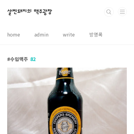
본문 바로가기
살찐돼지의 맥주광장
home
admin
write
방명록
수입맥주
82