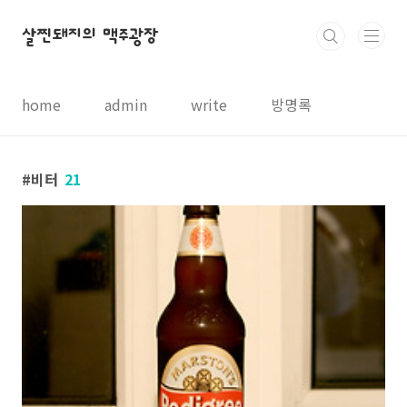
본문 바로가기
살찐돼지의 맥주광장
home
admin
write
방명록
비터
21